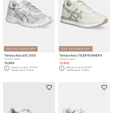
Extra -5% s kodom: OFF*
Extra -5% s kodom: OFF*
Tenisice Asics JOG 100S
Tenisice Asics TIGER RUNNER II
Trenutna cijena:
Trenutna cijena:
76,99 €
73,99 €
Regularna cijena:
107,99 €
Regularna cijena:
95,99 €
Najniža cijena:
74,99 €
Najniža cijena:
76,99 €