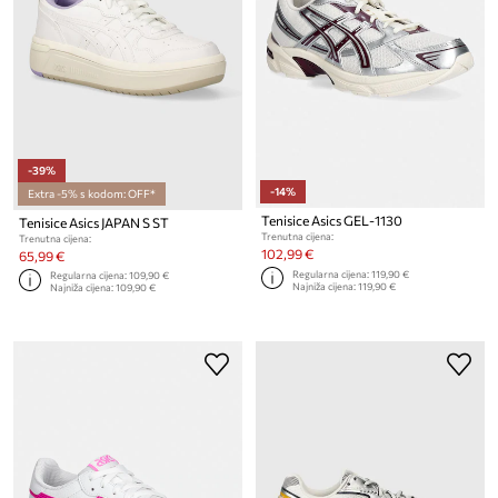
-39%
-14%
Extra -5% s kodom: OFF*
Tenisice Asics GEL-1130
Tenisice Asics JAPAN S ST
Trenutna cijena:
Trenutna cijena:
102,99 €
65,99 €
Regularna cijena:
119,90 €
Regularna cijena:
109,90 €
Najniža cijena:
119,90 €
Najniža cijena:
109,90 €