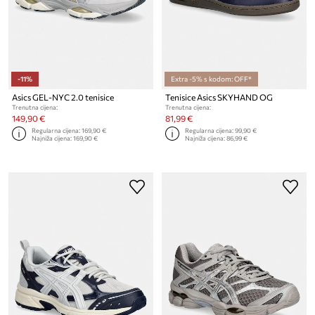
-11%
Extra -5% s kodom: OFF*
Asics GEL-NYC 2.0 tenisice
Tenisice Asics SKYHAND OG
Trenutna cijena:
Trenutna cijena:
149,90 €
81,99 €
Regularna cijena:
169,90 €
Regularna cijena:
99,90 €
Najniža cijena:
169,90 €
Najniža cijena:
86,99 €