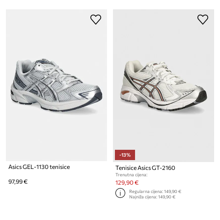
-13%
Asics GEL-1130 tenisice
Tenisice Asics GT-2160
Trenutna cijena:
97,99 €
129,90 €
Regularna cijena:
149,90 €
Najniža cijena:
149,90 €