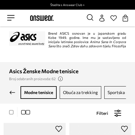
Štedite s Answear Club >
Brend ASICS osnovan je u japanskom gradu
Kobe 1949. godine. Ime mu je sastavljeno od
inicijala latinske poslovice
Anima Sana In Corpora
Sano
što znači
Zdrav duh u zdravom tijelu
. Filozofija
brenda temelji se na tvrdnji da je sport najbolji lijek za zdrav i sretan život.
Moderan dizajn, iznimna kvaliteta i upotrebna vrijednost uz korištenje novih
tehnologija.
Asics Ženske Modne tenisice
Broj odabranih proizvoda: 62
modne tenisice
obuća za trekking
sportska obu
Filteri