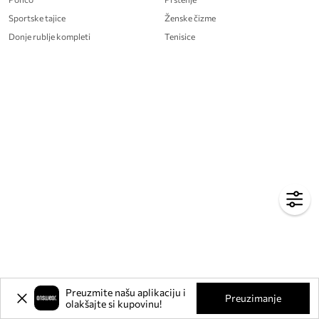
Sportske tajice
Ženske čizme
Donje rublje kompleti
Tenisice
Preuzmite našu aplikaciju i
Preuzimanje
olakšajte si kupovinu!