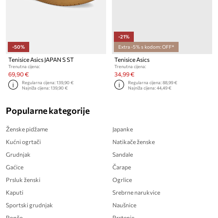
-21%
-50%
Extra -5% s kodom: OFF*
Tenisice Asics JAPAN S ST
Tenisice Asics
Trenutna cijena:
Trenutna cijena:
69,90 €
34,99 €
Regularna cijena:
139,90 €
Regularna cijena:
88,99 €
Najniža cijena:
139,90 €
Najniža cijena:
44,49 €
Popularne kategorije
Ženske pidžame
Japanke
Kućni ogrtači
Natikače ženske
Grudnjak
Sandale
Gaćice
Čarape
Prsluk ženski
Ogrlice
Kaputi
Srebrne narukvice
Sportski grudnjak
Naušnice
Pončo
Prstenje