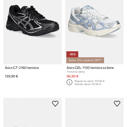
-10%
Extra -5% s kodom: OFF*
Asics GT-2160 tenisice
Asics GEL-1130 tenisice za žene
Trenutna cijena:
139,90 €
96,90 €
Regularna cijena:
107,90 €
Najniža cijena:
107,90 €