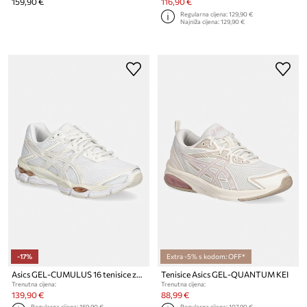
159,90 €
116,90 €
Regularna cijena:
129,90 €
Najniža cijena:
129,90 €
-17%
Extra -5% s kodom: OFF*
Asics GEL-CUMULUS 16 tenisice za žene
Tenisice Asics GEL-QUANTUM KEI
Trenutna cijena:
Trenutna cijena:
139,90 €
88,99 €
Regularna cijena:
169,90 €
Regularna cijena:
107,90 €