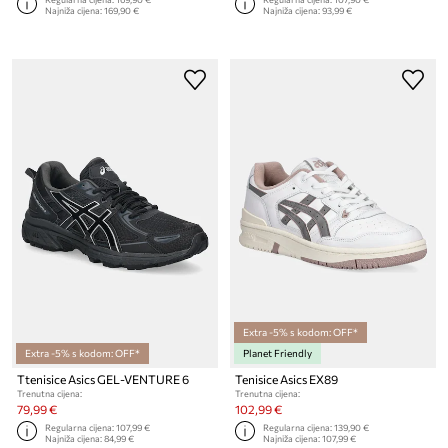
Najniža cijena:
169,90 €
Najniža cijena:
93,99 €
Extra -5% s kodom: OFF*
Extra -5% s kodom: OFF*
Planet Friendly
Ttenisice Asics GEL-VENTURE 6
Tenisice Asics EX89
Trenutna cijena:
Trenutna cijena:
79,99 €
102,99 €
Regularna cijena:
107,99 €
Regularna cijena:
139,90 €
Najniža cijena:
84,99 €
Najniža cijena:
107,99 €