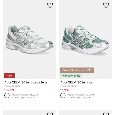
Extra -5% s kodom: OFF*
-14%
Planet Friendly
Asics GEL-1130 tenisice za žene
Asics GEL-1130 tenisice
Trenutna cijena:
Trenutna cijena:
102,99 €
91,99 €
Regularna cijena:
119,90 €
Regularna cijena:
107,90 €
Najniža cijena:
119,90 €
Najniža cijena:
96,90 €