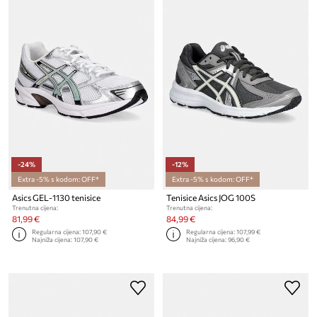
-24%
-12%
Extra -5% s kodom: OFF*
Extra -5% s kodom: OFF*
Asics GEL-1130 tenisice
Tenisice Asics JOG 100S
Trenutna cijena:
Trenutna cijena:
81,99 €
84,99 €
Regularna cijena:
107,90 €
Regularna cijena:
107,99 €
Najniža cijena:
107,90 €
Najniža cijena:
96,90 €