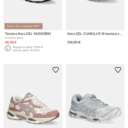
Extra -5% s kodom: OFF*
Tenisice Asics GEL-NUNOBIKI
Asics GEL-CUMULUS 16 tenisice za žene
Trenutna cijena:
98,99 €
159,90 €
Regularna cijena:
119,90 €
Najniža cijena:
107,90 €