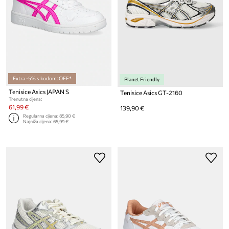
Extra -5% s kodom: OFF*
Planet Friendly
Tenisice Asics JAPAN S
Tenisice Asics GT-2160
Trenutna cijena:
61,99 €
139,90 €
Regularna cijena:
85,90 €
Najniža cijena:
65,99 €