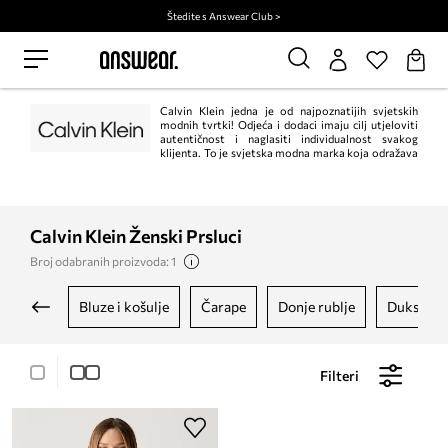
Štedite s Answear Club >
Calvin Klein jedna je od najpoznatijih svjetskih
modnih tvrtki! Odjeća i dodaci imaju cilj utjeloviti
autentičnost i naglasiti individualnost svakog
klijenta. To je svjetska modna marka koja odražava
odvažne, moderne poglede na svijet i zavodljivu, često minimalističku
estetiku.
Calvin Klein Ženski Prsluci
Broj odabranih proizvoda: 1
bluze i košulje
čarape
donje rublje
dukseric
Filteri