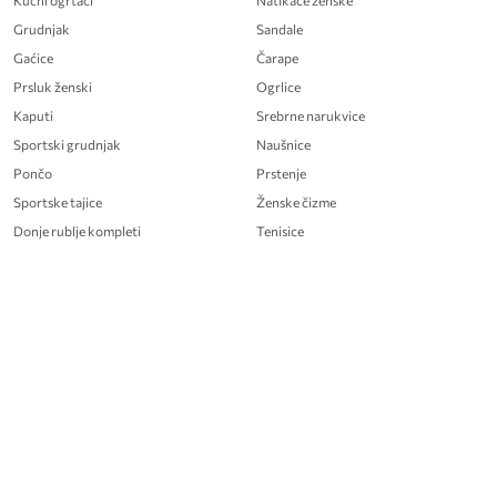
Kućni ogrtači
Natikače ženske
Grudnjak
Sandale
Gaćice
Čarape
Prsluk ženski
Ogrlice
Kaputi
Srebrne narukvice
Sportski grudnjak
Naušnice
Pončo
Prstenje
Sportske tajice
Ženske čizme
Donje rublje kompleti
Tenisice