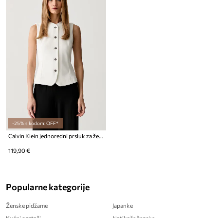
-25% s kodom: OFF*
Calvin Klein jednoredni prsluk za žene
119,90 €
Popularne kategorije
Ženske pidžame
Japanke