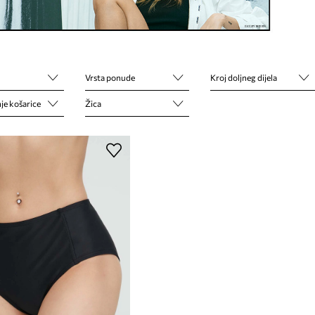
Vrsta ponude
Kroj doljneg dijela
je košarice
Žica