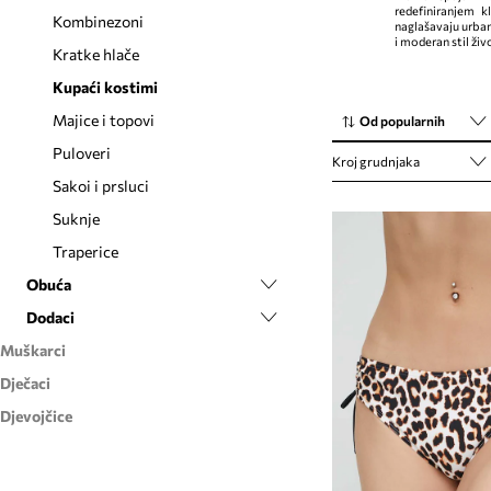
redefiniranjem k
Kombinezoni
naglašavaju urban
i moderan stil živ
Kratke hlače
Kupaći kostimi
Majice i topovi
Od popularnih
Puloveri
Kroj grudnjaka
Sakoi i prsluci
Suknje
Traperice
Obuća
Dodaci
Balerinke
Muškarci
Čizme
Etuiji i torbice
Dječaci
Dodaci
Espadrile
Nakit
Djevojčice
Odjeća
Gležnjače
Novčanici
Etuiji i torbe
Obuća
Odjeća
Modne tenisice
Remeni
Dukserice
Obuća
Natikače i sandale
Rukavice
Jakne i kaputi
Modne tenisice
Bluze i košulje