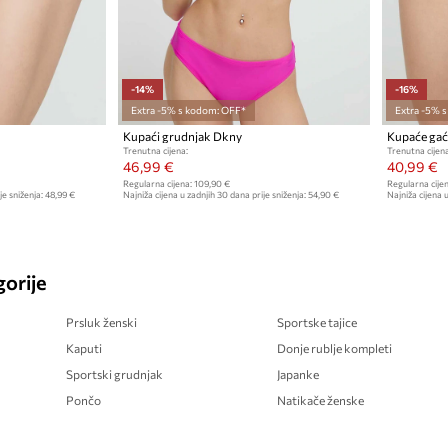
-14%
-16%
Extra -5% s kodom: OFF*
Extra -5% 
Kupaći grudnjak Dkny
Kupaće gać
Trenutna cijena:
Trenutna cijena
46,99 €
40,99 €
Regularna cijena:
109,90 €
Regularna cijen
je sniženja:
48,99 €
Najniža cijena u zadnjih 30 dana prije sniženja:
54,90 €
Najniža cijena u
orije
Prsluk ženski
Sportske tajice
Kaputi
Donje rublje kompleti
Sportski grudnjak
Japanke
Pončo
Natikače ženske