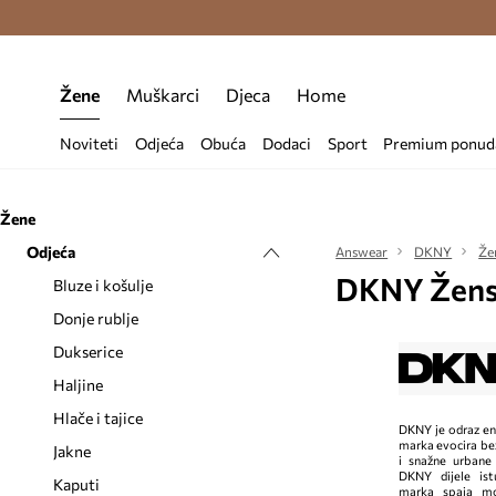
Premium Fashion Benefits >
Besplatna d
Žene
Muškarci
Djeca
Home
Noviteti
Odjeća
Obuća
Dodaci
Sport
Premium ponud
Žene
Odjeća
Answear
DKNY
Že
DKNY Žensk
Bluze i košulje
Donje rublje
Dukserice
Haljine
Hlače i tajice
DKNY je odraz e
marka evocira bez
Jakne
i snažne urbane
DKNY dijele ist
Kaputi
marka spaja mo