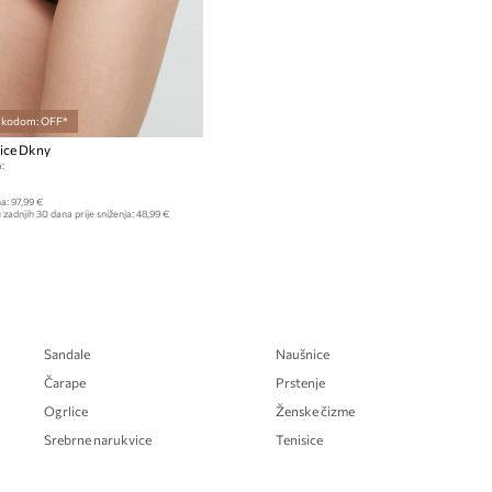
s kodom: OFF*
ice Dkny
:
a:
97,99 €
 zadnjih 30 dana prije sniženja:
48,99 €
Sandale
Naušnice
Čarape
Prstenje
Ogrlice
Ženske čizme
Srebrne narukvice
Tenisice