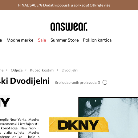
ostava i povrat (od 70€) >
FINAL SALE % Dodatni popusti u aplikaciji!
Dostava u roku 48 sati >
Otkrijte više
Štedite s 
a
Modne marke
Sale
Summer Store
Poklon kartica
ne
Odjeća
Kupaći kostimi
Dvodijelni
i Dvodijelni
Broj odabranih proizvoda: 3
nergije New Yorka. Modna
vremenski i izražajan stil
 konotacije. New York i
u viziju svijeta. Modna
derne oblike i boje s