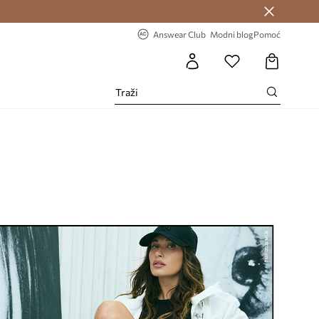
Answear Club >
-20% na prvu narudžbu >
Answear Club
Modni blog
Pomoć