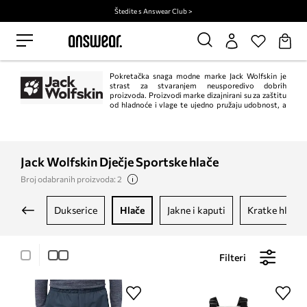
Štedite s Answear Club >
Pokretačka snaga modne marke Jack Wolfskin je
strast za stvaranjem neusporedivo dobrih
proizvoda. Proizvodi marke dizajnirani su za zaštitu
od hladnoće i vlage te ujedno pružaju udobnost, a
sve to trebaju postizati pouzdano kroz dugi niz godina. Marka poštuje
raznolikost prirode, stoga aktivno podupire njezinu zaštitu.
Jack Wolfskin Dječje Sportske hlače
Broj odabranih proizvoda: 2
dukserice
hlače
jakne i kaputi
kratke hlače
Filteri