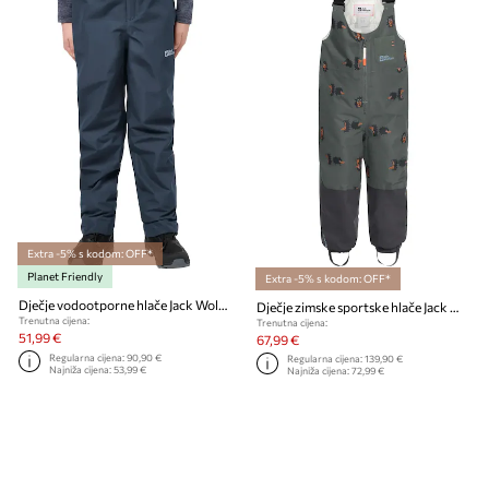
Extra -5% s kodom: OFF*
Planet Friendly
Extra -5% s kodom: OFF*
Dječje vodootporne hlače Jack Wolfskin SNOWY DAYS PANTS K
Dječje zimske sportske hlače Jack Wolfskin GLEEL 2L INS PRINT BIB
Trenutna cijena:
Trenutna cijena:
51,99 €
67,99 €
Regularna cijena:
90,90 €
Regularna cijena:
139,90 €
Najniža cijena:
53,99 €
Najniža cijena:
72,99 €