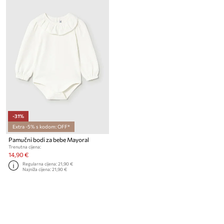
-31%
Extra -5% s kodom: OFF*
Pamučni bodi za bebe Mayoral
Trenutna cijena:
14,90 €
Regularna cijena:
21,90 €
Najniža cijena:
21,90 €