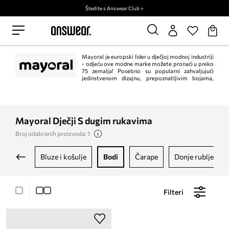
Štedite s Answear Club >
Mayoral je europski lider u dječjoj modnoj industriji
- odjeću ove modne marke možete pronaći u preko
75 zemalja! Posebno su popularni zahvaljujući
jedinstvenom dizajnu, prepoznatljivim bojama,
vlastitom stilu i visokoj kvaliteti izrade.
Mayoral Dječji S dugim rukavima
Broj odabranih proizvoda: 1
bluze i košulje
bodi
čarape
donje rublje
Filteri