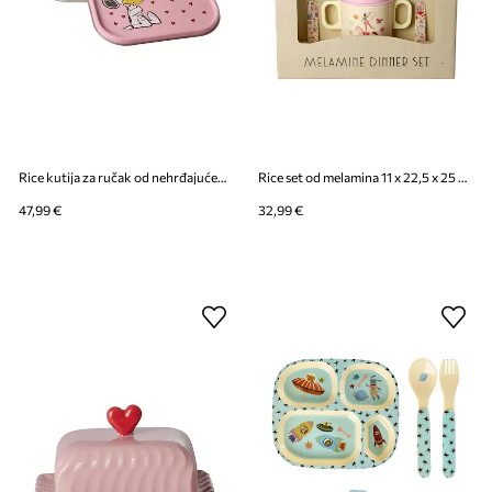
Rice kutija za ručak od nehrđajućeg čelika 16,5 x 6 x 21 cm
Rice set od melamina 11 x 22,5 x 25 cm
47,99 €
32,99 €