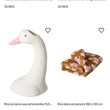
35,99 €
30,99 €
Rice ukrasna vaza od keramike 19,5 x 12,5 cm
Rice deka od pamuka 180 x 130 cm