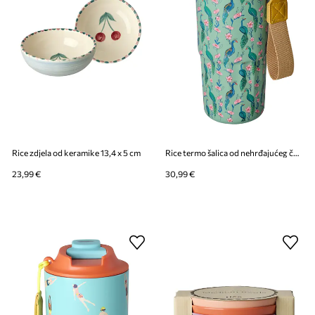
Rice zdjela od keramike 13,4 x 5 cm
Rice termo šalica od nehrđajućeg čelika 580 ml
23,99 €
30,99 €