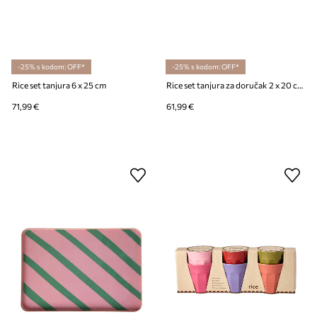
-25% s kodom: OFF*
-25% s kodom: OFF*
Rice set tanjura 6 x 25 cm
Rice set tanjura za doručak 2 x 20 cm
71,99 €
61,99 €