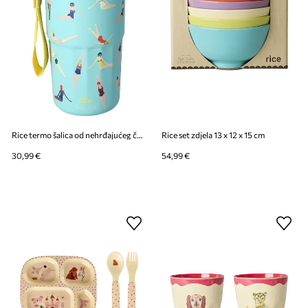
Rice termo šalica od nehrđajućeg čelika 580 ml
Rice set zdjela 13 x 12 x 15 cm
30,99 €
54,99 €