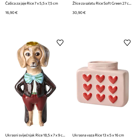
Čašica za jaje Rice 7 x 5,5 x 7,5 cm
Žlice za salatu Rice Soft Green 27 cm 2-pack
16,90 €
30,90 €
Ukrasni svijećnjak Rice 18,5 x 7 x 9 cm
Ukrasna vaza Rice 13 x 5 x 16 cm