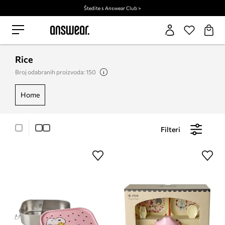
Štedite s Answear Club >
Rice
Broj odabranih proizvoda: 150
home
Filteri