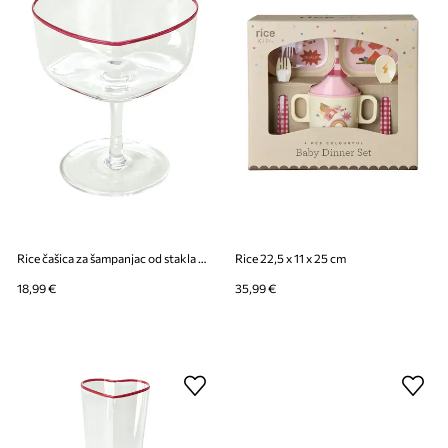
Rice čašica za šampanjac od stakla 200 ml
Rice 22,5 x 11 x 25 cm
18,99 €
35,99 €