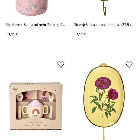
Rice termo šalica od nehrđajućeg čelika 550 ml
Rice vješalica zidna od metala 37,5 x 16 x 5 cm
30,99 €
30,99 €