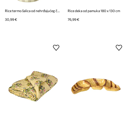
Rice termo šalica od nehrđajućeg čelika 550 ml
Rice deka od pamuka 180 x 130 cm
30,99 €
76,99 €