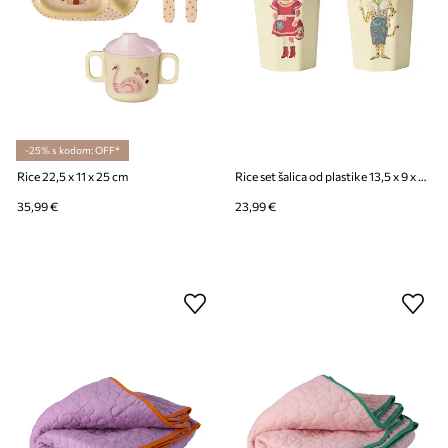
-25% s kodom: OFF*
Rice 22,5 x 11 x 25 cm
Rice set šalica od plastike 13,5 x 9 x 22 cm
35,99 €
23,99 €