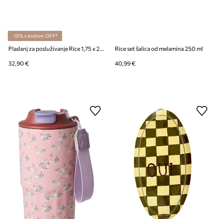
-15% s kodom: OFF*
Pladanj za posluživanje Rice 1,75 x 22 x 32 cm
Rice set šalica od melamina 250 ml
32,90 €
40,99 €