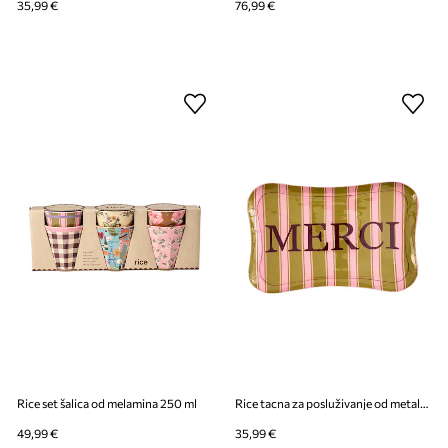
35,99 €
76,99 €
Rice set šalica od melamina 250 ml
Rice tacna za posluživanje od metala 22,5 x 34 cm
49,99 €
35,99 €