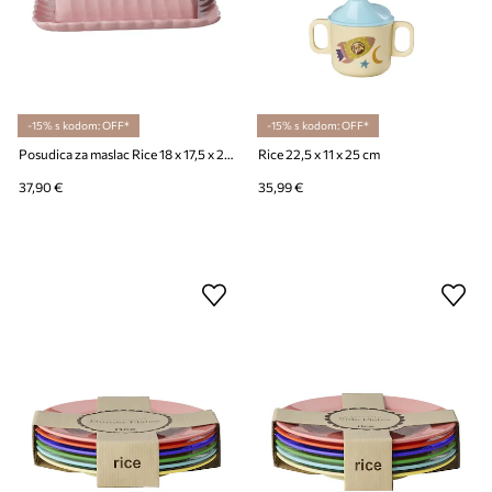
-15% s kodom: OFF*
-15% s kodom: OFF*
Posudica za maslac Rice 18 x 17,5 x 21 cm
Rice 22,5 x 11 x 25 cm
37,90 €
35,99 €