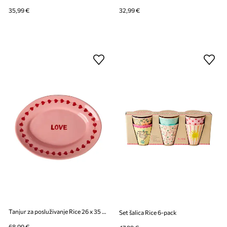
35,99 €
32,99 €
Tanjur za posluživanje Rice 26 x 35 cm
Set šalica Rice 6-pack
68,99 €