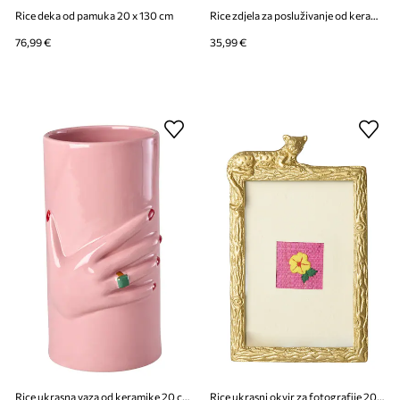
Rice deka od pamuka 20 x 130 cm
Rice zdjela za posluživanje od keramike 30 x 18 x 4 cm
76,99 €
35,99 €
Rice ukrasna vaza od keramike 20 cm
Rice ukrasni okvir za fotografije 20 x 12 cm