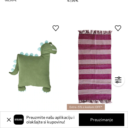
47,99 €
Extra -5% s kodom: OFF*
Ukrasni jastuk Rice
Tepih Rice 90 x 150 cm
Preuzmite našu aplikaciju i
Trenutna cijena:
Preuzimanje
olakšajte si kupovinu!
47,99 €
60,99 €
Regularna cijena:
92,99 €