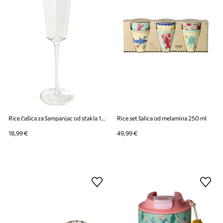
Rice čašica za šampanjac od stakla 155 ml
Rice set šalica od melamina 250 ml
18,99 €
49,99 €