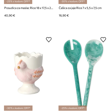
-25% s kodom: OFF*
-30% s kodom: OFF*
Posudica za maslac Rice 18 x 17,5 x 21 cm
Čašica za jaje Rice 7 x 5,5 x 7,5 cm
40,90 €
16,90 €
-30% s kodom: OFF*
-25% s kodom: OFF*