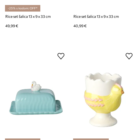
-25% s kodom: OFF*
Rice set šalica 13 x 9 x 33 cm
Rice set šalica 13 x 9 x 33 cm
49,99 €
40,99 €