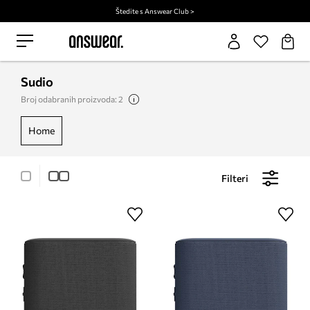
Štedite s Answear Club >
Sudio
Broj odabranih proizvoda: 2
home
Filteri