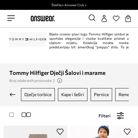
Štedite s Answear Club >
Bijelo-crveno-plavi logo Tommy Hilfiger simbol je
sportske elegancije i visoke kvalitete priznat u
cijelom svijetu. Kolekcije modne marke
predstavljaju bit američkog "preppy" stila. To je
klasik u trenutnom, modernom izdanju. Istodobno, Tommy Hilfiger jedan je od
vodećih lifestyle modnih marki s ​​više od 1.000 trgovina u 90 zemalja.
Tommy Hilfiger Dječji Šalovi i marame
Broj odabranih proizvoda: 2
dječje torbice
kape i šeširi
pernice
remenje
Filteri