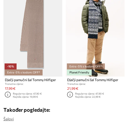
-10%
Extra -5% s kodom: OFF*
Extra -5% s kodom: OFF*
Planet Friendly
Dječji pamučni šal Tommy Hilfiger
Dječji pamučni šal Tommy Hilfiger
Trenutna cijena:
Trenutna cijena:
17,99 €
21,99 €
Regularna cijena:
47,90 €
Regularna cijena:
47,90 €
Najniža cijena:
19,99 €
Najniža cijena:
22,99 €
Također pogledajte:
Šalovi