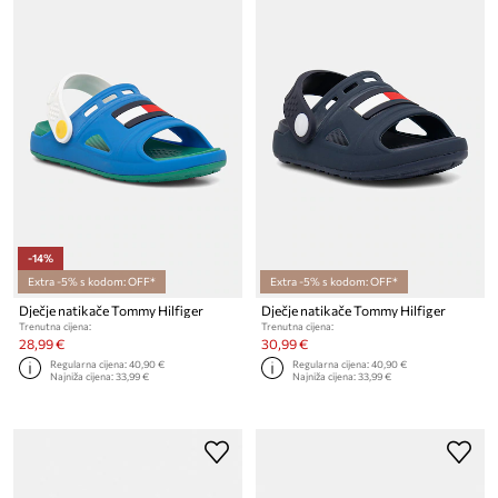
-14%
Extra -5% s kodom: OFF*
Extra -5% s kodom: OFF*
Dječje natikače Tommy Hilfiger
Dječje natikače Tommy Hilfiger
Trenutna cijena:
Trenutna cijena:
28,99 €
30,99 €
Regularna cijena:
40,90 €
Regularna cijena:
40,90 €
Najniža cijena:
33,99 €
Najniža cijena:
33,99 €