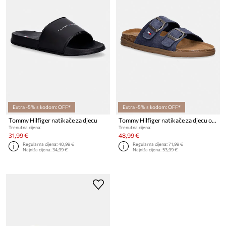
Extra -5% s kodom: OFF*
Extra -5% s kodom: OFF*
Tommy Hilfiger natikače za djecu
Tommy Hilfiger natikače za djecu od brušene kože
Trenutna cijena:
Trenutna cijena:
31,99 €
48,99 €
Regularna cijena:
40,99 €
Regularna cijena:
71,99 €
Najniža cijena:
34,99 €
Najniža cijena:
53,99 €