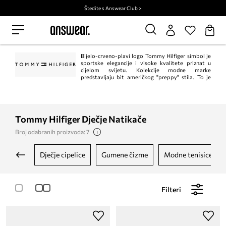
Štedite s Answear Club >
Bijelo-crveno-plavi logo Tommy Hilfiger simbol je
sportske elegancije i visoke kvalitete priznat u
cijelom svijetu. Kolekcije modne marke
predstavljaju bit američkog "preppy" stila. To je
klasik u trenutnom, modernom izdanju. Istodobno, Tommy Hilfiger jedan je od
vodećih lifestyle modnih marki s ​​više od 1.000 trgovina u 90 zemalja.
Tommy Hilfiger Dječje Natikače
Broj odabranih proizvoda: 7
dječje cipelice
gumene čizme
modne tenisice
Filteri