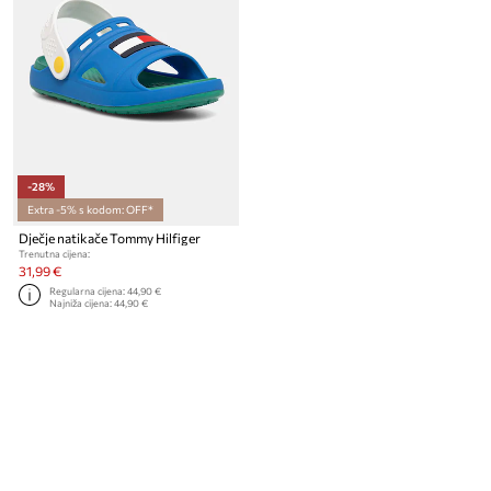
-28%
Extra -5% s kodom: OFF*
Dječje natikače Tommy Hilfiger
Trenutna cijena:
31,99 €
Regularna cijena:
44,90 €
Najniža cijena:
44,90 €