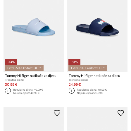
-24%
-13%
Extra -5% s kodom: OFF*
Extra -5% s kodom: OFF*
Tommy Hilfiger natikače za djecu
Tommy Hilfiger natikače za djecu
Trenutna cijena:
Trenutna cijena:
30,99 €
24,99 €
Regularna cijena:
40,99 €
Regularna cijena:
40,99 €
Najniža cijena:
40,99 €
Najniža cijena:
28,99 €