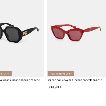
om: OFF*
-15% s kodom: OFF*
Eyewear sunčane naočale za žene
Valentino Eyewear sunčane naočale za žene
309,90 €