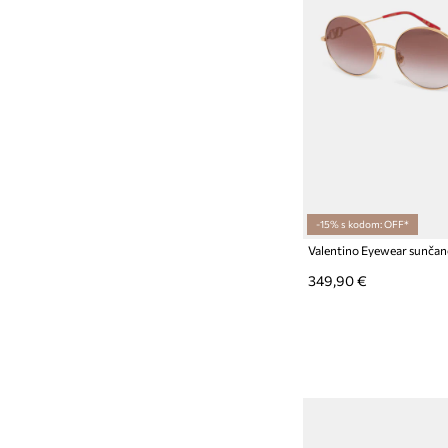
-15% s kodom: OFF*
Valentino Eyewear sunčane
349,90 €