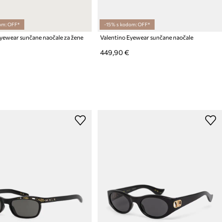
om: OFF*
-15% s kodom: OFF*
Eyewear sunčane naočale za žene
Valentino Eyewear sunčane naočale
449,90 €