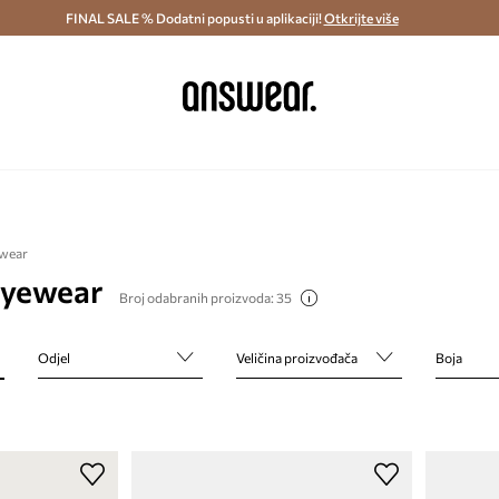
ostava i povrat (od 70€) >
FINAL SALE % Dodatni popusti u aplikaciji!
Dostava u roku 48 sati >
Otkrijte više
Štedite s 
ewear
Eyewear
Broj odabranih proizvoda: 35
Odjel
Veličina proizvođača
Boja