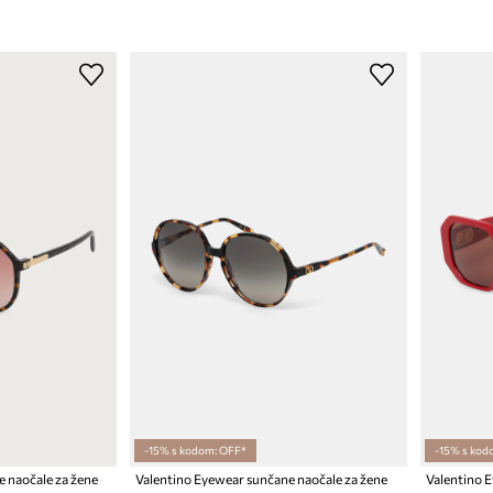
-15% s kodom: OFF*
-15% s kod
 naočale za žene
Valentino Eyewear sunčane naočale za žene
Valentino 