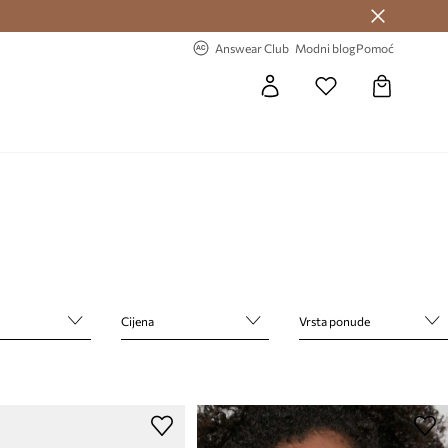
Answear Club >
-20% na prvu narudžbu >
Answear Club
Modni blog
Pomoć
Cijena
Vrsta ponude