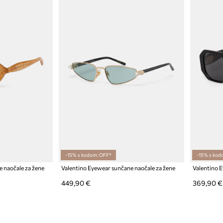
-15% s kodom: OFF*
-15% s kod
 naočale za žene
Valentino Eyewear sunčane naočale za žene
Valentino 
449,90 €
369,90 €