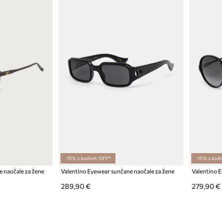
-15% s kodom: OFF*
-15% s kod
 naočale za žene
Valentino Eyewear sunčane naočale za žene
Valentino 
289,90 €
279,90 €