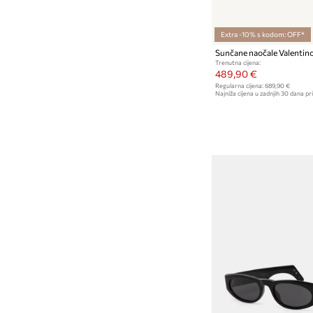
Extra -10% s kodom: OFF*
Trenutna cijena:
489,90 €
Regularna cijena:
689,90 €
Najniža cijena u zadnjih 30 dana pri