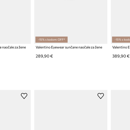
-15% s kodom: OFF*
-15% s kod
 naočale za žene
Valentino Eyewear sunčane naočale za žene
Valentino 
289,90 €
389,90 €