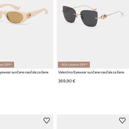
om: OFF*
-15% s kodom: OFF*
Eyewear sunčane naočale za žene
Valentino Eyewear sunčane naočale za žene
369,90 €