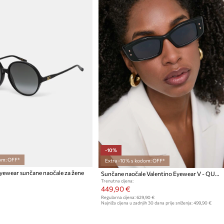
-10%
om: OFF*
Extra -10% s kodom: OFF*
Eyewear sunčane naočale za žene
Sunčane naočale Valentino Eyewear V - QUATTRO
Trenutna cijena:
449,90 €
Regularna cijena:
629,90 €
Najniža cijena u zadnjih 30 dana prije sniženja:
499,90 €