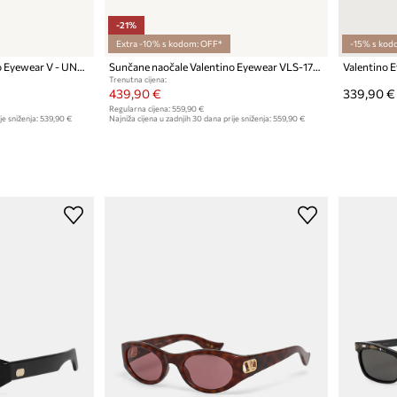
-21%
Extra -10% s kodom: OFF*
-15% s kod
Sunčane naočale Valentino Eyewear V - UNO
Sunčane naočale Valentino Eyewear VLS-172
Valentino 
Trenutna cijena:
439,90 €
339,90 €
Regularna cijena:
559,90 €
je sniženja:
539,90 €
Najniža cijena u zadnjih 30 dana prije sniženja:
559,90 €