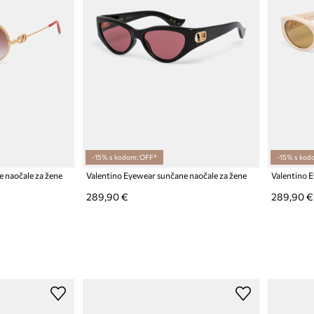
-15% s kodom: OFF*
-15% s kod
 naočale za žene
Valentino Eyewear sunčane naočale za žene
Valentino 
289,90 €
289,90 €