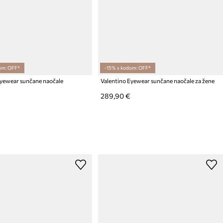
om: OFF*
-15% s kodom: OFF*
Eyewear sunčane naočale
Valentino Eyewear sunčane naočale za žene
289,90 €