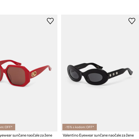
om: OFF*
-15% s kodom: OFF*
Eyewear sunčane naočale za žene
Valentino Eyewear sunčane naočale za žene