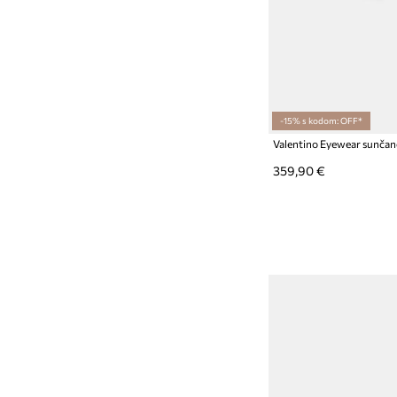
-15% s kodom: OFF*
Valentino Eyewear sunčane
359,90 €