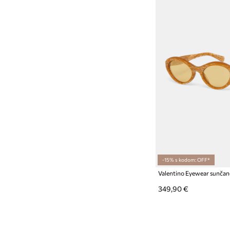
-15% s kodom: OFF*
Valentino Eyewear sunčane
349,90 €