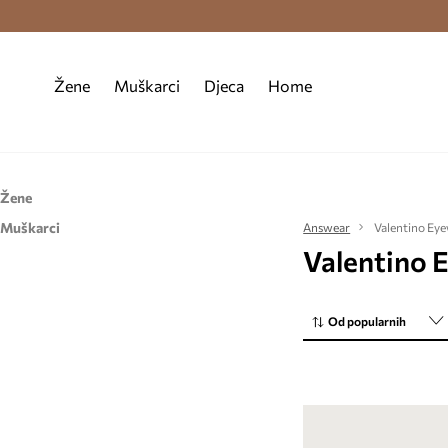
Premium Fashion Benefits >
Besplatna d
Žene
Muškarci
Djeca
Home
Žene
Muškarci
Dodaci
Answear
Valentino Ey
Valentino 
Dodaci
Naočale
Naočale
Od popularnih