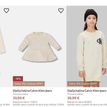
-10%
Extra -5% s kodom: OFF*
Extra -5% s kodom: OFF*
Dječja haljina Calvin Klein Jeans
Dječja haljina Calvin Klein Jeans
Trenutna cijena:
Trenutna cijena:
33,99 €
39,99 €
Regularna cijena:
71,90 €
Regularna cijena:
83,99 €
ja:
41,99 €
Najniža cijena u zadnjih 30 dana prije sniženja:
37,99 €
Najniža cijena u zadnjih 30 dana prije sniž