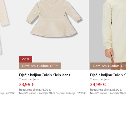
-10%
Extra -5% s kodom: OFF*
Extra -5% s kodom: OFF*
Dječja haljina Calvin Klein Jeans
Dječja haljina Calvin Klein Jean
Trenutna cijena:
Trenutna cijena:
33,99 €
39,99 €
Regularna cijena:
71,90 €
Regularna cijena:
83,99 €
enja:
41,99 €
Najniža cijena u zadnjih 30 dana prije sniženja:
37,99 €
Najniža cijena u zadnjih 30 dana prije sn