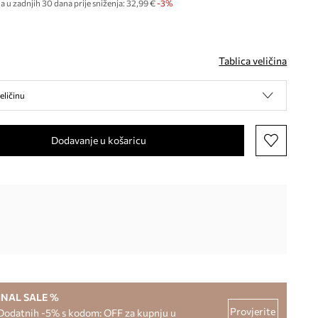
a u zadnjih 30 dana prije sniženja:
32,99 €
 -3%
Tablica veličina
eličinu
Dodavanje u košaricu
INAL SALE %
Provjerite
Dodatnih -5% s kodom: OFF za kupnju u