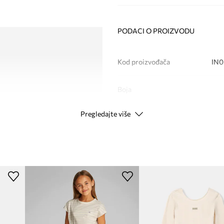
PODACI O PROIZVODU
Kod proizvođača
IN0
Boja
Pregledajte više
Modna marka
Ca
Proizvođač
ID Proizvoda