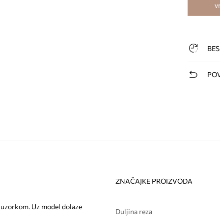
v
BES
POV
ZNAČAJKE PROIZVODA
a s uzorkom. Uz model dolaze
Duljina reza