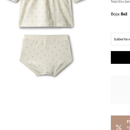
Najniža cijen
Boja:
bež
Izaberite v
F
*