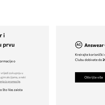
r i
u prvu
Answear 
Kreirajte korisnički
Clubu dobivate do
2
formacije o
 vrijedi za kupnju u
Otkrijte više
ugim akcijama, a neki
enja iz promocije
.
o što Vas zaista