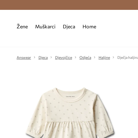
Premium Fashion Benefits >
Besplatna d
Žene
Muškarci
Djeca
Home
Answear
Djeca
Djevojčice
Odjeća
Haljine
Dječja haljin