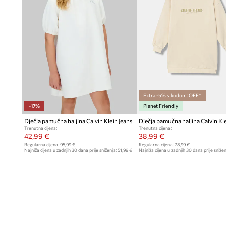
Extra -5% s kodom: OFF*
-17%
Planet Friendly
Dječja pamučna haljina Calvin Klein Jeans
Dječja pamučna haljina Calvin Kle
Trenutna cijena:
Trenutna cijena:
42,99 €
38,99 €
Regularna cijena:
95,99 €
Regularna cijena:
78,99 €
Najniža cijena u zadnjih 30 dana prije sniženja:
51,99 €
Najniža cijena u zadnjih 30 dana prije snižen