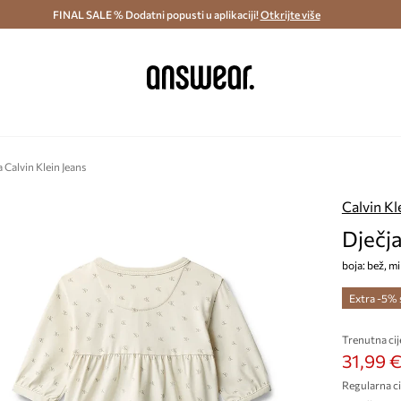
ostava i povrat (od 70€) >
FINAL SALE % Dodatni popusti u aplikaciji!
Dostava u roku 48 sati >
Otkrijte više
Štedite s 
a Calvin Klein Jeans
Calvin Kl
Dječja
boja: bež, m
Extra -5%
Trenutna cij
31,99 
Regularna ci