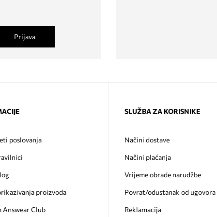
Prijava
ACIJE
SLUŽBA ZA KORISNIKE
eti poslovanja
Načini dostave
ravilnici
Načini plaćanja
log
Vrijeme obrade narudžbe
prikazivanja proizvoda
Povrat/odustanak od ugovora
 Answear Club
Reklamacija