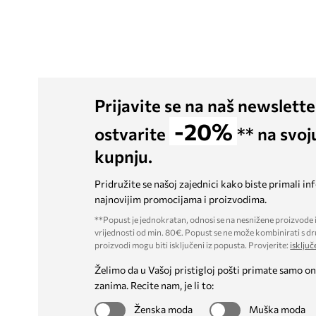
Prijavite se na naš newslette
-20%
ostvarite
** na svoj
kupnju.
Pridružite se našoj zajednici kako biste primali in
najnovijim promocijama i proizvodima.
**Popust je jednokratan, odnosi se na nesnižene proizvode i
vrijednosti od min. 80€. Popust se ne može kombinirati s dr
proizvodi mogu biti isključeni iz popusta. Provjerite:
isključ
Želimo da u Vašoj pristigloj pošti primate samo on
zanima. Recite nam, je li to:
Ženska moda
Muška moda