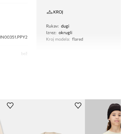
KROJ
Rukav
:
dugi
Izrez
:
okrugli
IN00351.PPY2
Kroj modela
:
flared
bež
lvin Klein Jeans