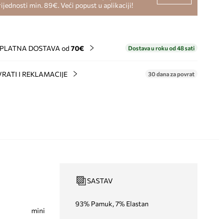
rijednosti min. 89€. Veći popust u aplikaciji!
PLATNA DOSTAVA od
70€
Dostava u roku od 48 sati
RATI I REKLAMACIJE
30 dana za povrat
SASTAV
93% Pamuk, 7% Elastan
mini