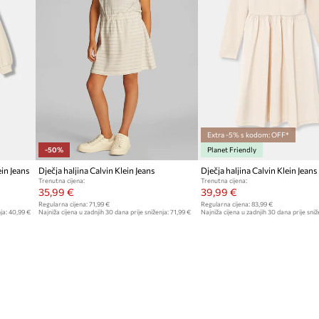
Extra -5% s kodom: OFF*
-50%
Planet Friendly
in Jeans
Dječja haljina Calvin Klein Jeans
Dječja haljina Calvin Klein Jeans
Trenutna cijena:
Trenutna cijena:
35,99 €
39,99 €
Regularna cijena:
71,99 €
Regularna cijena:
83,99 €
ja:
40,99 €
Najniža cijena u zadnjih 30 dana prije sniženja:
71,99 €
Najniža cijena u zadnjih 30 dana prije sniž