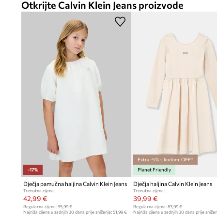
Otkrijte Calvin Klein Jeans proizvode
Extra -5% s kodom: OFF*
-17%
Planet Friendly
Dječja pamučna haljina Calvin Klein Jeans
Dječja haljina Calvin Klein Jeans
Trenutna cijena:
Trenutna cijena:
42,99 €
39,99 €
Regularna cijena:
95,99 €
Regularna cijena:
83,99 €
Najniža cijena u zadnjih 30 dana prije sniženja:
51,99 €
Najniža cijena u zadnjih 30 dana prije snižen