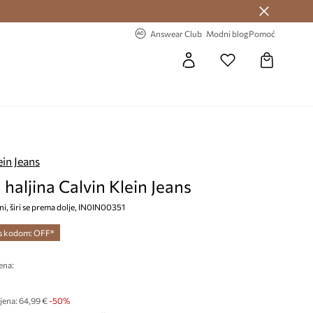
Answear Club >
-20% na prvu narudžbu >
Answear Club
Modni blog
Pomoć
ein Jeans
 haljina Calvin Klein Jeans
ini, širi se prema dolje, IN0IN00351
 s kodom: OFF*
ena:
€
jena:
64,99 €
-50%