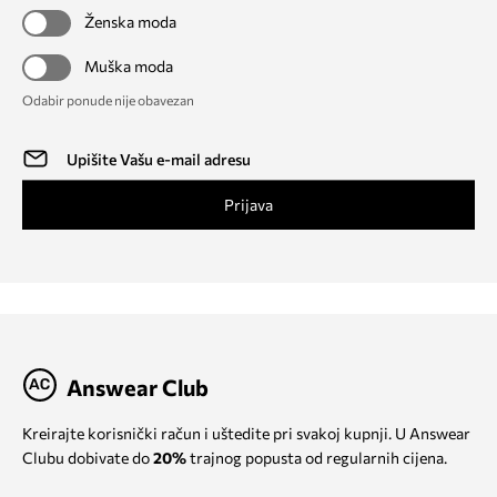
Ženska moda
Muška moda
Odabir ponude nije obavezan
Prijava
Answear Club
Kreirajte korisnički račun i uštedite pri svakoj kupnji. U Answear
Clubu dobivate do
20%
trajnog popusta od regularnih cijena.