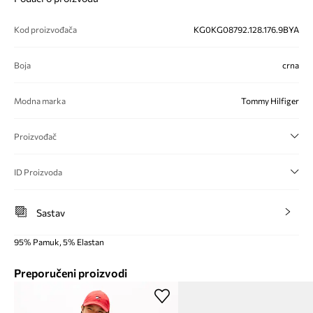
Kod proizvođača
KG0KG08792.128.176.9BYA
Boja
crna
Modna marka
Tommy Hilfiger
Proizvođač
ID Proizvoda
Sastav
95% Pamuk, 5% Elastan
Preporučeni proizvodi