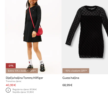
-21%
Extra -5% s kodom: OFF*
-15% s kodom: OFF*
Dječja haljina Tommy Hilfiger
Guess haljina
Trenutna cijena:
40,99 €
68,99 €
Regularna cijena:
87,99 €
Najniža cijena:
51,99 €