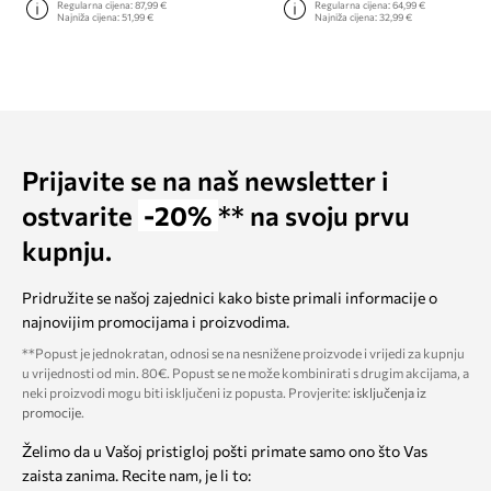
Regularna cijena:
87,99 €
Regularna cijena:
64,99 €
Najniža cijena:
51,99 €
Najniža cijena:
32,99 €
Prijavite se na naš newsletter i
ostvarite
-20%
** na svoju prvu
kupnju.
Pridružite se našoj zajednici kako biste primali informacije o
najnovijim promocijama i proizvodima.
**Popust je jednokratan, odnosi se na nesnižene proizvode i vrijedi za kupnju
u vrijednosti od min. 80€. Popust se ne može kombinirati s drugim akcijama, a
neki proizvodi mogu biti isključeni iz popusta. Provjerite:
isključenja iz
promocije
.
Želimo da u Vašoj pristigloj pošti primate samo ono što Vas
zaista zanima. Recite nam, je li to: