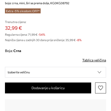
boja: crna, mini, širi se prema dolje, KG0KG08792
Extra -5% s kodom: OFF*
Trenutna cijena:
32,99 €
Regularna cijena:
71,99 €
-54%
Najniža cijena u zadnjih 30 dana prije sniženja:
35,99 €
 -8%
Boja:
crna
Tablica veličina
Izaberite veličinu
Dodavanje u košaricu