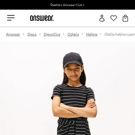
Štedite s Answear Club >
Answear
Djeca
Djevojčice
Odjeća
Haljine