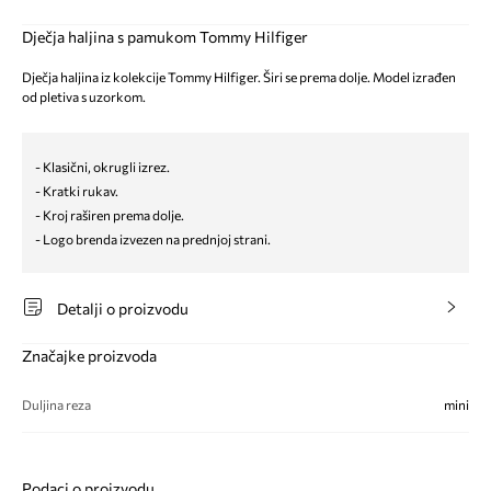
Dječja haljina s pamukom Tommy Hilfiger
Dječja haljina iz kolekcije Tommy Hilfiger. Širi se prema dolje. Model izrađen
od pletiva s uzorkom.
- Klasični, okrugli izrez.
- Kratki rukav.
- Kroj raširen prema dolje.
- Logo brenda izvezen na prednjoj strani.
Detalji o proizvodu
Značajke proizvoda
Duljina reza
mini
Podaci o proizvodu