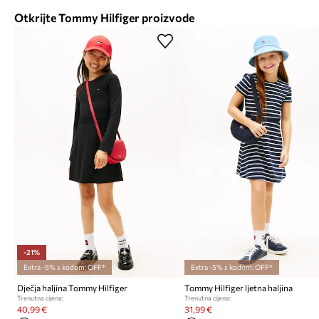
Otkrijte Tommy Hilfiger proizvode
-21%
Extra -5% s kodom: OFF*
Extra -5% s kodom: OFF*
Dječja haljina Tommy Hilfiger
Tommy Hilfiger ljetna haljina
Trenutna cijena:
Trenutna cijena:
40,99 €
31,99 €