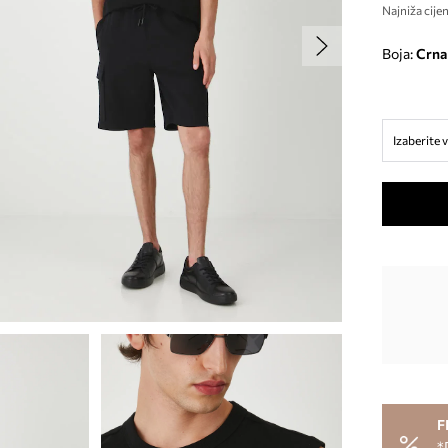
Najniža cijen
Boja:
crna
Izaberite v
F
*