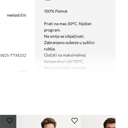
100% Pamuk
neelastični
Prati na max 30°C. Nježan
program.
Ne smije se izbjeljivati.
Zabranjeno sušenje u sušilici
rublja.
Glačati na maksimalnoj
RW25-TTM202
temperaturi od 110°C.
Nemojte čistiti kemijski.
crna
Medicine
KROJ
Izrez
:
okrugli
Kroj
:
relaxed fit
DIMENZIJE