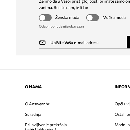
Želimo da u Vašoj pristigloj pošti primate samo on
zanima. Recite nam, je li to:
Ženska moda
Muška moda
Odabir ponude nije obavezan
O NAMA
INFORM
O Answear.hr
Opći uvj
Suradnja
Ostali p
Prijavljivanje prekršaja
Modni b
(whistleblowing)