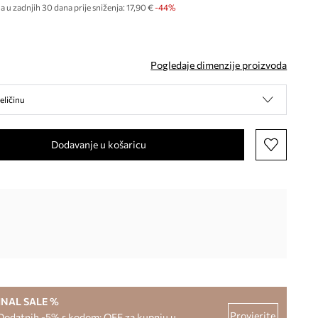
a u zadnjih 30 dana prije sniženja:
17,90 €
 -44%
Pogledaje dimenzije proizvoda
eličinu
Dodavanje u košaricu
INAL SALE %
Provjerite
Dodatnih -5% s kodom: OFF za kupnju u