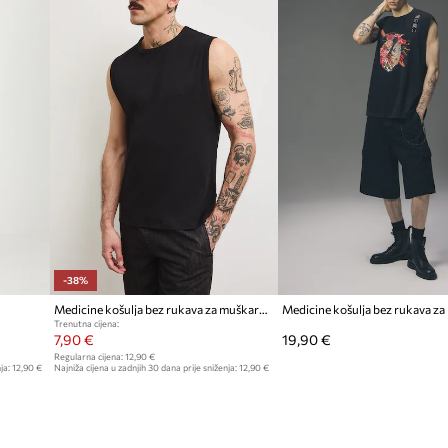
-38%
Medicine košulja bez rukava za muškarce od pamuka
Trenutna cijena:
7,90 €
19,90 €
Regularna cijena:
12,90 €
ja:
12,90 €
Najniža cijena u zadnjih 30 dana prije sniženja:
12,90 €