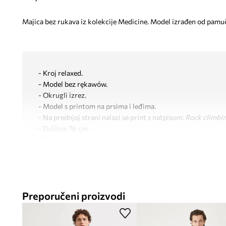
Majica bez rukava iz kolekcije Medicine. Model izrađen od pamuč
- Kroj relaxed.
- Model bez rękawów.
- Okrugli izrez.
- Model s printom na prsima i leđima.
- Na prednjoj strani nalazi se print s natpisom:
Rock climbin
- Duljina: 76 cm.
- Širina ispod pazuha: 58 cm.
- Dimenzije navedene za veličinu: M.
Preporučeni proizvodi