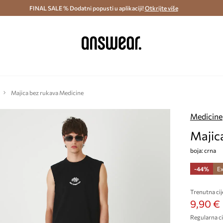
ostava i povrat (od 70€) >
FINAL SALE % Dodatni popusti u aplikaciji!
Dostava u roku 48 sati >
Otkrijte više
Štedite s 
Majica bez rukava Medicine
Medicine
Majic
boja: crna
-44%
Ex
Trenutna cij
9,90 €
Regularna ci