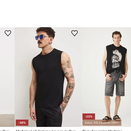
-23%
-38%
Extra -5% s kodom: OFF*