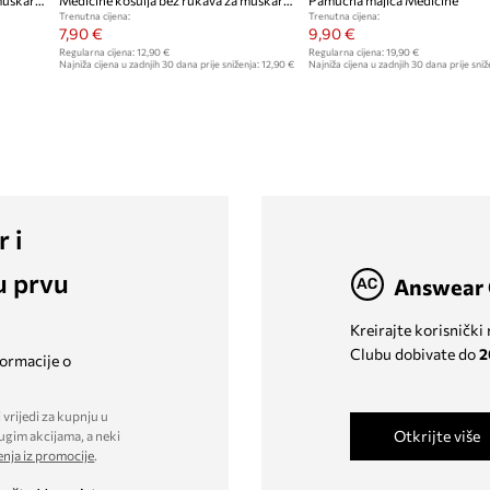
Medicine košulja bez rukava za muškarce od pamuka
Medicine košulja bez rukava za muškarce od pamuka
Pamučna majica Medicine
Trenutna cijena:
Trenutna cijena:
7,90 €
9,90 €
Regularna cijena:
12,90 €
Regularna cijena:
19,90 €
Najniža cijena u zadnjih 30 dana prije sniženja:
12,90 €
Najniža cijena u zadnjih 30 dana prije sniž
r i
u prvu
Answear 
Kreirajte korisnički
Clubu dobivate do
2
formacije o
 vrijedi za kupnju u
Otkrijte više
ugim akcijama, a neki
enja iz promocije
.