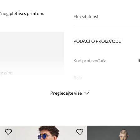
nog pletiva s printom.
Fleksibilnost
PODACI O PROIZVODU
Kod proizvođača
g club.
Boja
Pregledajte više
Modna marka
Proizvođač
ID Proizvoda