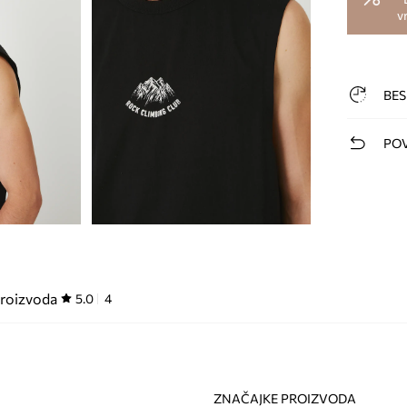
v
BES
POV
proizvoda
5.0
4
ZNAČAJKE PROIZVODA