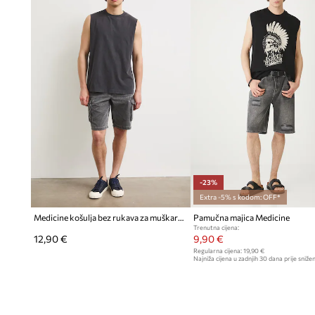
-23%
Extra -5% s kodom: OFF*
Medicine košulja bez rukava za muškarce od pamuka
Pamučna majica Medicine
Trenutna cijena:
12,90 €
9,90 €
Regularna cijena:
19,90 €
Najniža cijena u zadnjih 30 dana prije snižen