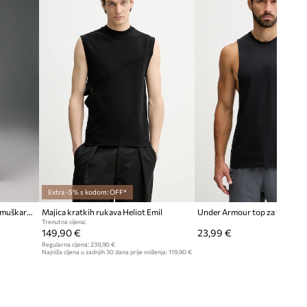
Veća veličina
Preporučamo da odaberete manju
veličinu nego što nosite.
Pogledaje dimenzije proizvoda
Extra -5% s kodom: OFF*
Medicine košulja bez rukava za muškarce
Majica kratkih rukava Heliot Emil
Trenutna cijena:
149,90 €
23,99 €
Regularna cijena:
239,90 €
Najniža cijena u zadnjih 30 dana prije sniženja:
119,90 €