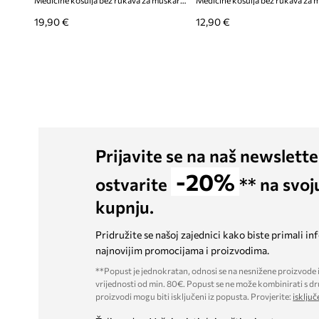
Medicine košulja bez rukava za muškarce
19,90 €
12,90 €
Prijavite se na naš newslette
-20%
ostvarite
** na svoj
kupnju.
Pridružite se našoj zajednici kako biste primali in
najnovijim promocijama i proizvodima.
**Popust je jednokratan, odnosi se na nesnižene proizvode i
vrijednosti od min. 80€. Popust se ne može kombinirati s dr
proizvodi mogu biti isključeni iz popusta. Provjerite:
isključ