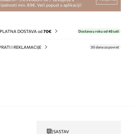
rijednosti min. 89€. Veći popust u aplikaciji!
PLATNA DOSTAVA od
70€
Dostava u roku od 48 sati
RATI I REKLAMACIJE
30 dana za povrat
SASTAV