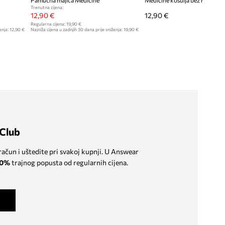
Pamučna majica Medicine
Trenutna cijena:
12,90 €
12,90 €
Regularna cijena:
19,90 €
enja:
12,90 €
Najniža cijena u zadnjih 30 dana prije sniženja:
19,90 €
Club
 račun i uštedite pri svakoj kupnji. U Answear
0%
trajnog popusta od regularnih cijena.