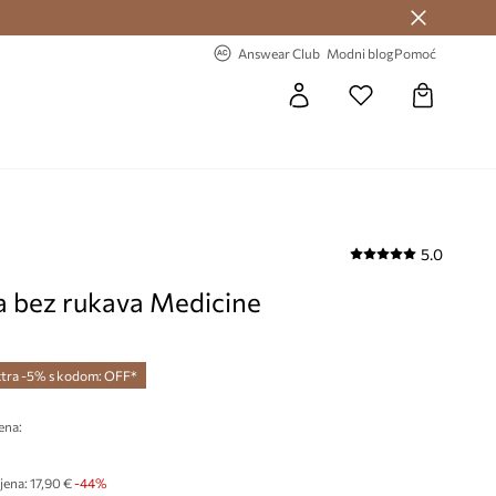
Answear Club >
-20% na prvu narudžbu >
Answear Club
Modni blog
Pomoć
5.0
a bez rukava Medicine
tra -5% s kodom: OFF*
ena:
jena:
17,90 €
-44%