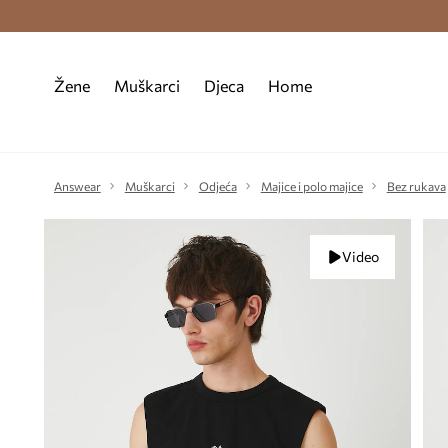
Premium Fashion Benefits >
Besplatna d
Žene
Muškarci
Djeca
Home
Answear
Muškarci
Odjeća
Majice i polo majice
Bez rukava
Video