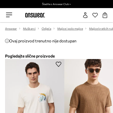
Štedite s Answear Club >
Answear
Muškarci
Odjeća
Majice i polo majice
Majice kratkih ru
Ovaj proizvod trenutno nije dostupan
Pogledajte slične proizvode