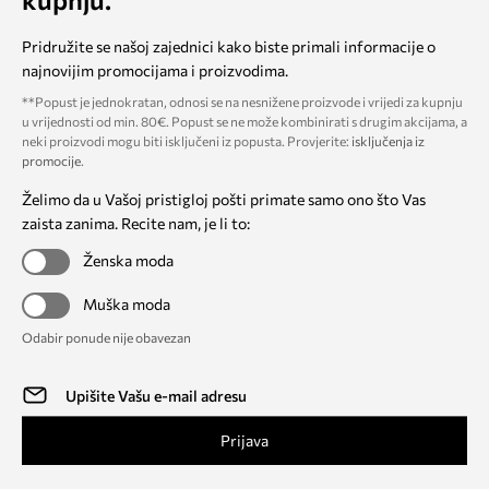
Pridružite se našoj zajednici kako biste primali informacije o
najnovijim promocijama i proizvodima.
**Popust je jednokratan, odnosi se na nesnižene proizvode i vrijedi za kupnju
u vrijednosti od min. 80€. Popust se ne može kombinirati s drugim akcijama, a
neki proizvodi mogu biti isključeni iz popusta. Provjerite:
isključenja iz
promocije
.
Želimo da u Vašoj pristigloj pošti primate samo ono što Vas
zaista zanima. Recite nam, je li to:
Ženska moda
Muška moda
Odabir ponude nije obavezan
Prijava