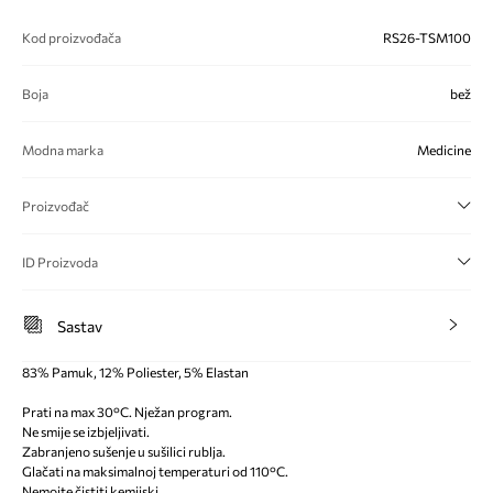
Kod proizvođača
RS26-TSM100
Boja
bež
Modna marka
Medicine
Proizvođač
ID Proizvoda
Sastav
83% Pamuk, 12% Poliester, 5% Elastan
Prati na max 30°C. Nježan program.
Ne smije se izbjeljivati.
Zabranjeno sušenje u sušilici rublja.
Glačati na maksimalnoj temperaturi od 110°C.
Nemojte čistiti kemijski.