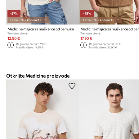
-27%
-45%
Extra -5% s kodom: OFF*
Extra -5% s kodom: OFF*
Medicine majica za muškarce od pamuka
Medicine majica za muškarce od p
Trenutna cijena:
Trenutna cijena:
12,90 €
17,90 €
Regularna cijena:
17,90 €
Regularna cijena:
32,90 €
Najniža cijena:
17,90 €
Najniža cijena:
32,90 €
Otkrijte Medicine proizvode