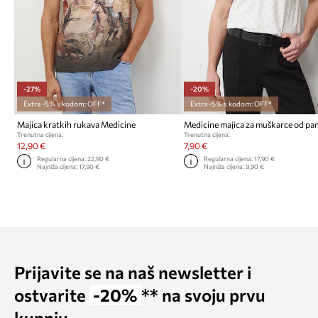
-27%
-20%
Extra -5% s kodom: OFF*
Extra -5% s kodom: OFF*
Majica kratkih rukava Medicine
Trenutna cijena:
Trenutna cijena:
12,90 €
7,90 €
Regularna cijena:
22,90 €
Regularna cijena:
17,90 €
Najniža cijena:
17,90 €
Najniža cijena:
9,90 €
Prijavite se na naš newsletter i
ostvarite
-20%
** na svoju prvu
kupnju.