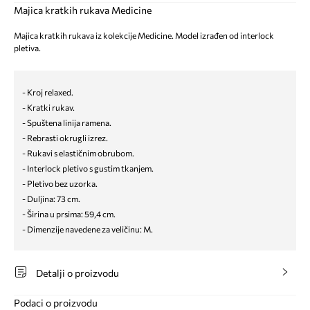
Majica kratkih rukava Medicine
Majica kratkih rukava iz kolekcije Medicine. Model izrađen od interlock
pletiva.
- Kroj relaxed.
- Kratki rukav.
- Spuštena linija ramena.
- Rebrasti okrugli izrez.
- Rukavi s elastičnim obrubom.
- Interlock pletivo s gustim tkanjem.
- Pletivo bez uzorka.
- Duljina: 73 cm.
- Širina u prsima: 59,4 cm.
- Dimenzije navedene za veličinu: M.
Detalji o proizvodu
Podaci o proizvodu