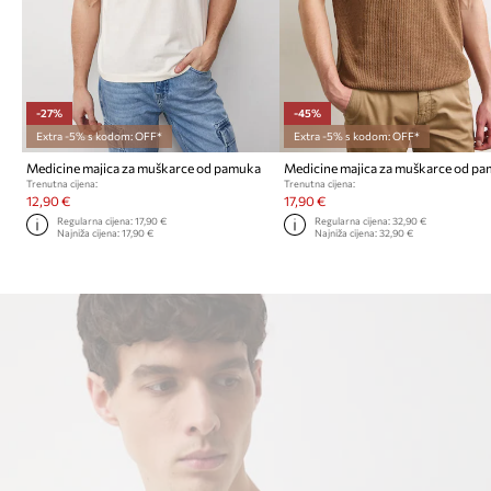
-27%
-45%
Extra -5% s kodom: OFF*
Extra -5% s kodom: OFF*
Medicine majica za muškarce od pamuka
Medicine majica za muškarce od p
Trenutna cijena:
Trenutna cijena:
12,90 €
17,90 €
Regularna cijena:
17,90 €
Regularna cijena:
32,90 €
Najniža cijena:
17,90 €
Najniža cijena:
32,90 €