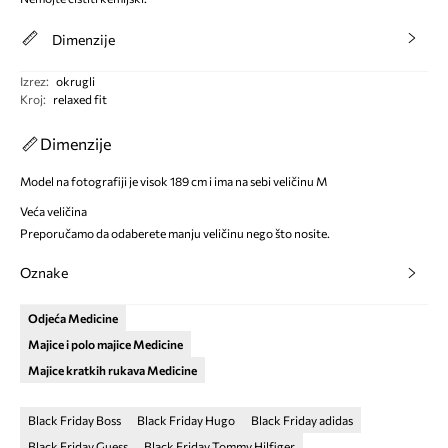
Dimenzije
Izrez
:
okrugli
Kroj
:
relaxed fit
Dimenzije
Model na fotografiji je visok 189 cm i ima na sebi veličinu M
Veća veličina
Preporučamo da odaberete manju veličinu nego što nosite.
Oznake
Odjeća Medicine
Majice i polo majice Medicine
Majice kratkih rukava Medicine
Black Friday Boss
Black Friday Hugo
Black Friday adidas
Black Friday Guess
Black Friday Tommy Hilfiger