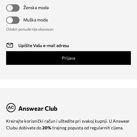
Ženska moda
Muška moda
Odabir ponude nije obavezan
Prijava
Answear Club
Kreirajte korisnički račun i uštedite pri svakoj kupnji. U Answear
Clubu dobivate do
20%
trajnog popusta od regularnih cijena.