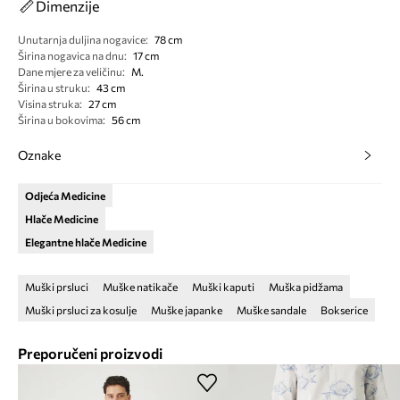
Dimenzije
Unutarnja duljina nogavice
:
78 cm
Širina nogavica na dnu
:
17 cm
Dane mjere za veličinu
:
M.
Širina u struku
:
43 cm
Visina struka
:
27 cm
Širina u bokovima
:
56 cm
Oznake
Odjeća Medicine
Hlače Medicine
Elegantne hlače Medicine
Muški prsluci
Muške natikače
Muški kaputi
Muška pidžama
Muški prsluci za kosulje
Muške japanke
Muške sandale
Bokserice
Preporučeni proizvodi