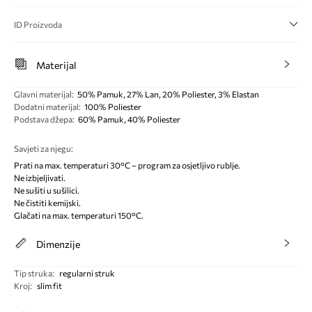
ID Proizvoda
Materijal
Glavni materijal
:
50% Pamuk, 27% Lan, 20% Poliester, 3% Elastan
Dodatni materijal
:
100% Poliester
Podstava džepa
:
60% Pamuk, 40% Poliester
Savjeti za njegu
:
Prati na max. temperaturi 30°C – program za osjetljivo rublje.
Ne izbjeljivati.
Ne sušiti u sušilici.
Ne čistiti kemijski.
Glačati na max. temperaturi 150°C.
Dimenzije
Tip struka
:
regularni struk
Kroj
:
slim fit