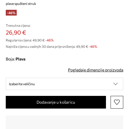
plave spušteni struk
-46%
Trenutna cijena:
26,90 €
Regularna cijena:
49,90 €
-46%
Najniža cijena u zadnjih 30 dana prije sniženja:
49,90 €
 -46%
Boja:
plava
Pogledaje dimenzije proizvoda
Izaberite veličinu
Dodavanje u košaricu