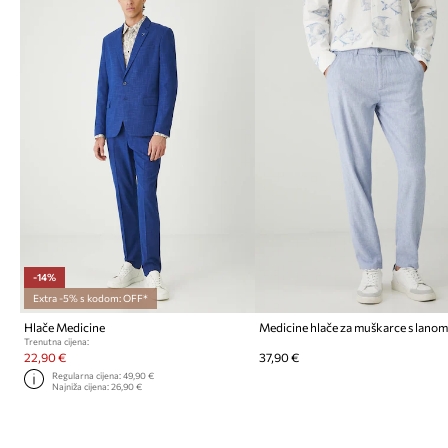
-14%
Extra -5% s kodom: OFF*
Hlače Medicine
Medicine hlače za muškarce s lano
Trenutna cijena:
22,90 €
37,90 €
Regularna cijena:
49,90 €
Najniža cijena:
26,90 €