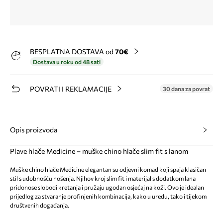
BESPLATNA DOSTAVA od
70€
Dostava u roku od 48 sati
POVRATI I REKLAMACIJE
30 dana za povrat
Opis proizvoda
Plave hlače Medicine – muške chino hlače slim fit s lanom
Muške chino hlače Medicine elegantan su odjevni komad koji spaja klasičan
stil s udobnošću nošenja. Njihov kroj slim fit i materijal s dodatkom lana
pridonose slobodi kretanja i pružaju ugodan osjećaj na koži. Ovo je idealan
prijedlog za stvaranje profinjenih kombinacija, kako u uredu, tako i tijekom
društvenih događanja.