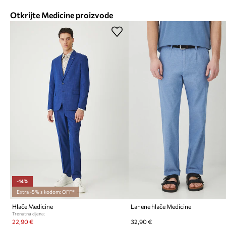
Otkrijte Medicine proizvode
-14%
Extra -5% s kodom: OFF*
Hlače Medicine
Lanene hlače Medicine
Trenutna cijena:
22,90 €
32,90 €