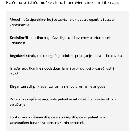
Po čemu se ističu muške chino hlače Medicine slim fit kroja?
Model hlača tipa
chino
, koji se savršeno uklapa u elegantne i casual
kombinacije
Kroj slim fit
, suptilno naglašava figuru, istovremeno pridonoseći
udobnosti
Regularni struk
, koji omogućuje udobno pristajanje hlača na bokovima
Izrađene od
tkanine s dodatkom lana
, što pridonosi prozračnosti i
lakoći
Elegantan stil
, prikladan za formalne i poluformalne prigode
Praktično
kopčanje na gumb i patentni zatvarač
, što olakšava brzo
oblačenje
Funkcionalni
ušiveni džepovi i stražnji džepovi s patentnim
zatvaračem
, idealni za pohranu sitnih predmeta