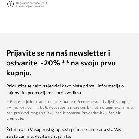
Regularna cijena:
49,90 €
Najniža cijena:
26,90 €
Prijavite se na naš newsletter i
ostvarite
-20%
** na svoju prvu
kupnju.
Pridružite se našoj zajednici kako biste primali informacije o
najnovijim promocijama i proizvodima.
**Popust je jednokratan, odnosi se na nesnižene proizvode i vrijedi za kupnju
u vrijednosti od min. 80€. Popust se ne može kombinirati s drugim akcijama, a
neki proizvodi mogu biti isključeni iz popusta. Provjerite:
isključenja iz
promocije
.
Želimo da u Vašoj pristigloj pošti primate samo ono što Vas
zaista zanima. Recite nam, je li to: