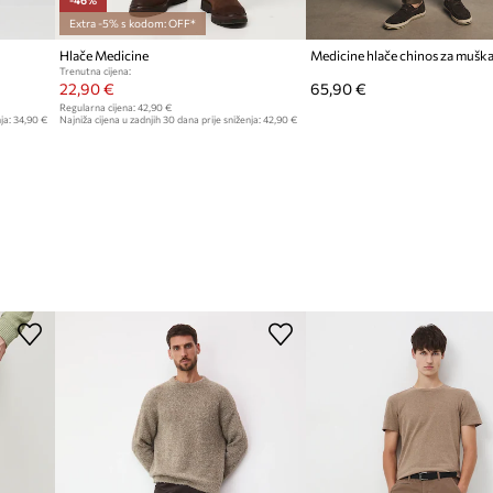
-46%
Extra -5% s kodom: OFF*
Hlače Medicine
Trenutna cijena:
22,90 €
65,90 €
Regularna cijena:
42,90 €
ja:
34,90 €
Najniža cijena u zadnjih 30 dana prije sniženja:
42,90 €