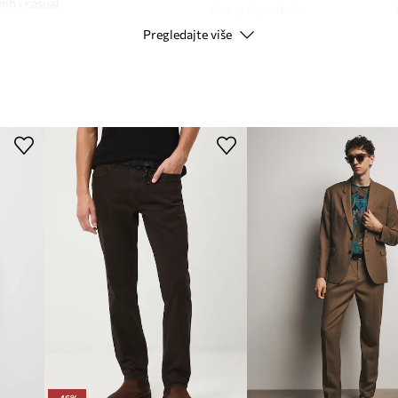
ih i casual
Kod proizvođača
Pregledajte više
Boja
obnosti nošenja tijekom
Modna marka
 udobno
Proizvođač
ra s raznolikom obućom
ID Proizvoda
si udobnosti u toplim
nje, omogućuje brzo i