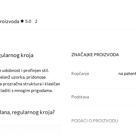
proizvoda
5.0
2
gularnog kroja
ZNAČAJKE PROIZVODA
udobnost i profinjen stil.
Kopčanje
na patent
melanž uzorka, pridonose
a prozračna struktura i klasičan
skladiti s mnogim prigodama.
Podstava
lana, regularnog kroja?
PODACI O PROIZVODU