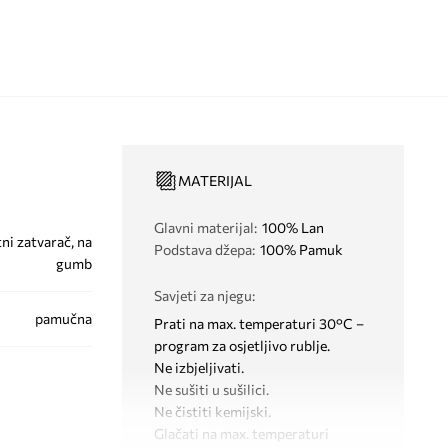
MATERIJAL
Glavni materijal
:
100% Lan
ni zatvarač, na
Podstava džepa
:
100% Pamuk
gumb
Savjeti za njegu
:
pamučna
Prati na max. temperaturi 30°C –
program za osjetljivo rublje.
Ne izbjeljivati.
Ne sušiti u sušilici.
Ne čistiti kemijski.
Glačati na max. temperaturi