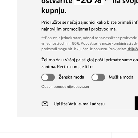
ostvarite
** na svoj
kupnju.
Pridružite se našoj zajednici kako biste primali in
najnovijim promocijama i proizvodima.
**Popust je jednokratan, odnosi se na nesnižene proizvode i
vrijednosti od min. 80€. Popust se ne može kombinirati s dr
proizvodi mogu biti isključeni iz popusta. Provjerite:
isključ
Želimo da u Vašoj pristigloj pošti primate samo on
zanima. Recite nam, je li to:
Ženska moda
Muška moda
Odabir ponude nije obavezan