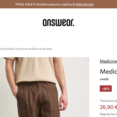
ostava i povrat (od 70€) >
FINAL SALE % Dodatni popusti u aplikaciji!
Dostava u roku 48 sati >
Otkrijte više
Štedite s 
cine hlače chinos za muškarce od lana
Medicine
Medic
smeđe
-46%
Trenutna cij
26,90 
Regularna ci