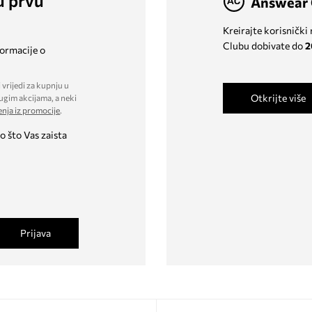
u prvu
Answear 
Kreirajte korisnički
Clubu dobivate do
2
formacije o
 vrijedi za kupnju u
Otkrijte više
ugim akcijama, a neki
enja iz promocije
.
o što Vas zaista
Prijava