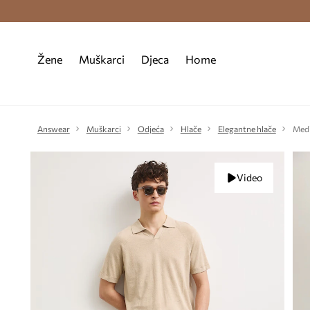
Premium Fashion Benefits >
Besplatna d
Žene
Muškarci
Djeca
Home
Answear
Muškarci
Odjeća
Hlače
Elegantne hlače
Medi
Video