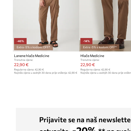
-46%
-14%
Extra -5% s kodom: OFF*
Extra -5% s kodom: OFF*
Lanene hlače Medicine
Hlače Medicine
Trenutna cijena:
Trenutna cijena:
22,90 €
22,90 €
Regularna cijena:
42,90 €
Regularna cijena:
42,90 €
Najniža cijena u zadnjih 30 dana prije sniženja:
42,90 €
Najniža cijena u zadnjih 30 dana prije snižen
Prijavite se na naš newslette
-20%