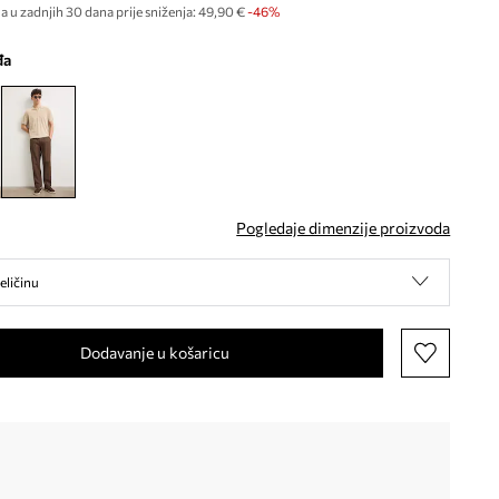
a u zadnjih 30 dana prije sniženja:
49,90 €
 -46%
đa
Pogledaje dimenzije proizvoda
eličinu
Dodavanje u košaricu