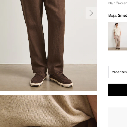
Najniža cijen
Boja:
sme
Izaberite v