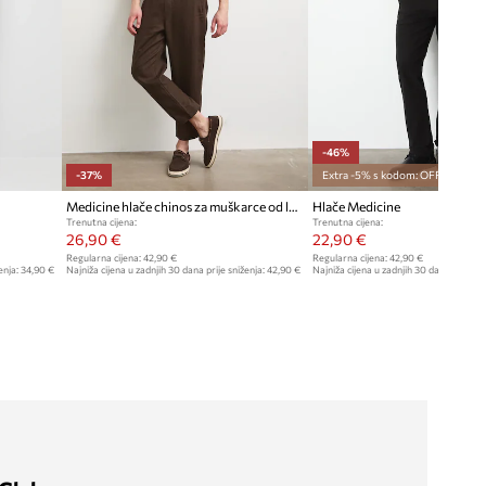
-46%
-37%
Extra -5% s kodom: OFF*
Medicine hlače chinos za muškarce od lana
Hlače Medicine
Trenutna cijena:
Trenutna cijena:
26,90 €
22,90 €
Regularna cijena:
42,90 €
Regularna cijena:
42,90 €
enja:
34,90 €
Najniža cijena u zadnjih 30 dana prije sniženja:
42,90 €
Najniža cijena u zadnjih 30 dana prije sn