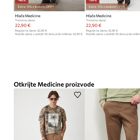
-46%
-34%
Extra -5% s kodom: OFF*
Extra -5% s kodom: OFF*
Hlače Medicine
Hlače Medicine
Trenutna cijena:
Trenutna cijena:
22,90 €
22,90 €
Regularna cijena:
42,90 €
Regularna cijena:
42,90 €
Najniža cijena u zadnjih 30 dana prije sniženja:
42,90 €
Najniža cijena u zadnjih 30 dana prije snižen
Otkrijte Medicine proizvode