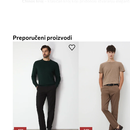
Chinos kroj
– klasičan kroj koji pridonosi stvaranju elegantn
kombinacija
Regularan kroj
– ležerno pristaje uz tijelo, pridonoseći ud
cijelog dana
Preporučeni proizvodi
Standardni struk
– optimalan položaj u struku, omogućuje
prilagođavanje različitim siluetama
Ravne nogavice
– univerzalan oblik koji se dobro kombini
100% lan
– prirodno vlakno izuzetne prozračnosti, pridono
danima
Kopčanje na gumb i patentni zatvarač
– tradicionalno rješe
sigurno prilagođavanje hlača