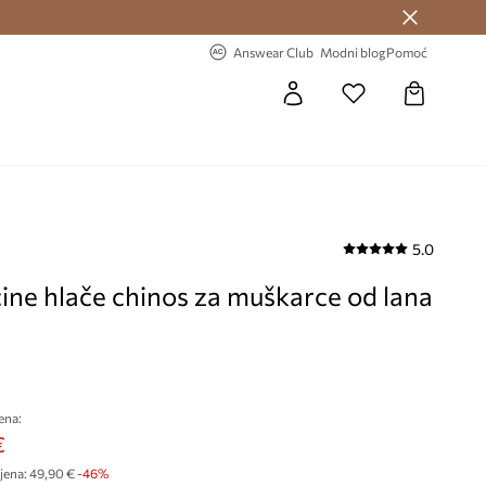
Answear Club >
-20% na prvu narudžbu >
Answear Club
Modni blog
Pomoć
5.0
ine hlače chinos za muškarce od lana
ena:
€
jena:
49,90 €
-46%