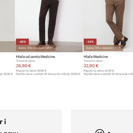
-46%
-34%
Extra -5% s kodom: OFF*
Extra -5% s kodom: OFF*
Hlače od samta Medicine
Hlače Medicine
Trenutna cijena:
Trenutna cijena:
26,90 €
22,90 €
Regularna cijena:
49,90 €
Regularna cijena:
42,90 €
ja:
26,90 €
Najniža cijena u zadnjih 30 dana prije sniženja:
49,90 €
Najniža cijena u zadnjih 30 dana prije sniž
r i