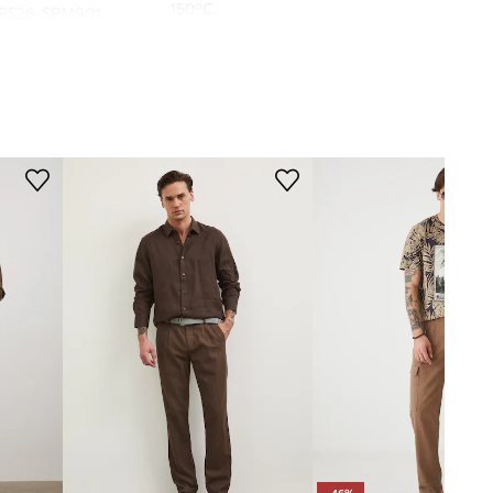
150°C.
RS26-SPM901
smeđa
KROJ
Medicine
Tip struka
:
regularni struk
Tip nogavica
:
ravne
Kroj
:
regular fit
DIMENZIJE
Unutarnja duljina nogavice
:
77 cm
Širina nogavica na dnu
:
18,5 cm
Dane mjere za veličinu
:
M.
Širina u struku
:
43,5 cm
Visina struka
:
28,1 cm
Širina u bokovima
:
54 cm
Model na fotografiji je visok 188