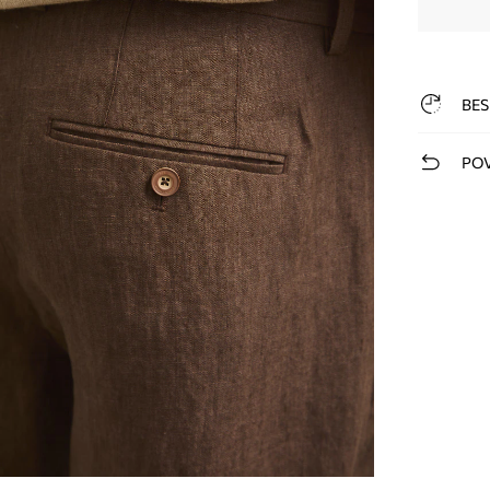
BES
POV