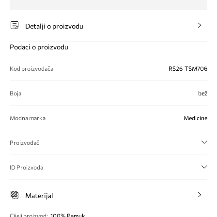
Detalji o proizvodu
Podaci o proizvodu
Kod proizvođača
RS26-TSM706
Boja
bež
Modna marka
Medicine
Proizvođač
ID Proizvoda
Materijal
Cijeli proizvod
:
100% Pamuk