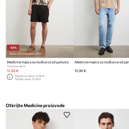
-43%
Extra -5% s kodom: OFF*
Medicine majica za muškarce od pamuka
Medicine majica za muškarce od p
Trenutna cijena:
12,90 €
15,90 €
Regularna cijena:
22,90 €
Najniža cijena:
22,90 €
Otkrijte Medicine proizvode