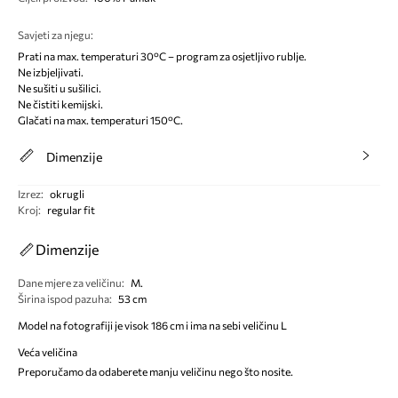
Savjeti za njegu
:
Prati na max. temperaturi 30°C – program za osjetljivo rublje.
Ne izbjeljivati.
Ne sušiti u sušilici.
Ne čistiti kemijski.
Glačati na max. temperaturi 150°C.
Dimenzije
Izrez
:
okrugli
Kroj
:
regular fit
Dimenzije
Dane mjere za veličinu
:
M.
Širina ispod pazuha
:
53 cm
Model na fotografiji je visok 186 cm i ima na sebi veličinu L
Veća veličina
Preporučamo da odaberete manju veličinu nego što nosite.