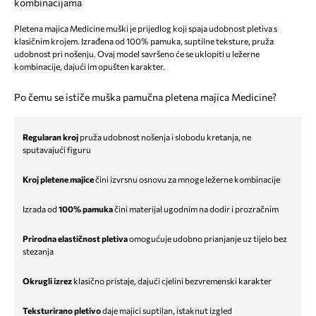
kombinacijama
Pletena majica Medicine muški je prijedlog koji spaja udobnost pletiva s
klasičnim krojem. Izrađena od 100% pamuka, suptilne teksture, pruža
udobnost pri nošenju. Ovaj model savršeno će se uklopiti u ležerne
kombinacije, dajući im opušten karakter.
Po čemu se ističe muška pamučna pletena majica Medicine?
Regularan kroj
pruža udobnost nošenja i slobodu kretanja, ne
sputavajući figuru
Kroj pletene majice
čini izvrsnu osnovu za mnoge ležerne kombinacije
Izrada od
100% pamuka
čini materijal ugodnim na dodir i prozračnim
Prirodna elastičnost pletiva
omogućuje udobno prianjanje uz tijelo bez
stezanja
Okrugli izrez
klasično pristaje, dajući cjelini bezvremenski karakter
Teksturirano pletivo
daje majici suptilan, istaknut izgled