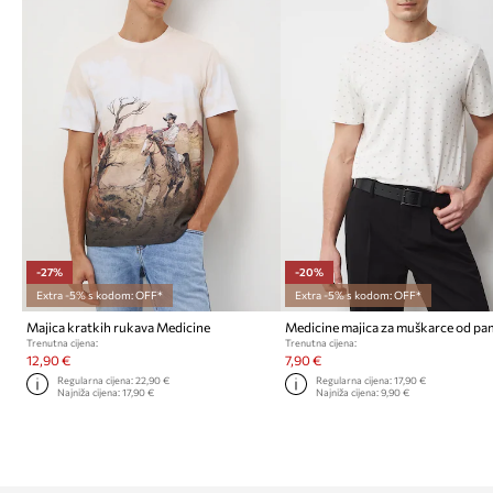
-27%
-20%
Extra -5% s kodom: OFF*
Extra -5% s kodom: OFF*
Majica kratkih rukava Medicine
Trenutna cijena:
Trenutna cijena:
12,90 €
7,90 €
Regularna cijena:
22,90 €
Regularna cijena:
17,90 €
Najniža cijena:
17,90 €
Najniža cijena:
9,90 €