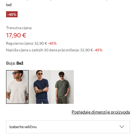
bež
-45%
Trenutna cijena:
17,90 €
Regularna cijena:
32,90 €
-45%
Najniža cijena u zadnjih 30 dana prije sniženja:
32,90 €
 -45%
Boja:
bež
Pogledaje dimenzije proizvoda
Izaberite veličinu