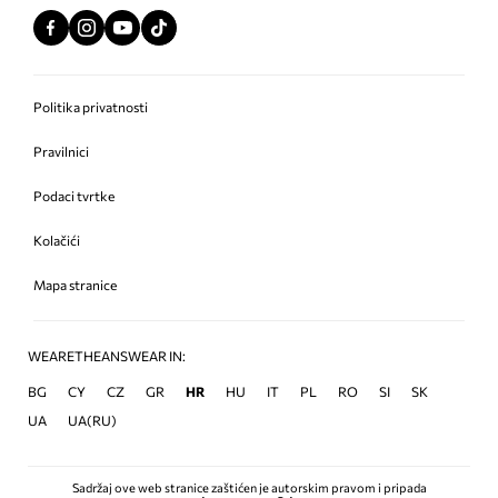
Politika privatnosti
Pravilnici
Podaci tvrtke
Kolačići
Mapa stranice
WEARETHEANSWEAR IN:
BG
CY
CZ
GR
HR
HU
IT
PL
RO
SI
SK
UA
UA(RU)
Sadržaj ove web stranice zaštićen je autorskim pravom i pripada