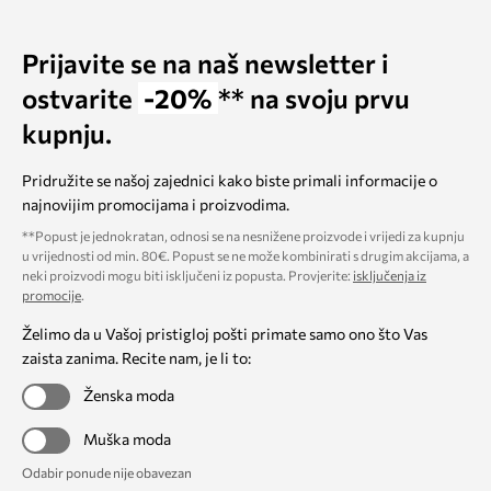
Prijavite se na naš newsletter i
ostvarite
-20%
** na svoju prvu
kupnju.
Pridružite se našoj zajednici kako biste primali informacije o
najnovijim promocijama i proizvodima.
**Popust je jednokratan, odnosi se na nesnižene proizvode i vrijedi za kupnju
u vrijednosti od min. 80€. Popust se ne može kombinirati s drugim akcijama, a
neki proizvodi mogu biti isključeni iz popusta. Provjerite:
isključenja iz
promocije
.
Želimo da u Vašoj pristigloj pošti primate samo ono što Vas
zaista zanima. Recite nam, je li to:
Ženska moda
Muška moda
Odabir ponude nije obavezan