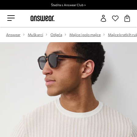
Štedite s Answear Club >
Answear
Muškarci
Odjeća
Majice i polo majice
Majice kratkih ru