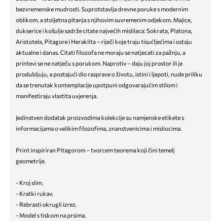
bezvremenske mudrosti. Suprotstavlja drevne poruke s modernim
oblikom, a stoljetna pitanja s njihovim suvremenim odjekom. Majice,
dukserice i košulje sadrže citate najvećih mislilaca: Sokrata, Platona,
Aristotela, Pitagore i Heraklita – riječi koje traju tisućljećima i ostaju
aktualne i danas. Citati filozofa ne moraju se natjecati za pažnju, a
printevi se ne natječu s porukom. Naprotiv – daju joj prostor ili je
produbljuju, a postajući dio rasprave o životu, istini i ljepoti, nude priliku
da se trenutak kontemplacije upotpuni odgovarajućim stilom i
manifestiraju vlastita uvjerenja.
Jedinstven dodatak proizvodima kolekcije su namjenske etikete s
informacijama o velikim filozofima, znanstvenicima i misliocima.
Print inspiriran Pitagorom – tvorcem teorema koji čini temelj
geometrije.
- Kroj slim.
- Kratki rukav.
- Rebrasti okrugli izrez.
- Model s tiskom na prsima.