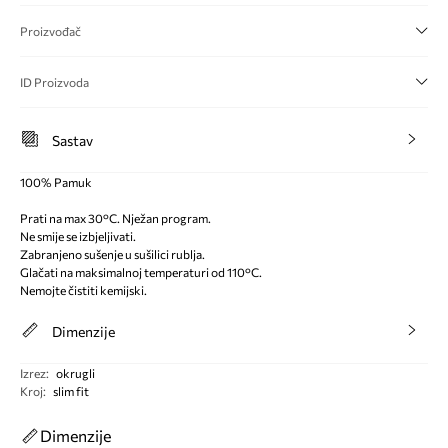
Proizvođač
ID Proizvoda
Sastav
100% Pamuk
Prati na max 30°C. Nježan program.
Ne smije se izbjeljivati.
Zabranjeno sušenje u sušilici rublja.
Glačati na maksimalnoj temperaturi od 110°C.
Nemojte čistiti kemijski.
Dimenzije
Izrez
:
okrugli
Kroj
:
slim fit
Dimenzije