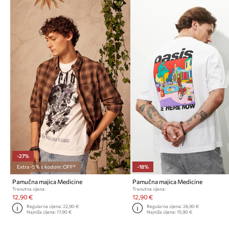
-27%
Extra -5% s kodom: OFF*
-18%
Pamučna majica Medicine
Pamučna majica Medicine
Trenutna cijena:
Trenutna cijena:
12,90 €
12,90 €
Regularna cijena:
22,90 €
Regularna cijena:
26,90 €
Najniža cijena:
17,90 €
Najniža cijena:
15,90 €