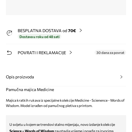
BESPLATNA DOSTAVA od
70€
Dostava u roku od 48 sati
POVRATI I REKLAMACIJE
30 dana za povrat
Opis proizvoda
Pamučna majica Medicine
Majica kratkih rukava iz specijalne kolekcije Medicine - Scienence - Words of
Wisdom. Model izrađen od pamučnog pletiva s printom.
U svijetu u kojem se trendovi stalno mijenjaju, novo izdanje kolekcije
Science – Words of Wisdom
zaustavlja vrijeme i poseže za izvorima