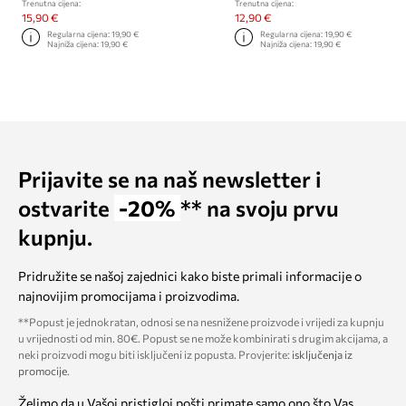
Trenutna cijena:
Trenutna cijena:
15,90 €
12,90 €
Regularna cijena:
19,90 €
Regularna cijena:
19,90 €
Najniža cijena:
19,90 €
Najniža cijena:
19,90 €
Prijavite se na naš newsletter i
ostvarite
-20%
** na svoju prvu
kupnju.
Pridružite se našoj zajednici kako biste primali informacije o
najnovijim promocijama i proizvodima.
**Popust je jednokratan, odnosi se na nesnižene proizvode i vrijedi za kupnju
u vrijednosti od min. 80€. Popust se ne može kombinirati s drugim akcijama, a
neki proizvodi mogu biti isključeni iz popusta. Provjerite:
isključenja iz
promocije
.
Želimo da u Vašoj pristigloj pošti primate samo ono što Vas