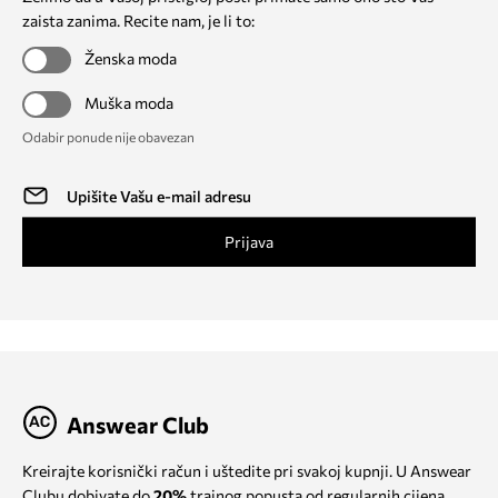
zaista zanima. Recite nam, je li to:
Ženska moda
Muška moda
Odabir ponude nije obavezan
Prijava
Answear Club
Kreirajte korisnički račun i uštedite pri svakoj kupnji. U Answear
Clubu dobivate do
20%
trajnog popusta od regularnih cijena.