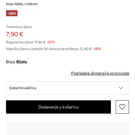
boja: bijela, s tiskom
-38%
Trenutna cijena:
7,90 €
Regularna cijena:
17,90 €
-55%
Najniža cijena u zadnjih 30 dana prije sniženja:
12,90 €
 -38%
Boja:
bijela
Pogledaje dimenzije proizvoda
Izaberite veličinu
Dodavanje u košaricu