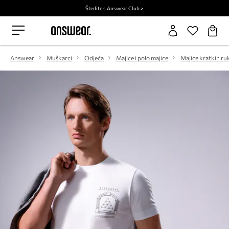
Štedite s Answear Club >
Answear
Muškarci
Odjeća
Majice i polo majice
Majice kratkih ru