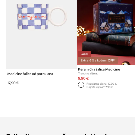
-44%
Extra -5% s kodom: OFF*
Keramička šalica Medicine
Medicine šalica od porculana
Trenutna cijena:
9,90 €
17,90 €
Regularna cijena:
17,90 €
Najniža cijena:
17,90 €