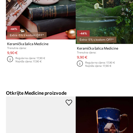
-44%
-44%
Extra -5% s kodom: OFF*
Extra -5% s kodom: OFF*
Keramička šalica Medicine
Keramička šalica Medicine
Trenutna cijena:
9,90 €
Trenutna cijena:
9,90 €
Regularna cijena:
17,90 €
Najniža cijena:
17,90 €
Regularna cijena:
17,90 €
Najniža cijena:
17,90 €
Otkrijte Medicine proizvode