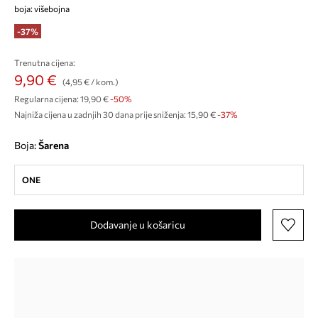
boja: višebojna
-37%
Trenutna cijena:
9,90 €
(4,95 € / kom.)
Regularna cijena:
19,90 €
-50%
Najniža cijena u zadnjih 30 dana prije sniženja:
15,90 €
 -37%
Boja:
šarena
ONE
Dodavanje u košaricu