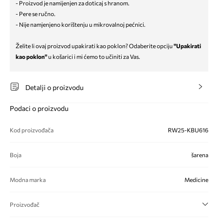
- Proizvod je namijenjen za doticaj s hranom.
- Pere se ručno.
- Nije namjenjeno korištenju u mikrovalnoj pećnici.
Želite li ovaj proizvod upakirati kao poklon? Odaberite opciju
"Upakirati
kao poklon"
u košarici i mi ćemo to učiniti za Vas.
Detalji o proizvodu
Podaci o proizvodu
Kod proizvođača
RW25-KBU616
Boja
šarena
Modna marka
Medicine
Proizvođač