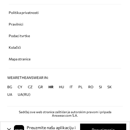
Politika privatnosti
Pravilnici
Podaci tvrtke
Kolačići
Mapa stranice
WEARETHEANSWEAR IN:
BG
CY
CZ
GR
HR
HU
IT
PL
RO
SI
SK
UA
UA(RU)
Sadržaj ove web stranice zaštićen je autorskim pravom i pripada
Answear.com S.A.
Preuzmite našu aplikaciju i
Preuzimanje