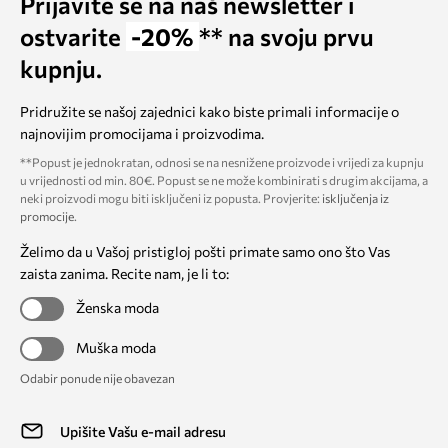
Prijavite se na naš newsletter i
ostvarite
-20%
** na svoju prvu
kupnju.
Pridružite se našoj zajednici kako biste primali informacije o
najnovijim promocijama i proizvodima.
**Popust je jednokratan, odnosi se na nesnižene proizvode i vrijedi za kupnju
u vrijednosti od min. 80€. Popust se ne može kombinirati s drugim akcijama, a
neki proizvodi mogu biti isključeni iz popusta. Provjerite:
isključenja iz
promocije
.
Želimo da u Vašoj pristigloj pošti primate samo ono što Vas
zaista zanima. Recite nam, je li to:
Ženska moda
Muška moda
Odabir ponude nije obavezan