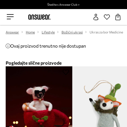
Štedite s Answear Club >
Answear
Home
Lifestyle
Božićni ukrasi
Ukras za bor Medicine
Ovaj proizvod trenutno nije dostupan
Pogledajte slične proizvode