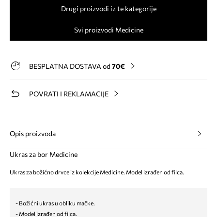
Drugi proizvodi iz te kategorije
Svi proizvodi Medicine
BESPLATNA DOSTAVA od
70€
POVRATI I REKLAMACIJE
Opis proizvoda
Ukras za bor Medicine
Ukras za božićno drvce iz kolekcije Medicine. Model izrađen od filca.
- Božićni ukras u obliku mačke.
- Model izrađen od filca.