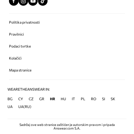
Politika privatnosti
Pravilnici
Podaci tvrtke
Kolačići
Mapa stranice
WEARETHEANSWEAR IN:
BG
CY
CZ
GR
HR
HU
IT
PL
RO
SI
SK
UA
UA(RU)
Sadržaj ove web stranice zaštićen je autorskim pravom i pripada
Answear.com S.A.