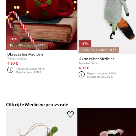
-37%
-37%
Extra -5% s kodom: OFF*
Extra -5% s kodom: OFF*
Ukras za bor Medicine
Ukras za bor Medicine
Trenutna cijena:
4,90 €
Trenutna cijena:
4,90 €
Regularna cijena:
7,90 €
Najniža cijena:
7,90 €
Regularna cijena:
7,90 €
Najniža cijena:
7,90 €
Otkrijte Medicine proizvode