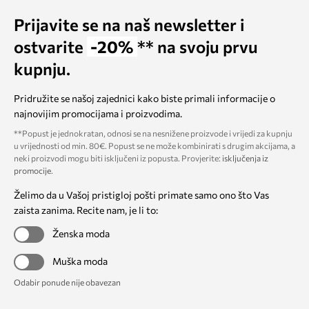
Prijavite se na naš newsletter i
ostvarite
-20%
** na svoju prvu
kupnju.
Pridružite se našoj zajednici kako biste primali informacije o
najnovijim promocijama i proizvodima.
**Popust je jednokratan, odnosi se na nesnižene proizvode i vrijedi za kupnju
u vrijednosti od min. 80€. Popust se ne može kombinirati s drugim akcijama, a
neki proizvodi mogu biti isključeni iz popusta. Provjerite:
isključenja iz
promocije
.
Želimo da u Vašoj pristigloj pošti primate samo ono što Vas
zaista zanima. Recite nam, je li to:
Ženska moda
Muška moda
Odabir ponude nije obavezan