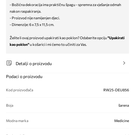
- Božićna dekoracija ima praktičnu špagu - spremna za vješanje odmah
nakon raspakiranja.
- Proizvod nije namijenjen djeci.
- Dimenzije: 6 x 7,5 x 11,5 cm.
Želite li ovaj proizvod upakirati kao poklon? Odaberite opciju
"Upakirati
kao poklon"
u košarici i mi ćemo to učiniti za Vas.
Detalji o proizvodu
Podaci o proizvodu
Kod proizvođača
RW25-DEU856
Boja
šarena
Modna marka
Medicine