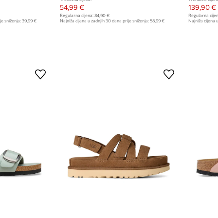
54,99 €
139,90 €
Regularna cijena:
84,90 €
Regularna cijen
je sniženja:
39,99 €
Najniža cijena u zadnjih 30 dana prije sniženja:
58,99 €
Najniža cijena u