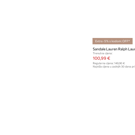
Extra -5% s kodom: OFF*
Sandale Lauren Ralph Laur
Trenutna cijena:
100,99 €
Regularna cijena:
149,90 €
Najniža cijena u zadnjih 30 dana pri