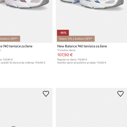
-10%
s kodom: OFF*
Extra -5% s kodom: OFF*
 740 tenisice za žene
New Balance 740 tenisice za žene
:
Trenutna cijena:
107,90 €
a:
129,90 €
Regularna cijena:
119,90 €
 zadnjih 30 dana prije sniženja:
109,90 €
Najniža cijena od početka prodaje:
119,90 €