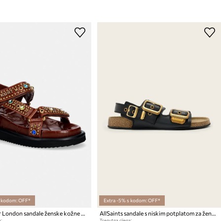
s kodom: OFF*
Extra -5% s kodom: OFF*
Kurt Geiger London sandale ženske kožne Orson Sandal
AllSaints sandale s niskim potplatom za žene od kože Staffa Sandal
:
Trenutna cijena: