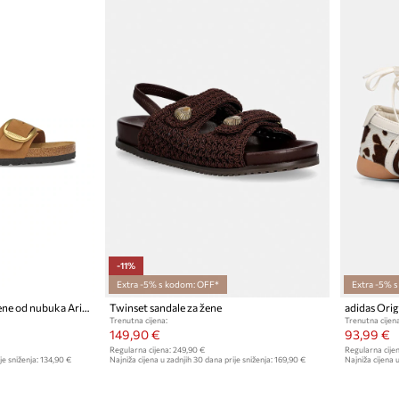
-11%
Extra -5% s kodom: OFF*
Extra -5% 
Birkenstock natikače za žene od nubuka Arizona Big Buckle Nubuck Leather
Twinset sandale za žene
Trenutna cijena:
Trenutna cijena
149,90 €
93,99 €
Regularna cijena:
249,90 €
Regularna cijen
je sniženja:
134,90 €
Najniža cijena u zadnjih 30 dana prije sniženja:
169,90 €
Najniža cijena u