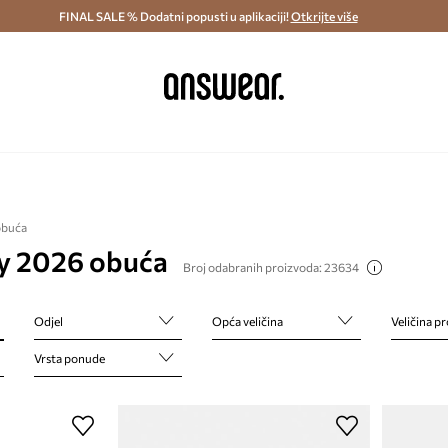
ostava i povrat (od 70€) >
FINAL SALE % Dodatni popusti u aplikaciji!
Dostava u roku 48 sati >
Otkrijte više
Štedite s 
obuća
ay 2026 obuća
Broj odabranih proizvoda: 23634
Odjel
Opća veličina
Veličina p
Vrsta ponude