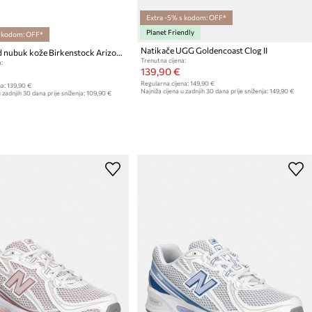
Extra -5% s kodom: OFF*
Planet Friendly
s kodom: OFF*
Natikače UGG Goldencoast Clog II
Natikače od nubuk kože Birkenstock Arizona Big Buckle
Trenutna cijena:
:
139,90 €
Regularna cijena:
149,90 €
a:
139,90 €
Najniža cijena u zadnjih 30 dana prije sniženja:
149,90 €
 zadnjih 30 dana prije sniženja:
109,90 €