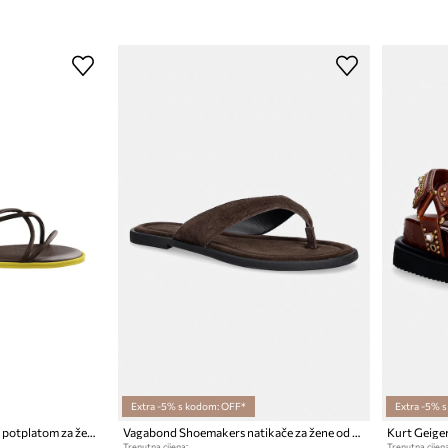
Extra -5% s kodom: OFF*
Extra -5% 
Havaianas sandale s niskim potplatom za žene UNA MANGA
Vagabond Shoemakers natikače za žene od brušene kože ZAIDA
Trenutna cijena:
Trenutna cijena