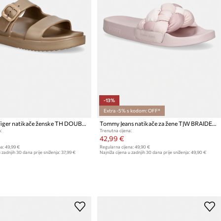
-13%
Extra -5% s kodom: OFF*
Tommy Hilfiger natikače ženske TH DOUBLE STRAP SANDAL PEARL
Tommy Jeans natikače za žene TJW BRAIDED SLIDES
:
Trenutna cijena:
42,99 €
a:
49,99 €
Regularna cijena:
49,90 €
 zadnjih 30 dana prije sniženja:
37,99 €
Najniža cijena u zadnjih 30 dana prije sniženja:
49,90 €