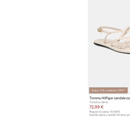
Extra -5% s kodom: OFF*
Trenutna cijena:
72,99 €
Regularna cijena:
107,99 €
Najniža cijena u zadnjih 30 dana pri