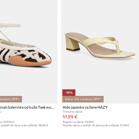
-10%
s kodom: OFF*
Extra -5% s kodom: OFF*
adidas Originals balerinke od kože Taekwondo Mei
Aldo japanke za žene HAZY
:
Trenutna cijena:
51,99 €
a:
109,90 €
Regularna cijena:
78,99 €
 zadnjih 30 dana prije sniženja:
98,90 €
Najniža cijena u zadnjih 30 dana prije sniženja:
57,99 €