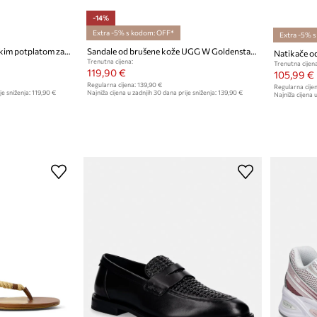
-14%
Extra -5% s kodom: OFF*
Extra -5% 
Birkenstock natikače s niskim potplatom za žene kožne Arizona Big Buckle
Sandale od brušene kože UGG W Goldenstar Gleam
Trenutna cijena:
Trenutna cijena
119,90 €
105,99 €
Regularna cijena:
139,90 €
Regularna cijen
je sniženja:
119,90 €
Najniža cijena u zadnjih 30 dana prije sniženja:
139,90 €
Najniža cijena u