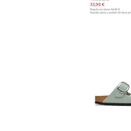
33,99 €
Regularna cijena:
44,90 €
Najniža cijena u zadnjih 30 dana pri