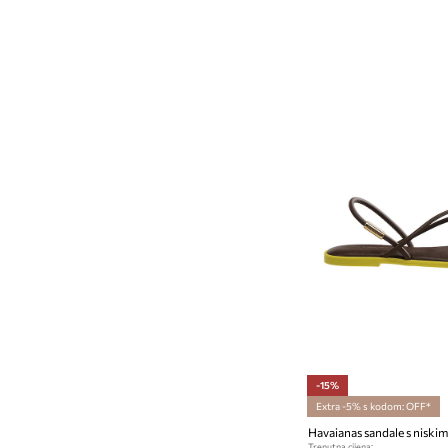
-15%
Extra -5% s kodom: OFF*
Trenutna cijena: