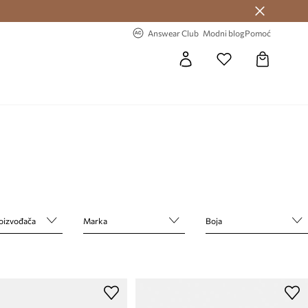
Answear Club >
-20% na prvu narudžbu >
Answear Club
Modni blog
Pomoć
roizvođača
Marka
Boja