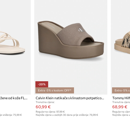
-20%
Extra -5% s kodom: OFF*
Extra -5% 
Tommy Hilfiger sandale za žene od kože FLAT STRAPPY SANDAL LTH
Calvin Klein natikače s klinastom potpeticom za žene WEDGE 70 SNDL CANV MG
Trenutna cijena:
Trenutna cijena
60,99 €
68,99 €
Regularna cijena:
97,99 €
Regularna cijen
je sniženja:
75,99 €
Najniža cijena u zadnjih 30 dana prije sniženja:
76,99 €
Najniža cijena u