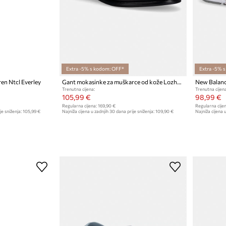
Extra -5% s kodom: OFF*
Extra -5% 
en Ntcl Everley
Gant mokasinke za muškarce od kože Lozham
New Balance
Trenutna cijena:
Trenutna cijena
105,99 €
98,99 €
Regularna cijena:
169,90 €
Regularna cijen
je sniženja:
105,99 €
Najniža cijena u zadnjih 30 dana prije sniženja:
109,90 €
Najniža cijena u