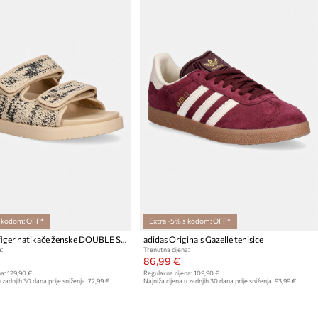
s kodom: OFF*
Extra -5% s kodom: OFF*
Tommy Hilfiger natikače ženske DOUBLE STRAP RAFFIA SANDAL
adidas Originals Gazelle tenisice
:
Trenutna cijena:
86,99 €
a:
129,90 €
Regularna cijena:
109,90 €
 zadnjih 30 dana prije sniženja:
72,99 €
Najniža cijena u zadnjih 30 dana prije sniženja:
93,99 €