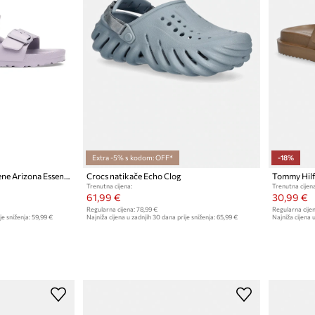
Extra -5% s kodom: OFF*
-18%
Birkenstock natikače za žene Arizona Essentials EVA
Crocs natikače Echo Clog
Trenutna cijena:
Trenutna cijena
61,99 €
30,99 €
Regularna cijena:
78,99 €
Regularna cijen
je sniženja:
59,99 €
Najniža cijena u zadnjih 30 dana prije sniženja:
65,99 €
Najniža cijena u