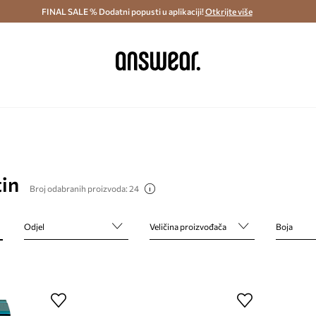
ostava i povrat (od 70€) >
FINAL SALE % Dodatni popusti u aplikaciji!
Dostava u roku 48 sati >
Otkrijte više
Štedite s 
in
Broj odabranih proizvoda: 24
Odjel
Veličina proizvođača
Boja