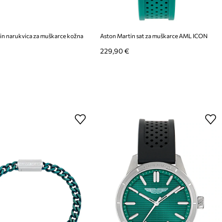
in narukvica za muškarce kožna
Aston Martin sat za muškarce AML ICON
229,90 €