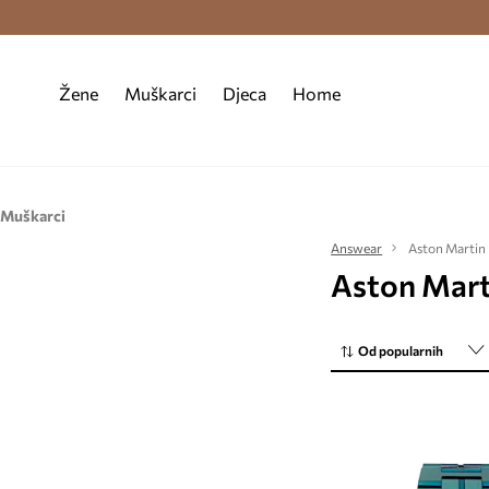
Premium Fashion Benefits >
Besplatna d
Žene
Muškarci
Djeca
Home
Muškarci
Dodaci
Answear
Aston Martin
Aston Mart
Nakit
Satovi
Od popularnih