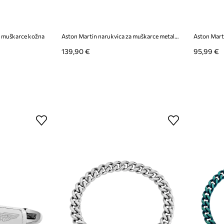
a muškarce kožna
Aston Martin narukvica za muškarce metalna
Aston Mart
139,90 €
95,99 €