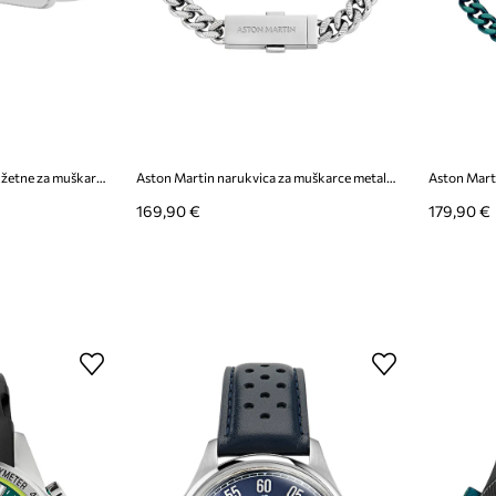
Aston Martin ukrasne manžetne za muškarce od nehrđajućeg čelika
Aston Martin narukvica za muškarce metalna
Aston Marti
169,90 €
179,90 €