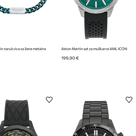
n narukvica za žene metalna
Aston Martin sat za muškarce AML ICON
199,90 €