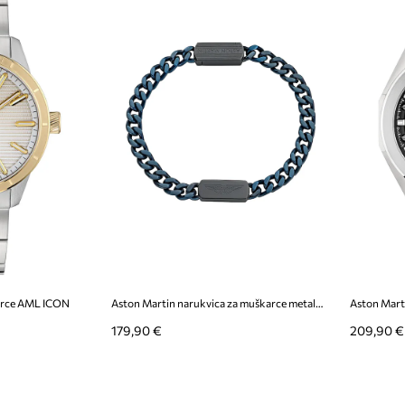
karce AML ICON
Aston Martin narukvica za muškarce metalna
Aston Mart
179,90 €
209,90 €