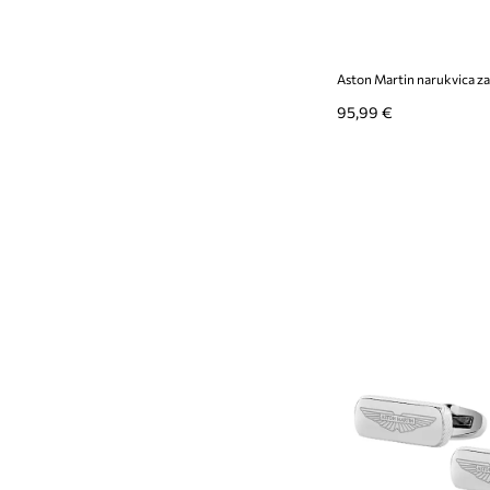
Aston Martin narukvica z
95,99 €