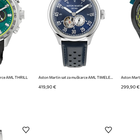
karce AML THRILL
Aston Martin sat za muškarce AML TIMELESS
Aston Mart
419,90 €
299,90 €