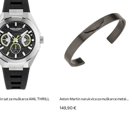
in sat za muškarce AML THRILL
Aston Martin narukvica za muškarce metalna
149,90 €