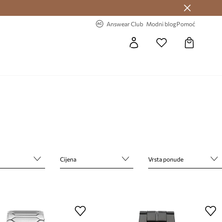
Answear Club >
-20% na prvu narudžbu >
Answear Club
Modni blog
Pomoć
Cijena
Vrsta ponude