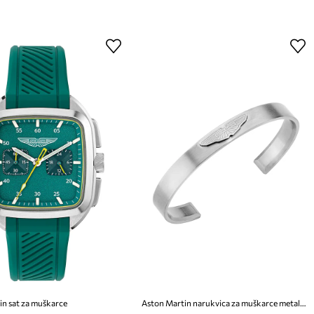
in sat za muškarce
Aston Martin narukvica za muškarce metalna