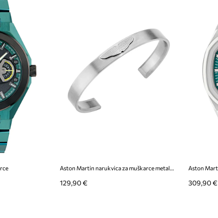
arce
Aston Martin narukvica za muškarce metalna
Aston Mart
129,90 €
309,90 €