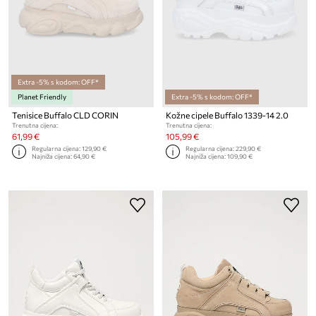
Extra -5% s kodom: OFF*
Planet Friendly
Extra -5% s kodom: OFF*
Tenisice Buffalo CLD CORIN
Kožne cipele Buffalo 1339-14 2.0
Trenutna cijena:
Trenutna cijena:
61,99 €
105,99 €
Regularna cijena:
129,90 €
Regularna cijena:
229,90 €
Najniža cijena:
64,90 €
Najniža cijena:
109,90 €