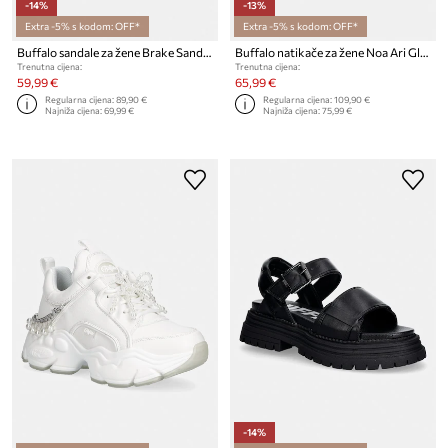
-14%
-13%
Extra -5% s kodom: OFF*
Extra -5% s kodom: OFF*
Buffalo sandale za žene Brake Sandal
Buffalo natikače za žene Noa Ari Glam
Trenutna cijena:
Trenutna cijena:
59,99 €
65,99 €
Regularna cijena:
89,90 €
Regularna cijena:
109,90 €
Najniža cijena:
69,99 €
Najniža cijena:
75,99 €
-14%