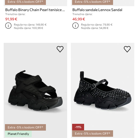
Extra -5% s kodom: OFF*
Extra -5% s kodom: OFF*
Buffalo Binary Chain Pearl tenisice za žene
Buffalo sandale Lennox Sandal
Trenutna cijena:
Trenutna cijena:
91,99 €
46,99 €
Regularna cijena:
149,90 €
Regularna cijena:
79,90 €
Najniža cijena:
100,99 €
Najniža cijena:
54,99 €
-11%
Extra -5% s kodom: OFF*
Extra -5% s kodom: OFF*
Planet Friendly