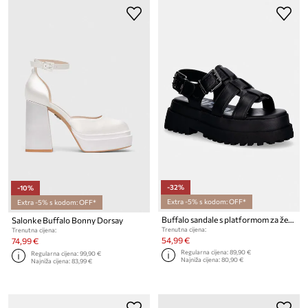
-32%
-10%
Extra -5% s kodom: OFF*
Extra -5% s kodom: OFF*
Buffalo sandale s platformom za žene Pluto Fisher
Salonke Buffalo Bonny Dorsay
Trenutna cijena:
Trenutna cijena:
54,99 €
74,99 €
Regularna cijena:
89,90 €
Regularna cijena:
99,90 €
Najniža cijena:
80,90 €
Najniža cijena:
83,99 €