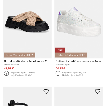
-15%
Extra -5% s kodom: OFF*
Extra -5% s kodom: OFF*
Buffalo natikače za žene Lennox Cross
Buffalo Paired Glam tenisice za žene
Trenutna cijena:
Trenutna cijena:
49,99 €
54,99 €
Regularna cijena:
75,90 €
Regularna cijena:
89,90 €
Najniža cijena:
52,99 €
Najniža cijena:
64,99 €