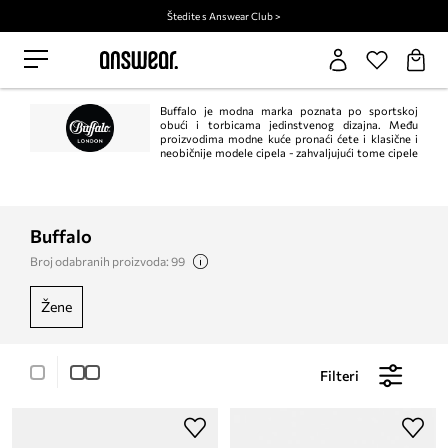
Štedite s Answear Club >
Buffalo je modna marka poznata po sportskoj
obući i torbicama jedinstvenog dizajna. Među
proizvodima modne kuće pronaći ćete i klasične i
neobičnije modele cipela - zahvaljujući tome cipele
možete uskladiti sa svojim stilom i prigodom!
Buffalo
Broj odabranih proizvoda: 99
žene
Filteri