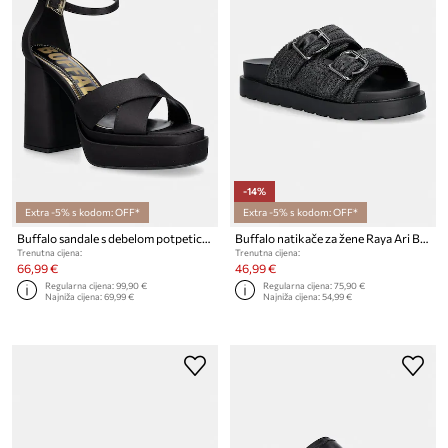
-14%
Extra -5% s kodom: OFF*
Extra -5% s kodom: OFF*
Buffalo sandale s debelom potpeticom May Cross
Buffalo natikače za žene Raya Ari Bo
Trenutna cijena:
Trenutna cijena:
66,99 €
46,99 €
Regularna cijena:
99,90 €
Regularna cijena:
75,90 €
Najniža cijena:
69,99 €
Najniža cijena:
54,99 €