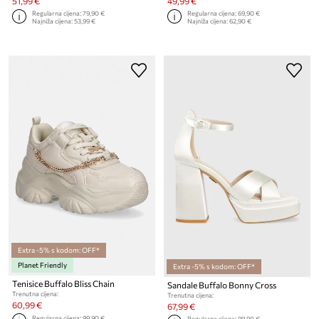
51,99 €
49,99 €
Regularna cijena:
79,90 €
Regularna cijena:
69,90 €
Najniža cijena:
53,99 €
Najniža cijena:
62,90 €
Extra -5% s kodom: OFF*
Planet Friendly
Extra -5% s kodom: OFF*
Tenisice Buffalo Bliss Chain
Sandale Buffalo Bonny Cross
Trenutna cijena:
Trenutna cijena:
60,99 €
67,99 €
Regularna cijena:
99,90 €
Regularna cijena:
99,90 €