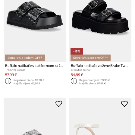
-19%
Extra -5% s kodom: OFF*
Extra -5% s kodom: OFF*
Buffalo natikače s platformom za žene Jane Ari Riv
Buffalo natikače za žene Brake Two Strap
Trenutna cijena:
Trenutna cijena:
57,99 €
54,99 €
Regularna cijena:
89,90 €
Regularna cijena:
89,90 €
Najniža cijena:
62,99 €
Najniža cijena:
67,99 €