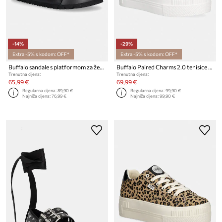
-14%
-29%
Extra -5% s kodom: OFF*
Extra -5% s kodom: OFF*
Buffalo sandale s platformom za žene Jane Athena Buckle
Buffalo Paired Charms 2.0 tenisice za žene
Trenutna cijena:
Trenutna cijena:
65,99 €
69,99 €
Regularna cijena:
89,90 €
Regularna cijena:
99,90 €
Najniža cijena:
76,99 €
Najniža cijena:
99,90 €