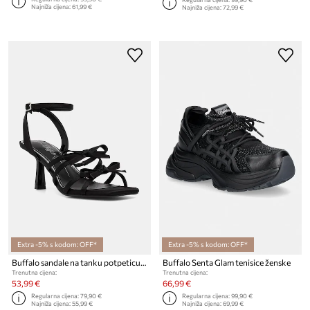
Najniža cijena:
61,99 €
Najniža cijena:
72,99 €
Extra -5% s kodom: OFF*
Extra -5% s kodom: OFF*
Buffalo sandale na tanku potpeticu Kaida Bow
Buffalo Senta Glam tenisice ženske
Trenutna cijena:
Trenutna cijena:
53,99 €
66,99 €
Regularna cijena:
79,90 €
Regularna cijena:
99,90 €
Najniža cijena:
55,99 €
Najniža cijena:
69,99 €