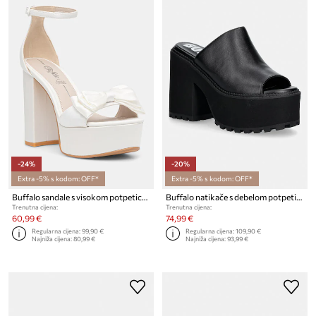
-24%
-20%
Extra -5% s kodom: OFF*
Extra -5% s kodom: OFF*
Buffalo sandale s visokom potpeticom Kya Bow Tb
Buffalo natikače s debelom potpeticom za žene Killah Mule
Trenutna cijena:
Trenutna cijena:
60,99 €
74,99 €
Regularna cijena:
99,90 €
Regularna cijena:
109,90 €
Najniža cijena:
80,99 €
Najniža cijena:
93,99 €