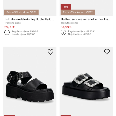
-11%
Extra -5% s kodom: OFF*
Extra -5% s kodom: OFF*
Buffalo sandale Ashley Butterfly Glam
Buffalo sandale za žene Lennox Fisher
Trenutna cijena:
Trenutna cijena:
69,99 €
54,99 €
Regularna cijena:
99,90 €
Regularna cijena:
89,90 €
Najniža cijena:
76,99 €
Najniža cijena:
61,99 €