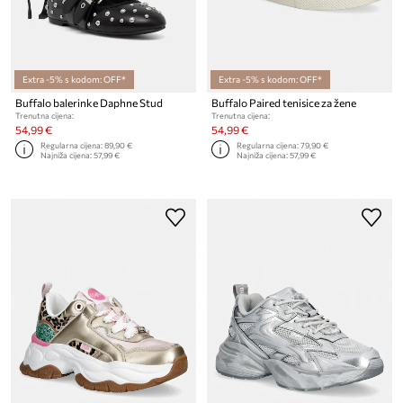
Extra -5% s kodom: OFF*
Extra -5% s kodom: OFF*
Buffalo balerinke Daphne Stud
Buffalo Paired tenisice za žene
Trenutna cijena:
Trenutna cijena:
54,99 €
54,99 €
Regularna cijena:
89,90 €
Regularna cijena:
79,90 €
Najniža cijena:
57,99 €
Najniža cijena:
57,99 €