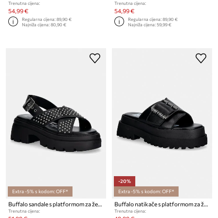
Trenutna cijena:
Trenutna cijena:
54,99 €
54,99 €
Regularna cijena:
89,90 €
Regularna cijena:
89,90 €
Najniža cijena:
80,90 €
Najniža cijena:
59,99 €
-20%
Extra -5% s kodom: OFF*
Extra -5% s kodom: OFF*
Buffalo sandale s platformom za žene Vega Cross
Buffalo natikače s platformom za žene Pluto Slide Buckle
Trenutna cijena:
Trenutna cijena: