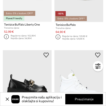
Extra -5% s kodom: OFF*
-50%
Planet Friendly
Extra -5% s kodom: OFF*
Tenisice Buffalo Liberty One
Tenisice Buffalo
Trenutna cijena:
Trenutna cijena:
52,99 €
64,90 €
Regularna cijena:
102,99 €
Regularna cijena:
129,90 €
Najniža cijena:
54,99 €
Najniža cijena:
129,90 €
Preuzmite našu aplikaciju i
Preuzimanje
olakšajte si kupovinu!