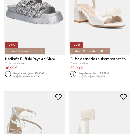
-24%
-20%
Extra -5% s kodom: OFF*
Extra -5% s kodom: OFF*
Natikače Buffalo Raya Ari Glam
Buffalo sandale s niskom potpeticom Lucy Rose
Trenutna cijena:
Trenutna cijena:
46,99 €
60,99 €
Regularna cijena:
75,90 €
Regularna cijena:
99,90 €
Najniža cijena:
61,99 €
Najniža cijena:
76,99 €