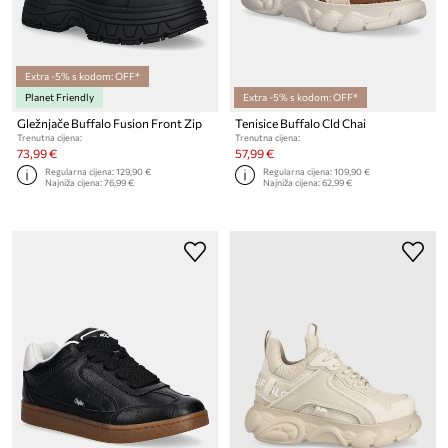
Extra -5% s kodom: OFF*
Planet Friendly
Extra -5% s kodom: OFF*
Gležnjače Buffalo Fusion Front Zip
Tenisice Buffalo Cld Chai
Trenutna cijena:
Trenutna cijena:
73,99 €
57,99 €
Regularna cijena:
129,90 €
Regularna cijena:
109,90 €
Najniža cijena:
76,99 €
Najniža cijena:
62,99 €