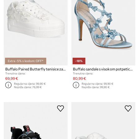
Extra -5% s kodom: OFF*
-18%
Buffalo Paired Butterfly tenisice za žene
Buffalo sandale s visokom potpeticom Miranda Lb
Trenutna cijena:
Trenutna cijena:
69,99 €
80,99 €
Regularna cijena:
99,90 €
Regularna cijena:
99,90 €
Najniža cijena:
76,99 €
Najniža cijena:
99,90 €