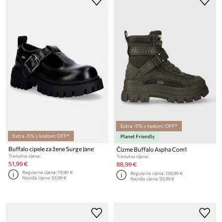
Extra -5% s kodom: OFF*
Extra -5% s kodom: OFF*
Planet Friendly
Buffalo cipele za žene Surge Jane
Čizme Buffalo Aspha Com1
Trenutna cijena:
Trenutna cijena:
51,99 €
88,99 €
Regularna cijena:
79,90 €
Regularna cijena:
139,90 €
Najniža cijena:
53,99 €
Najniža cijena:
93,99 €