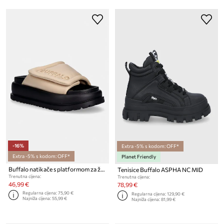
-16%
Extra -5% s kodom: OFF*
Extra -5% s kodom: OFF*
Planet Friendly
Buffalo natikače s platformom za žene Palma Velcro
Tenisice Buffalo ASPHA NC MID
Trenutna cijena:
Trenutna cijena:
46,99 €
78,99 €
Regularna cijena:
75,90 €
Regularna cijena:
129,90 €
Najniža cijena:
55,99 €
Najniža cijena:
81,99 €