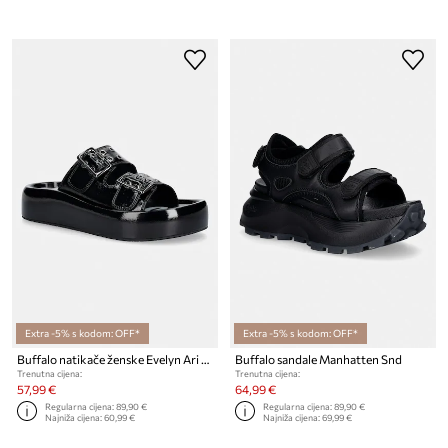
Extra -5% s kodom: OFF*
Extra -5% s kodom: OFF*
Buffalo natikače ženske Evelyn Ari Riv
Buffalo sandale Manhatten Snd
Trenutna cijena:
Trenutna cijena:
57,99 €
64,99 €
Regularna cijena:
89,90 €
Regularna cijena:
89,90 €
Najniža cijena:
60,99 €
Najniža cijena:
69,99 €