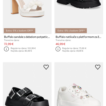
Extra -5% s kodom: OFF*
Extra -5% s kodom: OFF*
Buffalo sandale s debelom potpeticom Devine Rose
Buffalo natikače s platformom za žene Lennox Cross
Trenutna cijena:
Trenutna cijena:
72,99 €
46,99 €
Regularna cijena:
102,99 €
Regularna cijena:
75,90 €
Najniža cijena:
80,99 €
Najniža cijena:
49,99 €