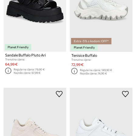
Extra -5% s kodom: OFF*
Planet Friendly
Planet Friendly
Sandale Buffalo Pluto Ari
Tenisice Buffalo
Trenutna cijena:
Trenutna cijena:
64,99 €
72,99 €
Regularna cijena:
79,90 €
Regularna cijena:
149,90 €
Najniža cijena:
67,99 €
Najniža cijena:
74,90 €