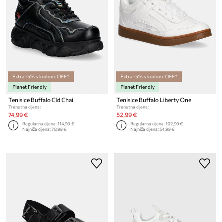
Extra -5% s kodom: OFF*
Extra -5% s kodom: OFF*
Planet Friendly
Planet Friendly
Tenisice Buffalo Cld Chai
Tenisice Buffalo Liberty One
Trenutna cijena:
Trenutna cijena:
74,99 €
52,99 €
Regularna cijena:
114,90 €
Regularna cijena:
102,99 €
Najniža cijena:
78,99 €
Najniža cijena:
54,99 €