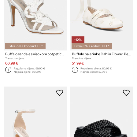
-10%
Extra -5% s kodom: OFF*
Extra -5% s kodom: OFF*
Buffalo sandale s visokom potpeticom Yana Butterfly
Buffalo balerinke Dahlia Flower Pearl
Trenutna cijena:
Trenutna cijena:
60,99 €
51,99 €
Regularna cijena:
99,90 €
Regularna cijena:
80,99 €
Najniža cijena:
66,99 €
Najniža cijena:
57,99 €