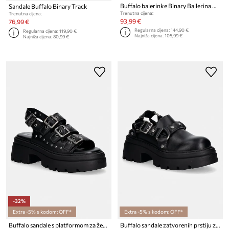
Buffalo balerinke Binary Ballerina Glam
Sandale Buffalo Binary Track
Trenutna cijena:
Trenutna cijena:
93,99 €
76,99 €
Regularna cijena:
144,90 €
Regularna cijena:
119,90 €
Najniža cijena:
105,99 €
Najniža cijena:
80,99 €
-32%
Extra -5% s kodom: OFF*
Extra -5% s kodom: OFF*
Buffalo sandale s platformom za žene Vega Athena Buckle
Buffalo sandale zatvorenih prstiju za žene Vega Clog Buckle