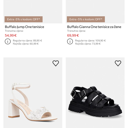
Extra -5% s kodom: OFF*
Extra -5% s kodom: OFF*
Buffalo Jump One tenisice
Buffalo Gianna One tenisice za žene
Trenutna cijena:
Trenutna cijena:
54,99 €
69,99 €
Regularna cijena:
89,90 €
Regularna cijena:
109,90 €
Najniža cijena:
60,99 €
Najniža cijena:
73,99 €