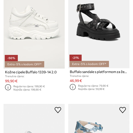
-21%
-50%
Extra -5% s kodom: OFF*
Extra -5% s kodom: OFF*
Buffalo sandale s platformom za žene Vega Mss Riv
Kožne cipele Buffalo 1339-14 2.0
Trenutna cijena:
Trenutna cijena:
46,99 €
99,90 €
Regularna cijena:
79,90 €
Regularna cijena:
199,90 €
Najniža cijena:
59,99 €
Najniža cijena:
199,90 €