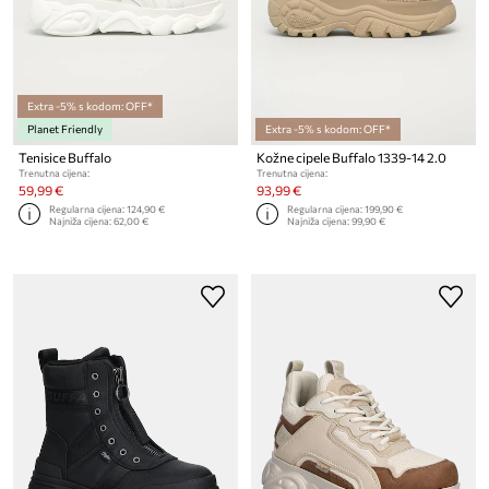
Extra -5% s kodom: OFF*
Planet Friendly
Extra -5% s kodom: OFF*
Tenisice Buffalo
Kožne cipele Buffalo 1339-14 2.0
Trenutna cijena:
Trenutna cijena:
59,99 €
93,99 €
Regularna cijena:
124,90 €
Regularna cijena:
199,90 €
Najniža cijena:
62,00 €
Najniža cijena:
99,90 €