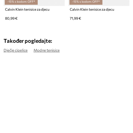
-15% s kodom: OFF*
-15% s kodom: OFF*
Calvin Klein tenisice za djecu
Calvin Klein tenisice za djecu
80,99 €
71,99 €
Također pogledajte:
Dječje cipelice
Modne tenisice