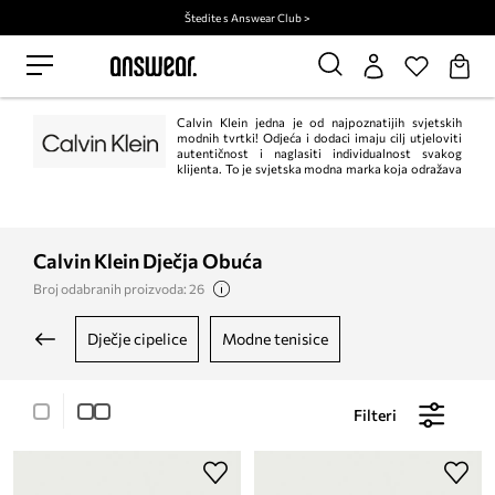
Štedite s Answear Club >
Calvin Klein jedna je od najpoznatijih svjetskih
modnih tvrtki! Odjeća i dodaci imaju cilj utjeloviti
autentičnost i naglasiti individualnost svakog
klijenta. To je svjetska modna marka koja odražava
odvažne, moderne poglede na svijet i zavodljivu, često minimalističku
estetiku.
Calvin Klein Dječja Obuća
Broj odabranih proizvoda: 26
dječje cipelice
modne tenisice
Filteri