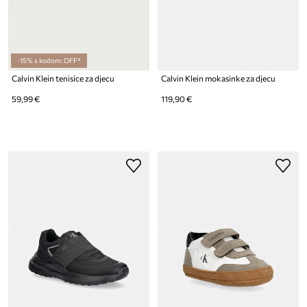
-15% s kodom: OFF*
Calvin Klein tenisice za djecu
Calvin Klein mokasinke za djecu
59,99 €
119,90 €