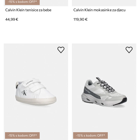
-15% s kodom: OFF*
Calvin Klein tenisice za bebe
Calvin Klein mokasinke za djecu
44,99 €
119,90 €
-15% s kodom: OFF*
-15% s kodom: OFF*