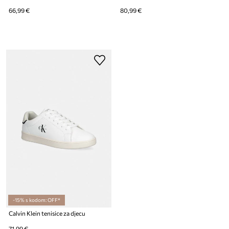
66,99 €
80,99 €
-15% s kodom: OFF*
Calvin Klein tenisice za djecu
71,99 €