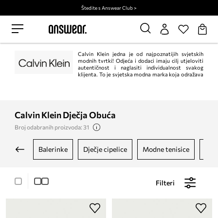
Štedite s Answear Club >
Calvin Klein jedna je od najpoznatijih svjetskih
modnih tvrtki! Odjeća i dodaci imaju cilj utjeloviti
autentičnost i naglasiti individualnost svakog
klijenta. To je svjetska modna marka koja odražava
odvažne, moderne poglede na svijet i zavodljivu, često minimalističku
estetiku.
Calvin Klein Dječja Obuća
Broj odabranih proizvoda: 31
balerinke
dječje cipelice
modne tenisice
po
Filteri