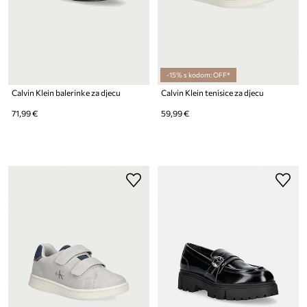
-15% s kodom: OFF*
Calvin Klein balerinke za djecu
Calvin Klein tenisice za djecu
71,99 €
59,99 €