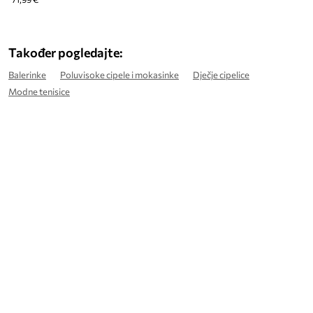
Također pogledajte:
Balerinke
Poluvisoke cipele i mokasinke
Dječje cipelice
Modne tenisice