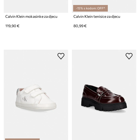
-15% s kodom: OFF*
Calvin Klein mokasinke za djecu
Calvin Klein tenisice za djecu
119,90 €
80,99 €