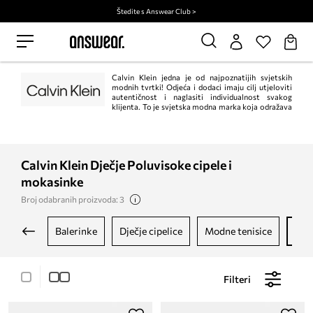
Štedite s Answear Club >
Calvin Klein jedna je od najpoznatijih svjetskih
modnih tvrtki! Odjeća i dodaci imaju cilj utjeloviti
autentičnost i naglasiti individualnost svakog
klijenta. To je svjetska modna marka koja odražava
odvažne, moderne poglede na svijet i zavodljivu, često minimalističku
estetiku.
Calvin Klein Dječje Poluvisoke cipele i
mokasinke
Broj odabranih proizvoda: 3
balerinke
dječje cipelice
modne tenisice
po
Filteri