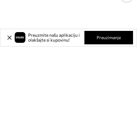
Preuzmite našu aplikaciju i
Preuzimanje
olakšajte si kupovinu!
Prijavite se na naš newsletter i
ostvarite
-20%
** na svoju prvu
kupnju.