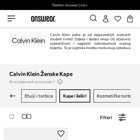
Štedite s Answear Club >
Calvin Klein jedna je od najpoznatijih svjetskih
modnih tvrtki! Odjeća i dodaci imaju cilj utjeloviti
autentičnost i naglasiti individualnost svakog
klijenta. To je svjetska modna marka koja odražava
odvažne, moderne poglede na svijet i zavodljivu, često minimalističku
estetiku.
Calvin Klein Ženske Kape
Broj odabranih proizvoda: 1
etuiji i torbice
kape i šeširi
kozmetičke torbice
Filteri