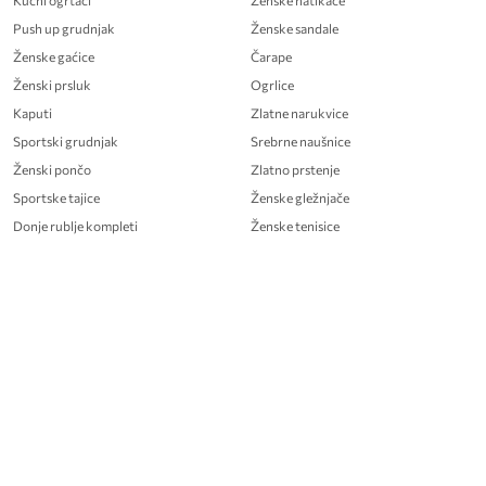
Kućni ogrtači
Ženske natikače
Push up grudnjak
Ženske sandale
Ženske gaćice
Čarape
Ženski prsluk
Ogrlice
Kaputi
Zlatne narukvice
Sportski grudnjak
Srebrne naušnice
Ženski pončo
Zlatno prstenje
Sportske tajice
Ženske gležnjače
Donje rublje kompleti
Ženske tenisice