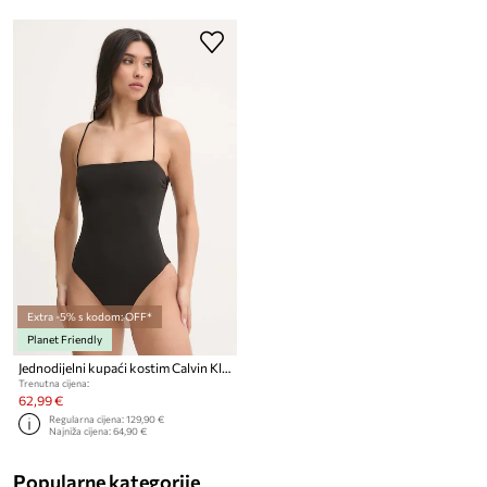
Extra -5% s kodom: OFF*
Planet Friendly
Jednodijelni kupaći kostim Calvin Klein
Trenutna cijena:
62,99 €
Regularna cijena:
129,90 €
Najniža cijena:
64,90 €
Popularne kategorije