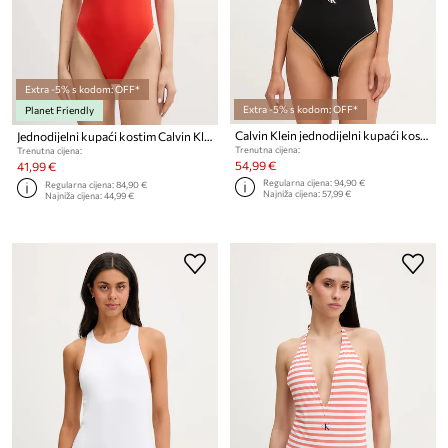
Extra -5% s kodom: OFF*
Extra -5% s kodom: OFF*
Planet Friendly
Calvin Klein jednodijelni kupaći kostim za žene
Jednodijelni kupaći kostim Calvin Klein
Trenutna cijena:
Trenutna cijena:
54,99 €
41,99 €
Regularna cijena:
94,90 €
Regularna cijena:
84,90 €
Najniža cijena:
57,99 €
Najniža cijena:
44,99 €