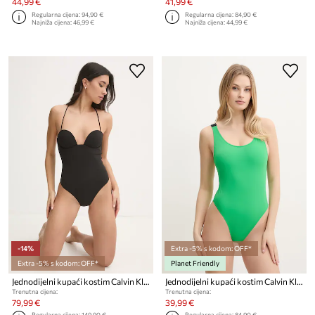
44,99 €
41,99 €
Regularna cijena:
94,90 €
Regularna cijena:
84,90 €
Najniža cijena:
46,99 €
Najniža cijena:
44,99 €
-14%
Extra -5% s kodom: OFF*
Extra -5% s kodom: OFF*
Planet Friendly
Jednodijelni kupaći kostim Calvin Klein
Jednodijelni kupaći kostim Calvin Klein
Trenutna cijena:
Trenutna cijena:
79,99 €
39,99 €
Regularna cijena:
149,90 €
Regularna cijena:
84,90 €