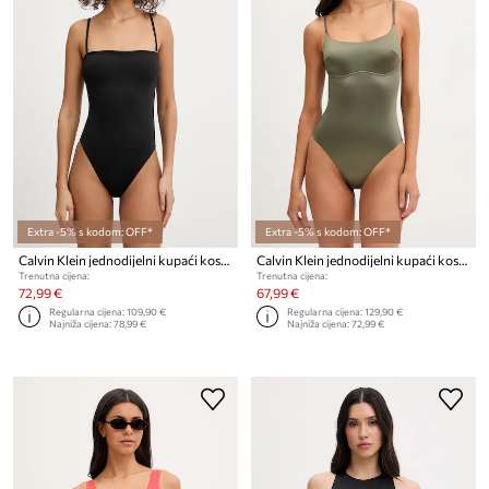
Extra -5% s kodom: OFF*
Extra -5% s kodom: OFF*
Calvin Klein jednodijelni kupaći kostim za žene
Calvin Klein jednodijelni kupaći kostim ženski
Trenutna cijena:
Trenutna cijena:
72,99 €
67,99 €
Regularna cijena:
109,90 €
Regularna cijena:
129,90 €
Najniža cijena:
78,99 €
Najniža cijena:
72,99 €