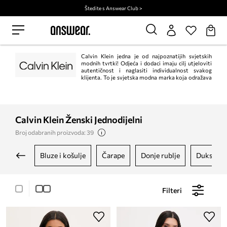
Štedite s Answear Club >
Calvin Klein jedna je od najpoznatijih svjetskih
modnih tvrtki! Odjeća i dodaci imaju cilj utjeloviti
autentičnost i naglasiti individualnost svakog
klijenta. To je svjetska modna marka koja odražava
odvažne, moderne poglede na svijet i zavodljivu, često minimalističku
estetiku.
Calvin Klein Ženski Jednodijelni
Broj odabranih proizvoda: 39
bluze i košulje
čarape
donje rublje
dukseric
Filteri