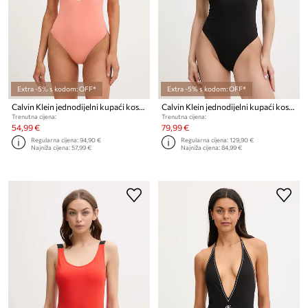
Extra -5% s kodom: OFF*
Extra -5% s kodom: OFF*
Calvin Klein jednodijelni kupaći kostim za žene
Calvin Klein jednodijelni kupaći kostim za žene
Trenutna cijena:
Trenutna cijena:
54,99 €
79,99 €
Regularna cijena:
94,90 €
Regularna cijena:
129,90 €
Najniža cijena:
57,99 €
Najniža cijena:
84,99 €