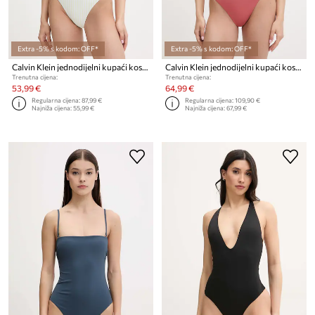
Extra -5% s kodom: OFF*
Extra -5% s kodom: OFF*
Calvin Klein jednodijelni kupaći kostim za žene
Calvin Klein jednodijelni kupaći kostim za žene
Trenutna cijena:
Trenutna cijena:
53,99 €
64,99 €
Regularna cijena:
87,99 €
Regularna cijena:
109,90 €
Najniža cijena:
55,99 €
Najniža cijena:
67,99 €