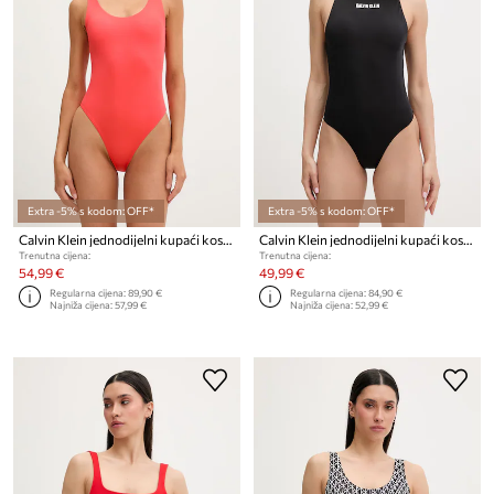
Extra -5% s kodom: OFF*
Extra -5% s kodom: OFF*
Calvin Klein jednodijelni kupaći kostim za žene
Calvin Klein jednodijelni kupaći kostim za žene
Trenutna cijena:
Trenutna cijena:
54,99 €
49,99 €
Regularna cijena:
89,90 €
Regularna cijena:
84,90 €
Najniža cijena:
57,99 €
Najniža cijena:
52,99 €