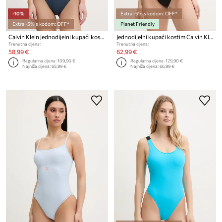
-10%
Extra -5% s kodom: OFF*
Extra -5% s kodom: OFF*
Planet Friendly
Calvin Klein jednodijelni kupaći kostim za žene
Jednodijelni kupaći kostim Calvin Klein
Trenutna cijena:
Trenutna cijena:
58,99 €
62,99 €
Regularna cijena:
109,90 €
Regularna cijena:
129,90 €
Najniža cijena:
65,99 €
Najniža cijena:
66,99 €