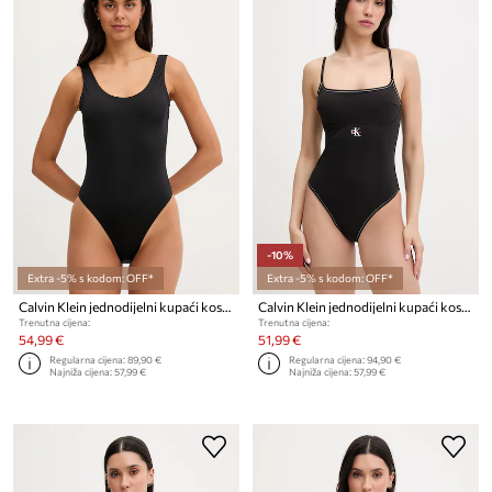
-10%
Extra -5% s kodom: OFF*
Extra -5% s kodom: OFF*
Calvin Klein jednodijelni kupaći kostim za žene
Calvin Klein jednodijelni kupaći kostim za žene
Trenutna cijena:
Trenutna cijena:
54,99 €
51,99 €
Regularna cijena:
89,90 €
Regularna cijena:
94,90 €
Najniža cijena:
57,99 €
Najniža cijena:
57,99 €