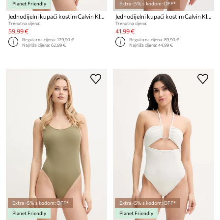
Planet Friendly
Extra -5% s kodom: OFF*
Jednodijelni kupaći kostim Calvin Klein
Jednodijelni kupaći kostim Calvin Klein
Trenutna cijena:
Trenutna cijena:
59,99 €
41,99 €
Regularna cijena:
129,90 €
Regularna cijena:
89,90 €
Najniža cijena:
62,99 €
Najniža cijena:
44,99 €
Extra -5% s kodom: OFF*
Extra -5% s kodom: OFF*
Planet Friendly
Planet Friendly