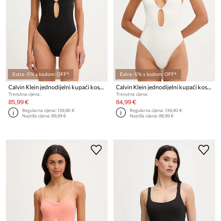
Extra -5% s kodom: OFF*
Extra -5% s kodom: OFF*
Calvin Klein jednodijelni kupaći kostim ženski
Calvin Klein jednodijelni kupaći kostim za žene
Trenutna cijena:
Trenutna cijena:
85,99 €
84,99 €
Regularna cijena:
139,90 €
Regularna cijena:
139,90 €
Najniža cijena:
89,99 €
Najniža cijena:
88,99 €