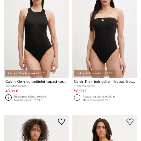
Extra -5% s kodom: OFF*
Extra -5% s kodom: OFF*
Calvin Klein jednodijelni kupaći kostim za žene
Calvin Klein jednodijelni kupaći kostim za žene
Trenutna cijena:
Trenutna cijena:
49,99 €
58,99 €
Regularna cijena:
89,90 €
Regularna cijena:
94,90 €
Najniža cijena:
52,99 €
Najniža cijena:
61,99 €