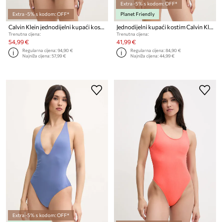
Extra -5% s kodom: OFF*
Extra -5% s kodom: OFF*
Planet Friendly
Calvin Klein jednodijelni kupaći kostim za žene
Jednodijelni kupaći kostim Calvin Klein
Trenutna cijena:
Trenutna cijena:
54,99 €
41,99 €
Regularna cijena:
94,90 €
Regularna cijena:
84,90 €
Najniža cijena:
57,99 €
Najniža cijena:
44,99 €
Extra -5% s kodom: OFF*