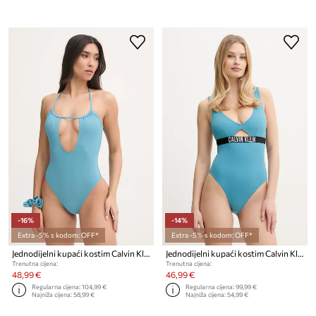
-16%
-14%
Extra -5% s kodom: OFF*
Extra -5% s kodom: OFF*
Jednodijelni kupaći kostim Calvin Klein
Jednodijelni kupaći kostim Calvin Klein
Trenutna cijena:
Trenutna cijena:
48,99 €
46,99 €
Regularna cijena:
104,99 €
Regularna cijena:
99,99 €
Najniža cijena:
58,99 €
Najniža cijena:
54,99 €