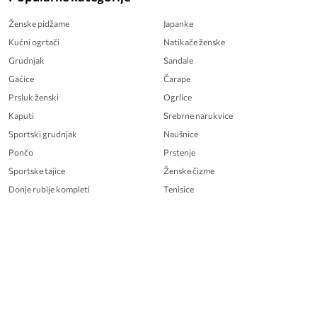
Ženske pidžame
Japanke
Kućni ogrtači
Natikače ženske
Grudnjak
Sandale
Gaćice
Čarape
Prsluk ženski
Ogrlice
Kaputi
Srebrne narukvice
Sportski grudnjak
Naušnice
Pončo
Prstenje
Sportske tajice
Ženske čizme
Donje rublje kompleti
Tenisice