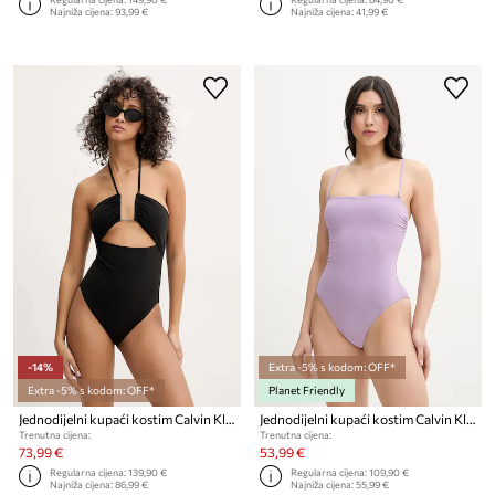
Najniža cijena:
93,99 €
Najniža cijena:
41,99 €
-14%
Extra -5% s kodom: OFF*
Extra -5% s kodom: OFF*
Planet Friendly
Jednodijelni kupaći kostim Calvin Klein
Jednodijelni kupaći kostim Calvin Klein
Trenutna cijena:
Trenutna cijena:
73,99 €
53,99 €
Regularna cijena:
139,90 €
Regularna cijena:
109,90 €
Najniža cijena:
86,99 €
Najniža cijena:
55,99 €