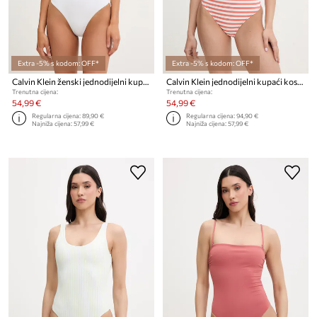
Extra -5% s kodom: OFF*
Extra -5% s kodom: OFF*
Calvin Klein ženski jednodijelni kupaći kostim
Calvin Klein jednodijelni kupaći kostim za žene
Trenutna cijena:
Trenutna cijena:
54,99 €
54,99 €
Regularna cijena:
89,90 €
Regularna cijena:
94,90 €
Najniža cijena:
57,99 €
Najniža cijena:
57,99 €