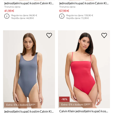
Jednodijelni kupaći kostim Calvin Klein
Jednodijelni kupaći kostim Calvin Klein
Trenutna cijena:
Trenutna cijena:
41,99 €
67,99 €
Regularna cijena:
84,90 €
Regularna cijena:
139,90 €
Najniža cijena:
44,99 €
Najniža cijena:
72,99 €
-10%
Extra -5% s kodom: OFF*
Extra -5% s kodom: OFF*
Calvin Klein jednodijelni kupaći kostim ženski
Jednodijelni kupaći kostim Calvin Klein