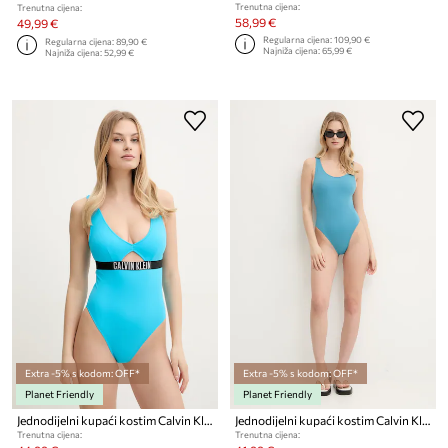
Trenutna cijena:
Trenutna cijena:
58,99 €
49,99 €
Regularna cijena:
109,90 €
Regularna cijena:
89,90 €
Najniža cijena:
65,99 €
Najniža cijena:
52,99 €
Extra -5% s kodom: OFF*
Extra -5% s kodom: OFF*
Planet Friendly
Planet Friendly
Jednodijelni kupaći kostim Calvin Klein
Jednodijelni kupaći kostim Calvin Klein
Trenutna cijena:
Trenutna cijena: