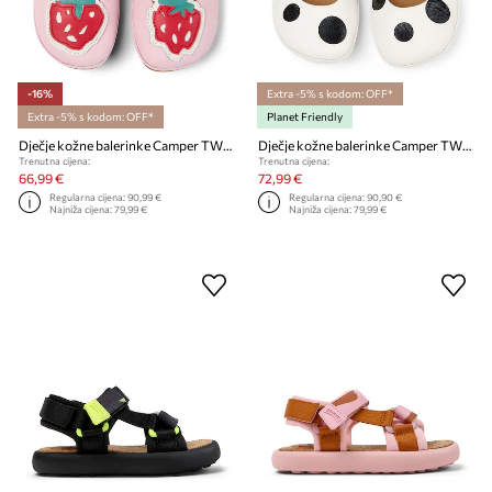
-16%
Extra -5% s kodom: OFF*
Extra -5% s kodom: OFF*
Planet Friendly
Dječje kožne balerinke Camper TWS Kids
Dječje kožne balerinke Camper TWS Kids
Trenutna cijena:
Trenutna cijena:
66,99 €
72,99 €
Regularna cijena:
90,99 €
Regularna cijena:
90,90 €
Najniža cijena:
79,99 €
Najniža cijena:
79,99 €