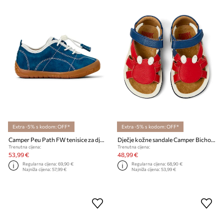
Extra -5% s kodom: OFF*
Extra -5% s kodom: OFF*
Camper Peu Path FW tenisice za djecu od kože
Dječje kožne sandale Camper Bicho Kids TWS FW
Trenutna cijena:
Trenutna cijena:
53,99 €
48,99 €
Regularna cijena:
69,90 €
Regularna cijena:
68,90 €
Najniža cijena:
57,99 €
Najniža cijena:
53,99 €