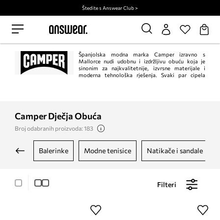
Štedite s Answear Club >
Španjolska modna marka Camper izravno s
Mallorce nudi udobnu i izdržljivu obuću koja je
sinonim za najkvalitetnije, izvrsne materijale i
moderna tehnološka rješenja. Svaki par cipela
potpisan logom mode marke Camper proturječnost je banalnosti i dosadne
očiglednosti. Modele odlikuju jedinstveni dizajn i zanimljive boje.
Camper Dječja Obuća
Broj odabranih proizvoda: 183
balerinke
modne tenisice
natikače i sandale
Filteri