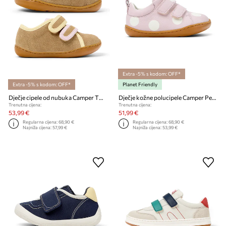
Extra -5% s kodom: OFF*
Extra -5% s kodom: OFF*
Planet Friendly
Dječje cipele od nubuka Camper TWS FW
Dječje kožne polucipele Camper Peu Cami TWS FW
Trenutna cijena:
Trenutna cijena:
53,99 €
51,99 €
Regularna cijena:
68,90 €
Regularna cijena:
68,90 €
Najniža cijena:
57,99 €
Najniža cijena:
53,99 €