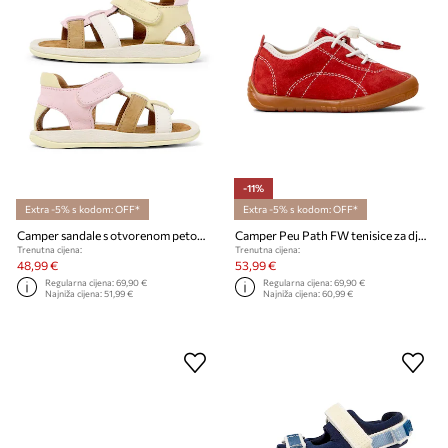
-11%
Extra -5% s kodom: OFF*
Extra -5% s kodom: OFF*
Camper sandale s otvorenom petom za djecu od kože TWS FW
Camper Peu Path FW tenisice za djecu od kože
Trenutna cijena:
Trenutna cijena:
48,99 €
53,99 €
Regularna cijena:
69,90 €
Regularna cijena:
69,90 €
Najniža cijena:
51,99 €
Najniža cijena:
60,99 €