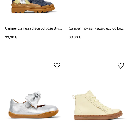
Camper čizme za djecu od kože Brutus TWS Kids by Moomin
Camper mokasinke za djecu od kože Peu Cami Kids
99,90 €
89,90 €