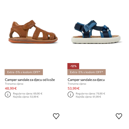
-12%
Extra -5% s kodom: OFF*
Extra -5% s kodom: OFF*
Camper sandale za djecu od kože
Camper sandale za djecu
Trenutna cijena:
Trenutna cijena:
48,99 €
53,99 €
Regularna cijena:
69,90 €
Regularna cijena:
79,90 €
Najniža cijena:
53,99 €
Najniža cijena:
61,99 €