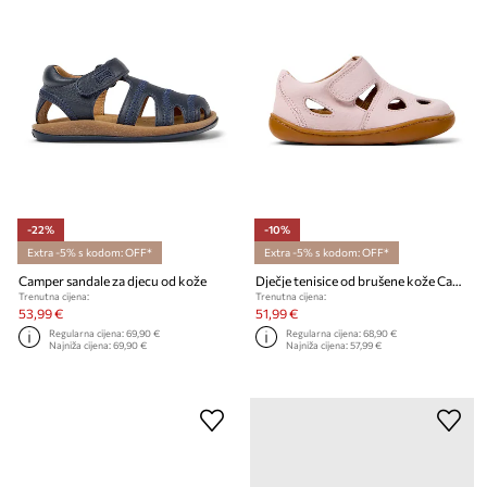
-22%
-10%
Extra -5% s kodom: OFF*
Extra -5% s kodom: OFF*
Camper sandale za djecu od kože
Dječje tenisice od brušene kože Camper Peu Cami FW
Trenutna cijena:
Trenutna cijena:
53,99 €
51,99 €
Regularna cijena:
69,90 €
Regularna cijena:
68,90 €
Najniža cijena:
69,90 €
Najniža cijena:
57,99 €