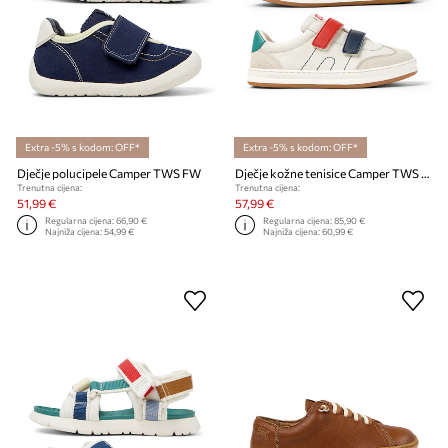
Extra -5% s kodom: OFF*
Extra -5% s kodom: OFF*
Dječje polucipele Camper TWS FW
Dječje kožne tenisice Camper TWS Kids
Trenutna cijena:
Trenutna cijena:
51,99 €
57,99 €
Regularna cijena:
66,90 €
Regularna cijena:
85,90 €
Najniža cijena:
54,99 €
Najniža cijena:
60,99 €