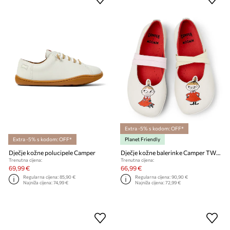
Extra -5% s kodom: OFF*
Extra -5% s kodom: OFF*
Planet Friendly
Dječje kožne polucipele Camper
Dječje kožne balerinke Camper TWS Kids by Moomin
Trenutna cijena:
Trenutna cijena:
69,99 €
66,99 €
Regularna cijena:
85,90 €
Regularna cijena:
90,90 €
Najniža cijena:
74,99 €
Najniža cijena:
72,99 €