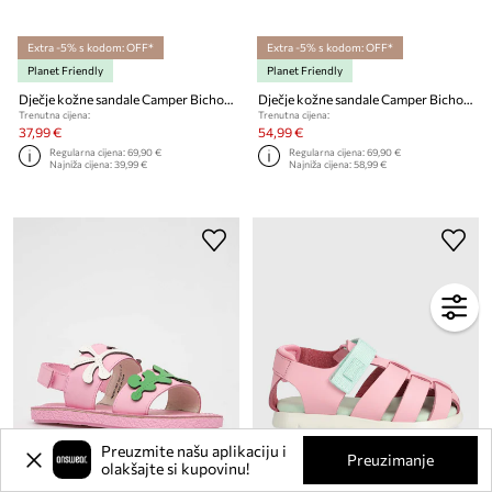
Extra -5% s kodom: OFF*
Extra -5% s kodom: OFF*
Planet Friendly
Planet Friendly
Dječje kožne sandale Camper Bicho TWS FW
Dječje kožne sandale Camper Bicho FW
Trenutna cijena:
Trenutna cijena:
37,99 €
54,99 €
Regularna cijena:
69,90 €
Regularna cijena:
69,90 €
Najniža cijena:
39,99 €
Najniža cijena:
58,99 €
Preuzmite našu aplikaciju i
Preuzimanje
olakšajte si kupovinu!