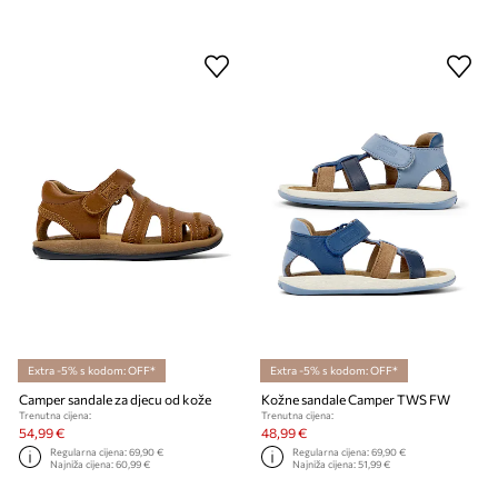
Extra -5% s kodom: OFF*
Extra -5% s kodom: OFF*
Camper sandale za djecu od kože
Kožne sandale Camper TWS FW
Trenutna cijena:
Trenutna cijena:
54,99 €
48,99 €
Regularna cijena:
69,90 €
Regularna cijena:
69,90 €
Najniža cijena:
60,99 €
Najniža cijena:
51,99 €