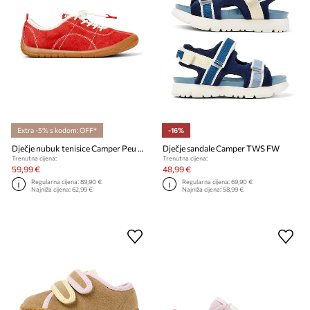
Extra -5% s kodom: OFF*
-16%
Dječje nubuk tenisice Camper Peu Path Kids
Dječje sandale Camper TWS FW
Trenutna cijena:
Trenutna cijena:
59,99 €
48,99 €
Regularna cijena:
89,90 €
Regularna cijena:
69,90 €
Najniža cijena:
62,99 €
Najniža cijena:
58,99 €