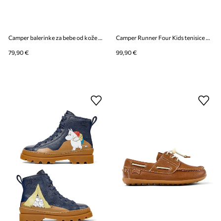
Camper balerinke za bebe od kože Peu Cami FW
Camper Runner Four Kids tenisice za djecu od kože
79,90 €
99,90 €