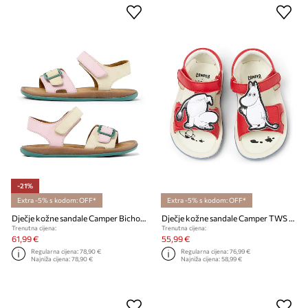
-21%
Extra -5% s kodom: OFF*
Extra -5% s kodom: OFF*
Dječje kožne sandale Camper Bicho TWS Kids
Dječje kožne sandale Camper TWS FW by Moomin
Trenutna cijena:
Trenutna cijena:
61,99 €
55,99 €
Regularna cijena:
78,90 €
Regularna cijena:
76,99 €
Najniža cijena:
78,90 €
Najniža cijena:
58,99 €