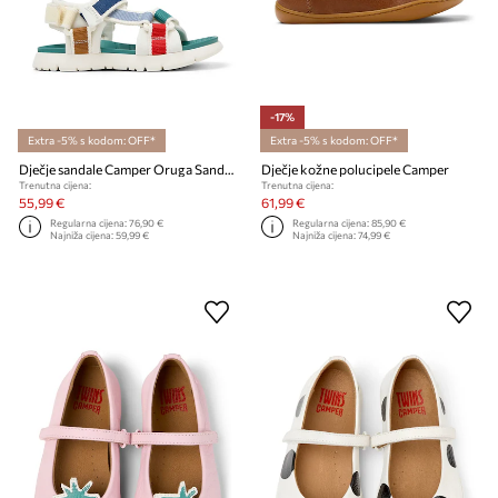
-17%
Extra -5% s kodom: OFF*
Extra -5% s kodom: OFF*
Dječje sandale Camper Oruga Sandal TWS Kids
Dječje kožne polucipele Camper
Trenutna cijena:
Trenutna cijena:
55,99 €
61,99 €
Regularna cijena:
76,90 €
Regularna cijena:
85,90 €
Najniža cijena:
59,99 €
Najniža cijena:
74,99 €