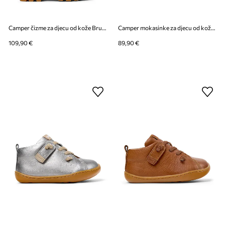
Camper čizme za djecu od kože Brutus TWS Kids by Moomin
Camper mokasinke za djecu od kože Peu Cami Kids
109,90 €
89,90 €