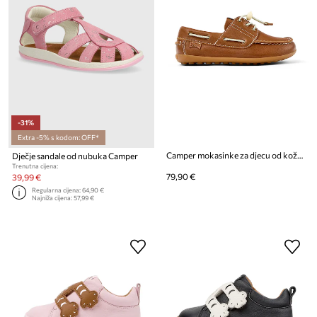
-31%
Extra -5% s kodom: OFF*
Camper mokasinke za djecu od kože Peu Cami Kids
Dječje sandale od nubuka Camper
Trenutna cijena:
79,90 €
39,99 €
Regularna cijena:
64,90 €
Najniža cijena:
57,99 €