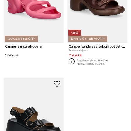
-25%
-30% s kodom: OFF*
Extra -5% s kodom: OFF*
Camper sandale Kobarah
Camper sandale s visokom potpeticom od kože Thelma Sandal
Trenutna cijena:
139,90 €
119,90 €
Regularna cijena:
159,90 €
Najniža cijena:
159,90 €