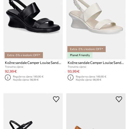
Extra -5% s kodom: OFF*
Extra -5% s kodom: OFF*
Planet Friendly
Kožne sandale Camper Louise Sandal
Kožne sandale Camper Louise Sandal
Trenutna cijena:
Trenutna cijena:
92,99 €
93,99 €
Regularna cijena:
149,90 €
Regularna cijena:
149,90 €
Najniža cijena:
98,99 €
Najniža cijena:
98,99 €