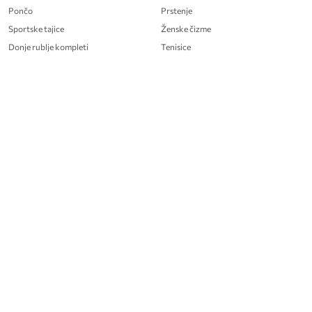
Pončo
Prstenje
Sportske tajice
Ženske čizme
Donje rublje kompleti
Tenisice