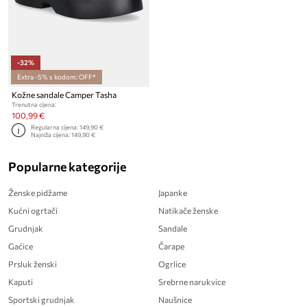
-32%
Extra -5% s kodom: OFF*
Kožne sandale Camper Tasha
Trenutna cijena:
100,99 €
Regularna cijena:
149,90 €
Najniža cijena:
149,90 €
Popularne kategorije
Ženske pidžame
Japanke
Kućni ogrtači
Natikače ženske
Grudnjak
Sandale
Gaćice
Čarape
Prsluk ženski
Ogrlice
Kaputi
Srebrne narukvice
Sportski grudnjak
Naušnice