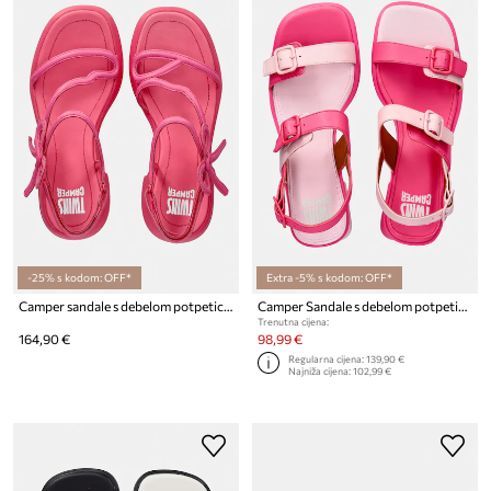
-25% s kodom: OFF*
Extra -5% s kodom: OFF*
Camper sandale s debelom potpeticom od kože TWS
Camper Sandale s debelom potpeticom od kože TWS
Trenutna cijena:
164,90 €
98,99 €
Regularna cijena:
139,90 €
Najniža cijena:
102,99 €