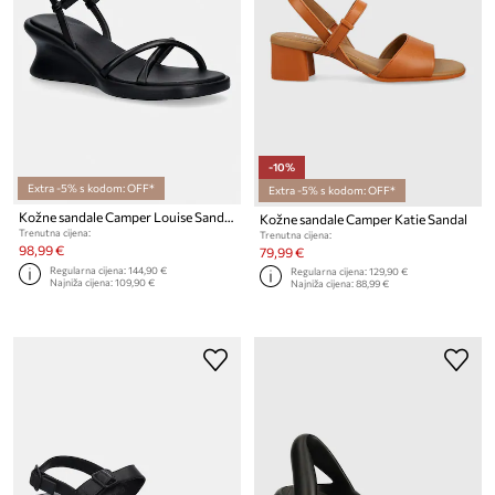
-10%
Extra -5% s kodom: OFF*
Extra -5% s kodom: OFF*
Kožne sandale Camper Louise Sandal
Kožne sandale Camper Katie Sandal
Trenutna cijena:
Trenutna cijena:
98,99 €
79,99 €
Regularna cijena:
144,90 €
Regularna cijena:
129,90 €
Najniža cijena:
109,90 €
Najniža cijena:
88,99 €