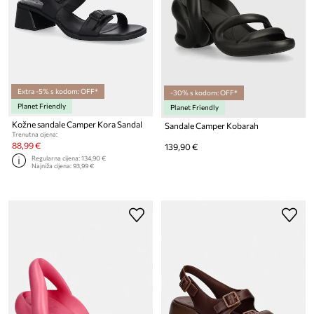
Extra -5% s kodom: OFF*
-30% s kodom: OFF*
Planet Friendly
Planet Friendly
Kožne sandale Camper Kora Sandal
Sandale Camper Kobarah
Trenutna cijena:
88,99 €
139,90 €
Regularna cijena:
134,90 €
Najniža cijena:
93,99 €