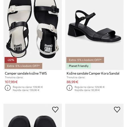
-22%
Extra -5% s kodom: OFF*
Extra -5% s kodom: OFF*
Planet Friendly
Camper sandale kožne TWS
Kožne sandale Camper Kora Sandal
Trenutna cijena:
Trenutna cijena:
107,99 €
88,99 €
Regularna cijena:
139,90 €
Regularna cijena:
129,90 €
Najniža cijena:
139,90 €
Najniža cijena:
93,99 €