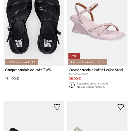
-11%
-30% s kodom: OFF*
Extra -5% s kodom: OFF*
Camper sandale od kože TWS
Camper sandale kožne Louise Sandal
Trenutna cijena:
164,90 €
96,99 €
Regularna cijena:
144,90 €
Najniža cijena:
109,90 €