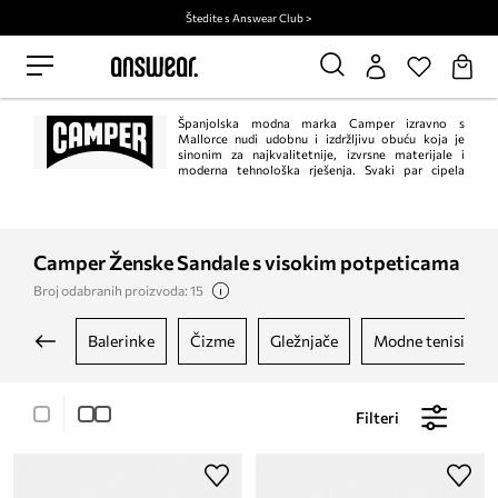
Štedite s Answear Club >
Španjolska modna marka Camper izravno s
Mallorce nudi udobnu i izdržljivu obuću koja je
sinonim za najkvalitetnije, izvrsne materijale i
moderna tehnološka rješenja. Svaki par cipela
potpisan logom mode marke Camper proturječnost je banalnosti i dosadne
očiglednosti. Modele odlikuju jedinstveni dizajn i zanimljive boje.
Camper Ženske Sandale s visokim potpeticama
Broj odabranih proizvoda: 15
balerinke
čizme
gležnjače
modne tenisice
Filteri