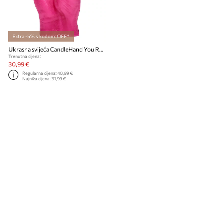
Extra -5% s kodom: OFF*
Ukrasna svijeća CandleHand You Rock 310 g
Trenutna cijena:
30,99 €
Regularna cijena:
40,99 €
Najniža cijena:
31,99 €