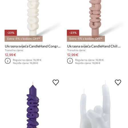
-23%
-23%
Extra -5% s kodom: OFF*
Extra -5% s kodom: OFF*
Ukrasna svijeća CandleHand Congrats 23 cm
Ukrasna svijeća CandleHand Chill Out 23 cm
Trenutna cijena:
Trenutna cijena:
12,99 €
12,99 €
Regularna cijena:
16,99 €
Regularna cijena:
16,99 €
Najniža cijena:
16,99 €
Najniža cijena:
16,99 €