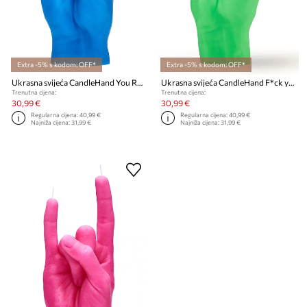
Extra -5% s kodom: OFF*
Extra -5% s kodom: OFF*
Ukrasna svijeća CandleHand You Rock 310 g
Ukrasna svijeća CandleHand F*ck you 380 g.
Trenutna cijena:
Trenutna cijena:
30,99 €
30,99 €
Regularna cijena:
40,99 €
Regularna cijena:
40,99 €
Najniža cijena:
31,99 €
Najniža cijena:
31,99 €