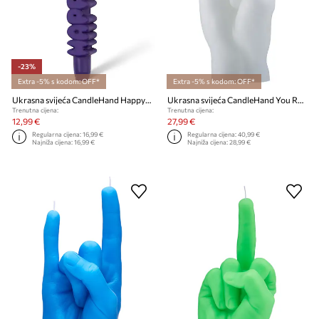
-23%
Extra -5% s kodom: OFF*
Extra -5% s kodom: OFF*
Ukrasna svijeća CandleHand Happy Birthday 23 cm
Ukrasna svijeća CandleHand You Rock 310 g.
Trenutna cijena:
Trenutna cijena:
12,99 €
27,99 €
Regularna cijena:
16,99 €
Regularna cijena:
40,99 €
Najniža cijena:
16,99 €
Najniža cijena:
28,99 €