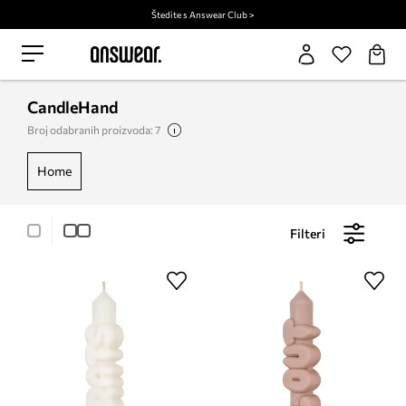
Štedite s Answear Club >
CandleHand
Broj odabranih proizvoda: 7
home
Filteri