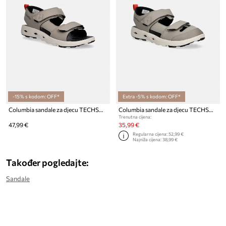
-15% s kodom: OFF*
Extra -5% s kodom: OFF*
Columbia sandale za djecu TECHSUN ADVENTURE
Columbia sandale za djecu TECHSUN ADVENTURE PT
Trenutna cijena:
47,99 €
35,99 €
Regularna cijena:
52,99 €
Najniža cijena:
38,99 €
Također pogledajte:
Sandale