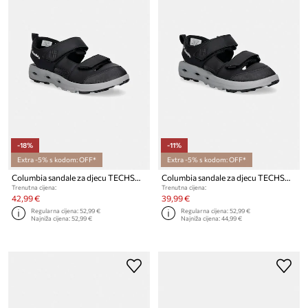
-18%
-11%
Extra -5% s kodom: OFF*
Extra -5% s kodom: OFF*
Columbia sandale za djecu TECHSUN ADVENTURE PT
Columbia sandale za djecu TECHSUN ADVENTURE PT
Trenutna cijena:
Trenutna cijena:
42,99 €
39,99 €
Regularna cijena:
52,99 €
Regularna cijena:
52,99 €
Najniža cijena:
52,99 €
Najniža cijena:
44,99 €