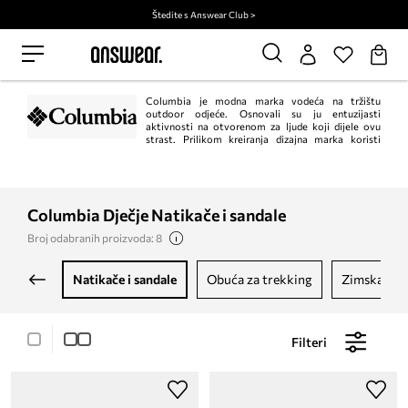
Štedite s Answear Club >
Columbia je modna marka vodeća na tržištu
outdoor odjeće. Osnovali su ju entuzijasti
aktivnosti na otvorenom za ljude koji dijele ovu
strast. Prilikom kreiranja dizajna marka koristi
najnovije tehnologije i primjenjuje inovativna rješenja u proizvodnji jakni,
hlača, dukserica i cipela. Sve to kako bi aktivnosti na otvorenom bile čisti
užitak!
Columbia Dječje Natikače i sandale
Broj odabranih proizvoda: 8
natikače i sandale
obuća za trekking
zimska ob
Filteri