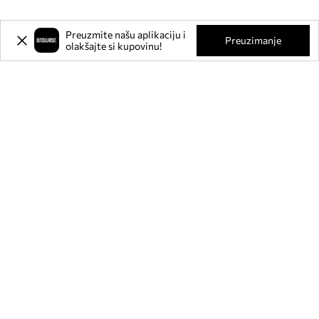
Preuzmite našu aplikaciju i
Preuzimanje
olakšajte si kupovinu!
Prijavite se na naš newsletter i
ostvarite
-20%
** na svoju prvu
kupnju.
Pridružite se našoj zajednici kako biste primali informacije o
najnovijim promocijama i proizvodima.