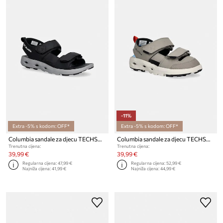
-11%
Extra -5% s kodom: OFF*
Extra -5% s kodom: OFF*
Columbia sandale za djecu TECHSUN ADVENTURE
Columbia sandale za djecu TECHSUN ADVENTURE PT
Trenutna cijena:
Trenutna cijena:
39,99 €
39,99 €
Regularna cijena:
47,99 €
Regularna cijena:
52,99 €
Najniža cijena:
41,99 €
Najniža cijena:
44,99 €