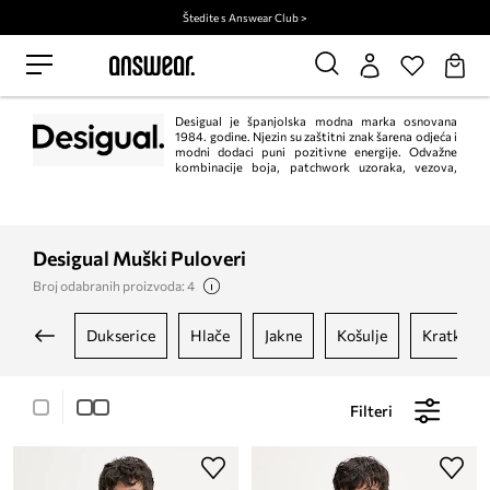
Štedite s Answear Club >
Desigual je španjolska modna marka osnovana
1984. godine. Njezin su zaštitni znak šarena odjeća i
modni dodaci puni pozitivne energije. Odvažne
kombinacije boja, patchwork uzoraka, vezova,
ukrasa i iznenađujućeg dizajna onemogućuju ravnodušan prolazak pokraj
Desigual kolekcije.
Desigual Muški Puloveri
Broj odabranih proizvoda: 4
dukserice
hlače
jakne
košulje
kratke hl
Filteri