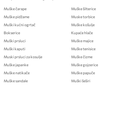
Muške čarape
Muške šilterice
Muške pidžame
Muske torbice
Muški kućni ogrtač
Muške košulje
Bokserice
Kupaće hlače
Muški prsluci
Muške majice
Muški kaputi
Muške tenisice
Muski prsluci za kosulje
Muške čizme
Muške japanke
Muške gojzerice
Muške natikače
Muške papuče
Muške sandale
Muški šeširi