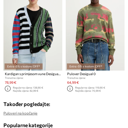
Extra -5% s kodom: OFF*
Extra -5% s kodom: OFF*
Kardigan s primjesom vune Desigual MIDSTRIPES
Pulover Desigual 0
Trenutna cijena:
Trenutna cijena:
78,99 €
64,99 €
Regularna cijena:
138,90 €
Regularna cijena:
119,90 €
Najniža cijena:
82,99 €
Najniža cijena:
70,99 €
Također pogledajte:
Puloveri na kopčanje
Popularne kategorije