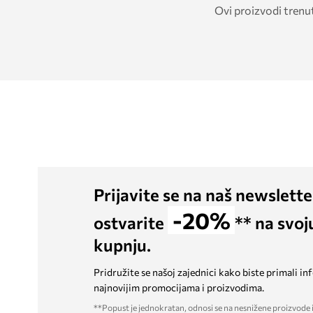
Ovi proizvodi trenu
Prijavite se na naš newslette
-20%
ostvarite
** na svoj
kupnju.
Pridružite se našoj zajednici kako biste primali in
najnovijim promocijama i proizvodima.
**Popust je jednokratan, odnosi se na nesnižene proizvode i