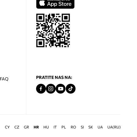
PRATITE NAS NA:
- FAQ
G
CY
CZ
GR
HR
HU
IT
PL
RO
SI
SK
UA
UA(RU)