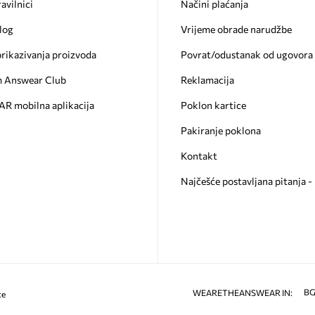
ravilnici
Načini plaćanja
log
Vrijeme obrade narudžbe
prikazivanja proizvoda
Povrat/odustanak od ugovora
 Answear Club
Reklamacija
 mobilna aplikacija
Poklon kartice
Pakiranje poklona
Kontakt
Najčešće postavljana pitanja 
B
WEARETHEANSWEAR IN:
ce