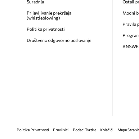
Suradnja
Ostali p
Prijavljivanje prekršaja
Modni b
(whistleblowing)
Pravila 
Politika privatnosti
Program
Društveno odgovorno poslovanje
ANSWEAR
Politika Privatnosti
Pravilnici
Podaci Tvrtke
Kolačići
Mapa Strani