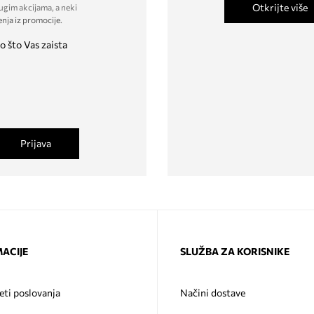
Otkrijte više
ugim akcijama, a neki
enja iz promocije
.
o što Vas zaista
Prijava
ACIJE
SLUŽBA ZA KORISNIKE
eti poslovanja
Načini dostave