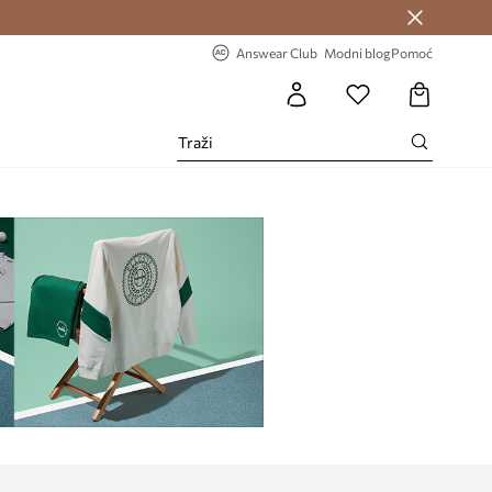
Answear Club >
-20% na prvu narudžbu >
Answear Club
Modni blog
Pomoć