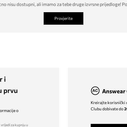
tno nisu dostupni, ali imamo za tebe druge izvrsne prijedloge! P
Provjerite
r i
u prvu
Answear 
Kreirajte korisnički
Clubu dobivate do
2
formacije o
 vrijedi za kupnju u