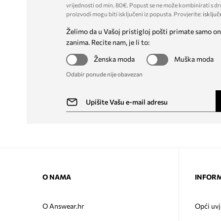
vrijednosti od min. 80€. Popust se ne može kombinirati s dr
proizvodi mogu biti isključeni iz popusta. Provjerite:
isključ
Želimo da u Vašoj pristigloj pošti primate samo on
zanima. Recite nam, je li to:
Ženska moda
Muška moda
Odabir ponude nije obavezan
O NAMA
INFORM
O Answear.hr
Opći uvj