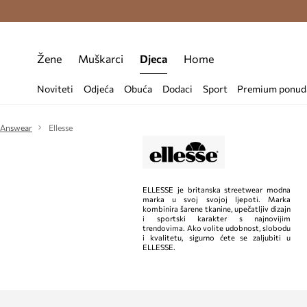
Premium Fashion Benefits >
Besplatna d
Žene
Muškarci
Djeca
Home
Noviteti
Odjeća
Obuća
Dodaci
Sport
Premium ponud
Answear
Ellesse
ELLESSE je britanska streetwear modna
marka u svoj svojoj ljepoti. Marka
kombinira šarene tkanine, upečatljiv dizajn
i sportski karakter s najnovijim
trendovima. Ako volite udobnost, slobodu
i kvalitetu, sigurno ćete se zaljubiti u
ELLESSE.