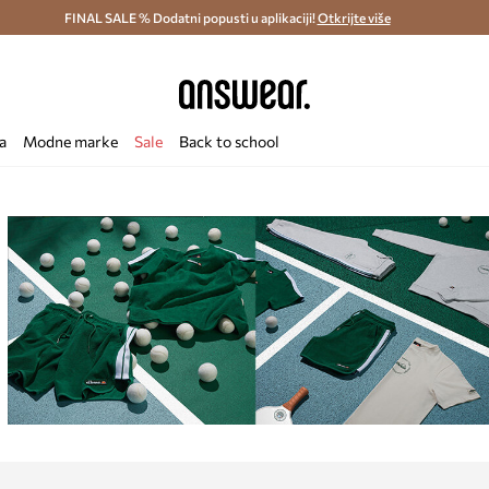
ostava i povrat (od 70€) >
FINAL SALE % Dodatni popusti u aplikaciji!
Dostava u roku 48 sati >
Otkrijte više
Štedite s 
a
Modne marke
Sale
Back to school