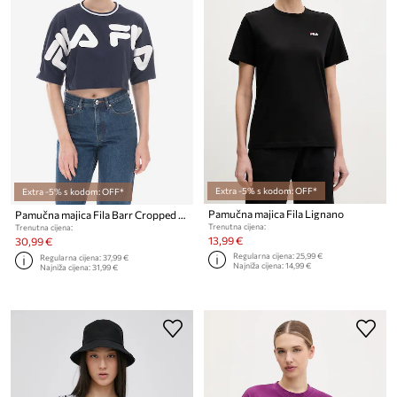
Extra -5% s kodom: OFF*
Extra -5% s kodom: OFF*
Pamučna majica Fila Lignano
Pamučna majica Fila Barr Cropped Wide Tee
Trenutna cijena:
Trenutna cijena:
13,99 €
30,99 €
Regularna cijena:
25,99 €
Regularna cijena:
37,99 €
Najniža cijena:
14,99 €
Najniža cijena:
31,99 €