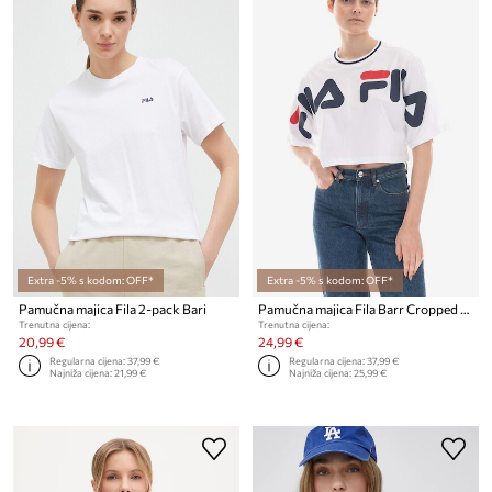
Extra -5% s kodom: OFF*
Extra -5% s kodom: OFF*
Pamučna majica Fila 2-pack Bari
Pamučna majica Fila Barr Cropped Wide Tee
Trenutna cijena:
Trenutna cijena:
20,99 €
24,99 €
Regularna cijena:
37,99 €
Regularna cijena:
37,99 €
Najniža cijena:
21,99 €
Najniža cijena:
25,99 €