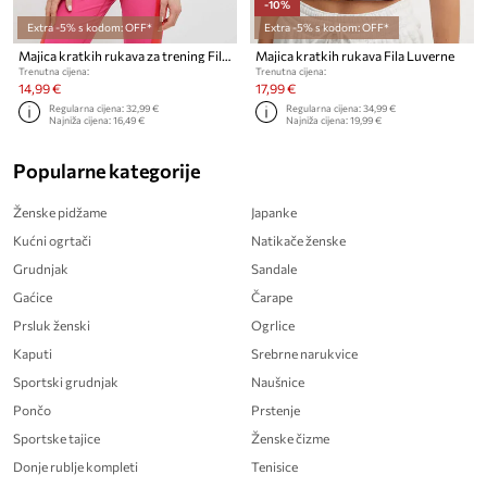
-10%
Extra -5% s kodom: OFF*
Extra -5% s kodom: OFF*
Majica kratkih rukava za trening Fila Rahden
Majica kratkih rukava Fila Luverne
Trenutna cijena:
Trenutna cijena:
14,99 €
17,99 €
Regularna cijena:
32,99 €
Regularna cijena:
34,99 €
Najniža cijena:
16,49 €
Najniža cijena:
19,99 €
Popularne kategorije
Ženske pidžame
Japanke
Kućni ogrtači
Natikače ženske
Grudnjak
Sandale
Gaćice
Čarape
Prsluk ženski
Ogrlice
Kaputi
Srebrne narukvice
Sportski grudnjak
Naušnice
Pončo
Prstenje
Sportske tajice
Ženske čizme
Donje rublje kompleti
Tenisice