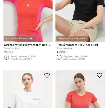
Extra -5% s kodom: OFF*
Extra -5% s kodom: OFF*
Majica kratkih rukava za trening Fila Riva
Pamučna majica Fila 2-pack Bari
Trenutna cijena:
Trenutna cijena:
19,99 €
18,99 €
Regularna cijena:
43,90 €
Regularna cijena:
35,99 €
Najniža cijena:
21,99 €
Najniža cijena:
19,99 €