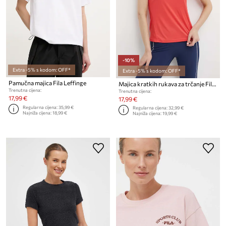
-10%
Extra -5% s kodom: OFF*
Extra -5% s kodom: OFF*
Pamučna majica Fila Leffinge
Majica kratkih rukava za trčanje Fila Ramatuelle
Trenutna cijena:
Trenutna cijena:
17,99 €
17,99 €
Regularna cijena:
35,99 €
Regularna cijena:
32,99 €
Najniža cijena:
18,99 €
Najniža cijena:
19,99 €