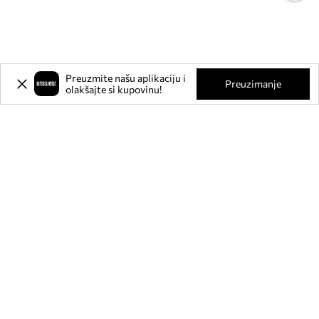
Preuzmite našu aplikaciju i
Preuzimanje
olakšajte si kupovinu!
Prijavite se na naš newsletter i
ostvarite
-20%
** na svoju prvu
kupnju.