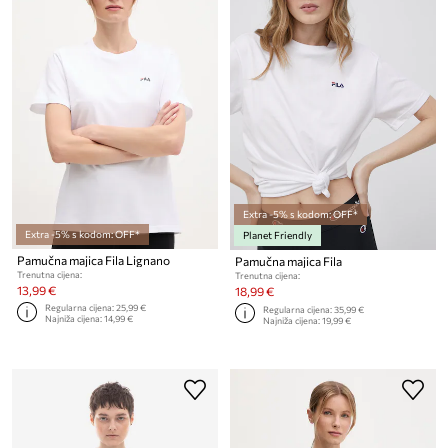
Extra -5% s kodom: OFF*
Extra -5% s kodom: OFF*
Planet Friendly
Pamučna majica Fila Lignano
Pamučna majica Fila
Trenutna cijena:
Trenutna cijena:
13,99 €
18,99 €
Regularna cijena:
25,99 €
Regularna cijena:
35,99 €
Najniža cijena:
14,99 €
Najniža cijena:
19,99 €