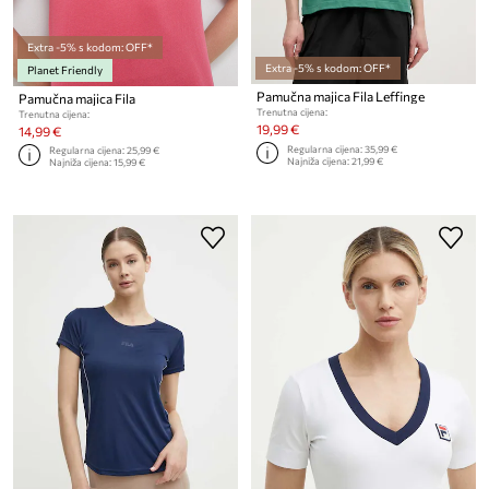
Extra -5% s kodom: OFF*
Extra -5% s kodom: OFF*
Planet Friendly
Pamučna majica Fila Leffinge
Pamučna majica Fila
Trenutna cijena:
Trenutna cijena:
19,99 €
14,99 €
Regularna cijena:
35,99 €
Regularna cijena:
25,99 €
Najniža cijena:
21,99 €
Najniža cijena:
15,99 €