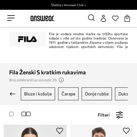
Štedite s Answear Club >
Fila je vodeća modna marka na tržištu sportske
odjeće s više od sto godina tradicije. Osnovana je
1911. godine u talijanskim Alpama s ciljem pružanja
udobnost tijekom sportskih aktivnosti. Fila je
stekla široko priznanje u cijelom svijetu kao pouzdani proizvođač
visokokvalitetne odjeće koja ne samo da jamči udobnost nošenja, već i
postavlja trendove.
Fila Ženski S kratkim rukavima
Broj odabranih proizvoda: 26
bluze i košulje
čarape
donje rublje
dukseric
Filteri