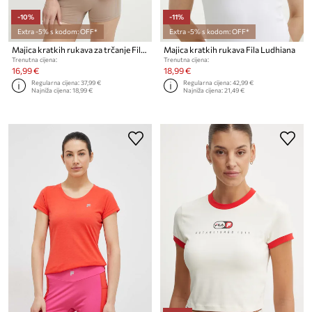
-10%
-11%
Extra -5% s kodom: OFF*
Extra -5% s kodom: OFF*
Majica kratkih rukava za trčanje Fila Raffadali
Majica kratkih rukava Fila Ludhiana
Trenutna cijena:
Trenutna cijena:
16,99 €
18,99 €
Regularna cijena:
37,99 €
Regularna cijena:
42,99 €
Najniža cijena:
18,99 €
Najniža cijena:
21,49 €