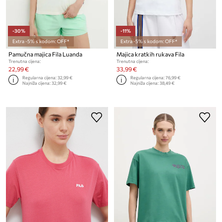
-30%
-11%
Extra -5% s kodom: OFF*
Extra -5% s kodom: OFF*
Pamučna majica Fila Luanda
Majica kratkih rukava Fila
Trenutna cijena:
Trenutna cijena:
22,99 €
33,99 €
Regularna cijena:
32,99 €
Regularna cijena:
76,99 €
Najniža cijena:
32,99 €
Najniža cijena:
38,49 €