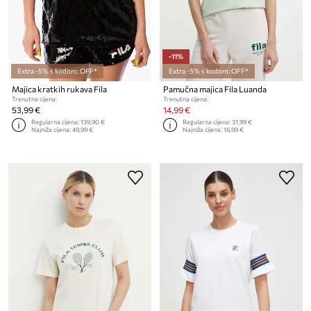
-11%
Extra -5% s kodom: OFF*
Extra -5% s kodom: OFF*
Majica kratkih rukava Fila
Pamučna majica Fila Luanda
Trenutna cijena:
Trenutna cijena:
53,99 €
14,99 €
Regularna cijena:
139,90 €
Regularna cijena:
31,99 €
Najniža cijena:
49,99 €
Najniža cijena:
16,99 €