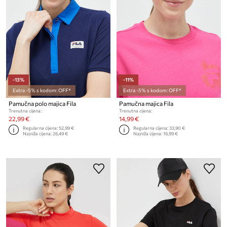
-13%
-11%
Extra -5% s kodom: OFF*
Extra -5% s kodom: OFF*
Pamučna polo majica Fila
Pamučna majica Fila
Trenutna cijena:
Trenutna cijena:
22,99 €
14,99 €
Regularna cijena:
52,99 €
Regularna cijena:
33,90 €
Najniža cijena:
26,49 €
Najniža cijena:
16,99 €