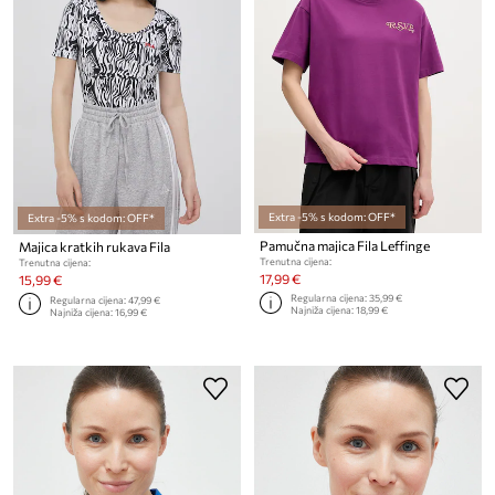
Extra -5% s kodom: OFF*
Extra -5% s kodom: OFF*
Pamučna majica Fila Leffinge
Majica kratkih rukava Fila
Trenutna cijena:
Trenutna cijena:
17,99 €
15,99 €
Regularna cijena:
35,99 €
Regularna cijena:
47,99 €
Najniža cijena:
18,99 €
Najniža cijena:
16,99 €