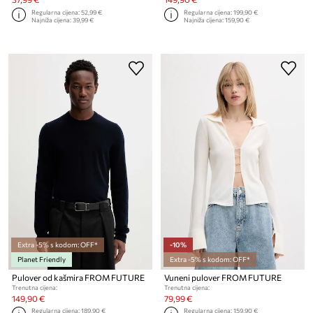
Regularna cijena:
52,99 €
Regularna cijena:
199,90 €
Najniža cijena:
39,99 €
Najniža cijena:
159,90 €
Extra -5% s kodom: OFF*
-10%
Planet Friendly
Extra -5% s kodom: OFF*
Pulover od kašmira FROM FUTURE
Vuneni pulover FROM FUTURE
Trenutna cijena:
Trenutna cijena:
149,90 €
79,99 €
Regularna cijena:
189,90 €
Regularna cijena:
159,90 €