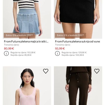
Extra -5% s kodom: OFF*
Extra -5% s kodom: OFF*
From Future pletena majica kratkih rukava ženska od vune
From Future pletena suknja od vune
Trenutna cijena:
Trenutna cijena:
80,99 €
93,99 €
Regularna cijena:
102,99 €
Regularna cijena:
129,90 €
Najniža cijena:
85,99 €
Najniža cijena:
100,99 €