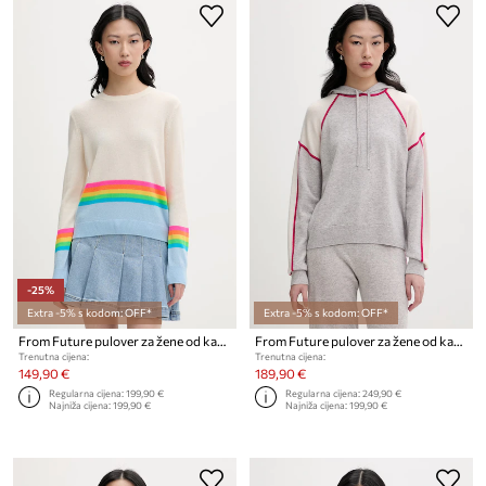
-25%
Extra -5% s kodom: OFF*
Extra -5% s kodom: OFF*
From Future pulover za žene od kašmira
From Future pulover za žene od kašmira
Trenutna cijena:
Trenutna cijena:
149,90 €
189,90 €
Regularna cijena:
199,90 €
Regularna cijena:
249,90 €
Najniža cijena:
199,90 €
Najniža cijena:
199,90 €