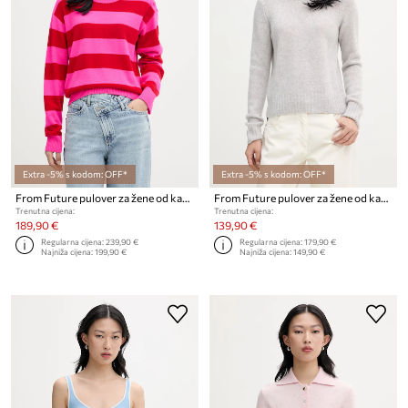
Extra -5% s kodom: OFF*
Extra -5% s kodom: OFF*
From Future pulover za žene od kašmira
From Future pulover za žene od kašmira
Trenutna cijena:
Trenutna cijena:
189,90 €
139,90 €
Regularna cijena:
239,90 €
Regularna cijena:
179,90 €
Najniža cijena:
199,90 €
Najniža cijena:
149,90 €