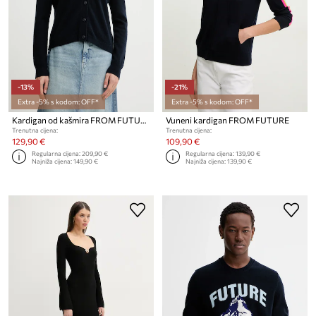
-13%
-21%
Extra -5% s kodom: OFF*
Extra -5% s kodom: OFF*
Kardigan od kašmira FROM FUTURE
Vuneni kardigan FROM FUTURE
Trenutna cijena:
Trenutna cijena:
129,90 €
109,90 €
Regularna cijena:
209,90 €
Regularna cijena:
139,90 €
Najniža cijena:
149,90 €
Najniža cijena:
139,90 €