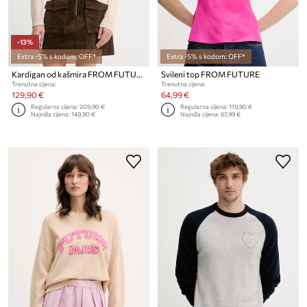
-13%
Extra -5% s kodom: OFF*
Extra -5% s kodom: OFF*
Kardigan od kašmira FROM FUTURE
Svileni top FROM FUTURE
Trenutna cijena:
Trenutna cijena:
129,90 €
64,99 €
Regularna cijena:
209,90 €
Regularna cijena:
119,90 €
Najniža cijena:
149,90 €
Najniža cijena:
67,99 €