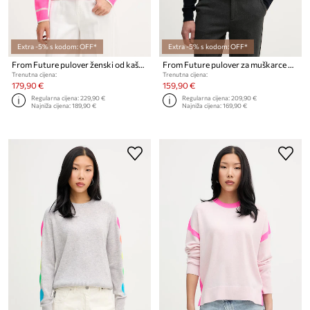
Extra -5% s kodom: OFF*
Extra -5% s kodom: OFF*
From Future pulover ženski od kašmira
From Future pulover za muškarce od kašmira
Trenutna cijena:
Trenutna cijena:
179,90 €
159,90 €
Regularna cijena:
229,90 €
Regularna cijena:
209,90 €
Najniža cijena:
189,90 €
Najniža cijena:
169,90 €