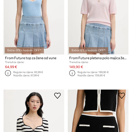
Extra -5% s kodom: OFF*
Extra -5% s kodom: OFF*
From Future top za žene od vune
From Future pletena polo majica ženska od kašmira
Trenutna cijena:
Trenutna cijena:
64,99 €
149,90 €
Regularna cijena:
83,99 €
Regularna cijena:
199,90 €
Najniža cijena:
67,99 €
Najniža cijena:
159,90 €