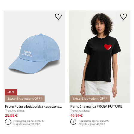
-12%
Extra -5% s kodom: OFF*
Extra -5% s kodom: OFF*
From Future bejzbolska kapa ženska pamučna
Pamučna majica FROM FUTURE
Trenutna cijena:
Trenutna cijena:
28,99 €
46,99 €
Regularna cijena:
54,99 €
Regularna cijena:
66,99 €
Najniža cijena:
32,99 €
Najniža cijena:
49,99 €