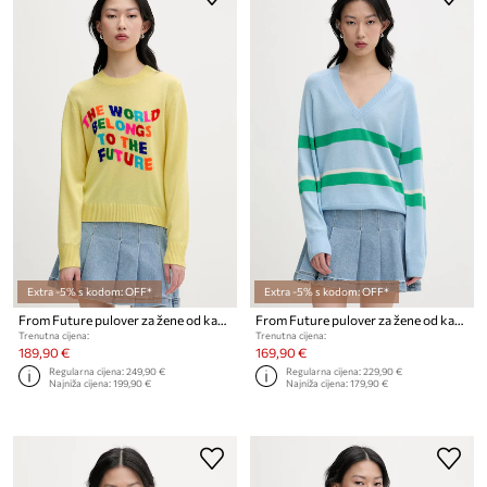
Extra -5% s kodom: OFF*
Extra -5% s kodom: OFF*
From Future pulover za žene od kašmira
From Future pulover za žene od kašmira
Trenutna cijena:
Trenutna cijena:
189,90 €
169,90 €
Regularna cijena:
249,90 €
Regularna cijena:
229,90 €
Najniža cijena:
199,90 €
Najniža cijena:
179,90 €