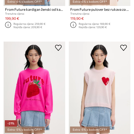
Extra -5% s kodom: OFF*
Extra -5% s kodom: OFF*
From Future kardigan ženski od kašmira
From Future pulover bez rukava za žene od kašmira
Trenutna cijena:
Trenutna cijena:
199,90 €
119,90 €
Regularna cijena:
259,90 €
Regularna cijena:
169,90 €
Najniža cijena:
209,90 €
Najniža cijena:
129,90 €
-21%
Extra -5% s kodom: OFF*
Extra -5% s kodom: OFF*