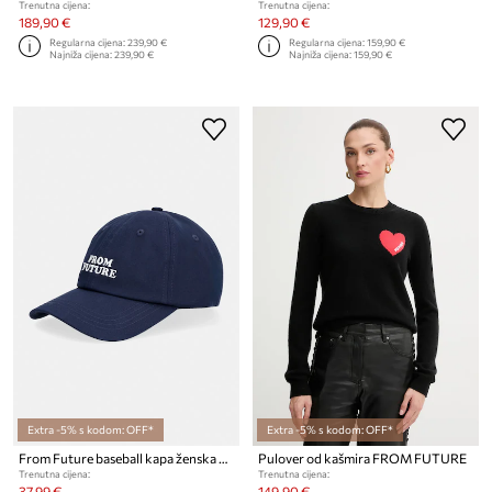
Trenutna cijena:
Trenutna cijena:
189,90 €
129,90 €
Regularna cijena:
239,90 €
Regularna cijena:
159,90 €
Najniža cijena:
239,90 €
Najniža cijena:
159,90 €
Extra -5% s kodom: OFF*
Extra -5% s kodom: OFF*
From Future baseball kapa ženska pamučna
Pulover od kašmira FROM FUTURE
Trenutna cijena:
Trenutna cijena:
37,99 €
149,90 €