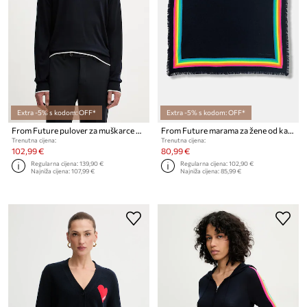
Extra -5% s kodom: OFF*
Extra -5% s kodom: OFF*
From Future pulover za muškarce od vune
From Future marama za žene od kašmira
Trenutna cijena:
Trenutna cijena:
102,99 €
80,99 €
Regularna cijena:
139,90 €
Regularna cijena:
102,90 €
Najniža cijena:
107,99 €
Najniža cijena:
85,99 €