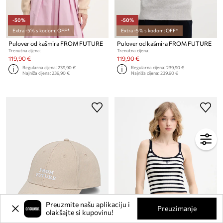
-50%
-50%
Extra -5% s kodom: OFF*
Extra -5% s kodom: OFF*
Pulover od kašmira FROM FUTURE
Pulover od kašmira FROM FUTURE
Trenutna cijena:
Trenutna cijena:
119,90 €
119,90 €
Regularna cijena:
239,90 €
Regularna cijena:
239,90 €
Najniža cijena:
239,90 €
Najniža cijena:
239,90 €
Preuzmite našu aplikaciju i
Preuzimanje
olakšajte si kupovinu!