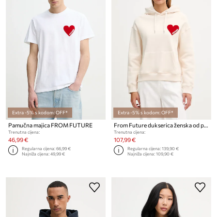
Extra -5% s kodom: OFF*
Extra -5% s kodom: OFF*
Pamučna majica FROM FUTURE
From Future dukserica ženska od pamuka
Trenutna cijena:
Trenutna cijena:
46,99 €
107,99 €
Regularna cijena:
66,99 €
Regularna cijena:
139,90 €
Najniža cijena:
49,99 €
Najniža cijena:
109,90 €