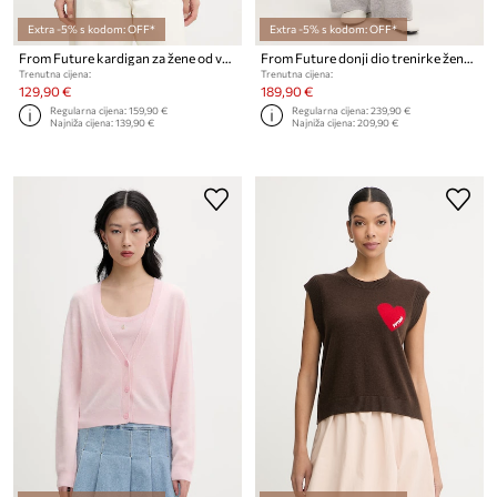
Extra -5% s kodom: OFF*
Extra -5% s kodom: OFF*
From Future kardigan za žene od vune
From Future donji dio trenirke ženski od kašmira
Trenutna cijena:
Trenutna cijena:
129,90 €
189,90 €
Regularna cijena:
159,90 €
Regularna cijena:
239,90 €
Najniža cijena:
139,90 €
Najniža cijena:
209,90 €