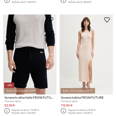
Najniža cijena:
159,90 €
Najniža cijena:
88,99 €
-11%
Extra -5% s kodom: OFF*
Extra -5% s kodom: OFF*
Vunene kratke hlače FROM FUTURE
Vunena haljina FROM FUTURE
Trenutna cijena:
Trenutna cijena:
93,99 €
119,90 €
Regularna cijena:
179,90 €
Regularna cijena:
219,90 €
Najniža cijena:
105,99 €
Najniža cijena:
129,90 €