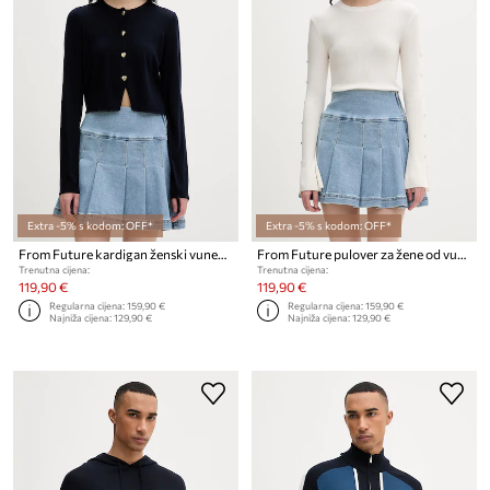
Extra -5% s kodom: OFF*
Extra -5% s kodom: OFF*
From Future kardigan ženski vuneni
From Future pulover za žene od vune
Trenutna cijena:
Trenutna cijena:
119,90 €
119,90 €
Regularna cijena:
159,90 €
Regularna cijena:
159,90 €
Najniža cijena:
129,90 €
Najniža cijena:
129,90 €