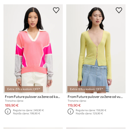
Extra -5% s kodom: OFF*
Extra -5% s kodom: OFF*
From Future pulover za žene od kašmira
From Future pulover za žene od vune
Trenutna cijena:
Trenutna cijena:
189,90 €
119,90 €
Regularna cijena:
249,90 €
Regularna cijena:
159,90 €
Najniža cijena:
199,90 €
Najniža cijena:
129,90 €