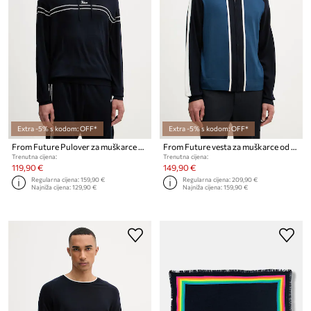
Extra -5% s kodom: OFF*
Extra -5% s kodom: OFF*
From Future Pulover za muškarce od vune
From Future vesta za muškarce od vune
Trenutna cijena:
Trenutna cijena:
119,90 €
149,90 €
Regularna cijena:
159,90 €
Regularna cijena:
209,90 €
Najniža cijena:
129,90 €
Najniža cijena:
159,90 €