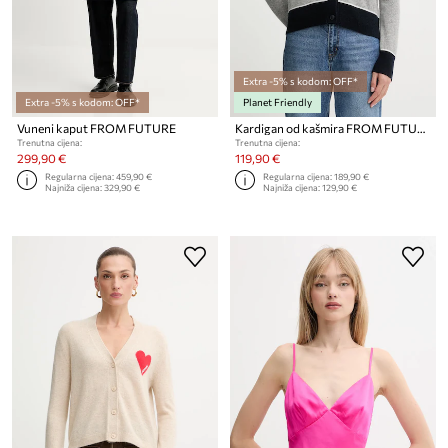
Extra -5% s kodom: OFF*
Extra -5% s kodom: OFF*
Planet Friendly
Vuneni kaput FROM FUTURE
Kardigan od kašmira FROM FUTURE
Trenutna cijena:
Trenutna cijena:
299,90 €
119,90 €
Regularna cijena:
459,90 €
Regularna cijena:
189,90 €
Najniža cijena:
329,90 €
Najniža cijena:
129,90 €