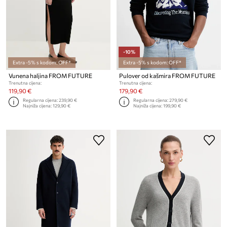
-10%
Extra -5% s kodom: OFF*
Extra -5% s kodom: OFF*
Vunena haljina FROM FUTURE
Pulover od kašmira FROM FUTURE
Trenutna cijena:
Trenutna cijena:
119,90 €
179,90 €
Regularna cijena:
239,90 €
Regularna cijena:
279,90 €
Najniža cijena:
129,90 €
Najniža cijena:
199,90 €