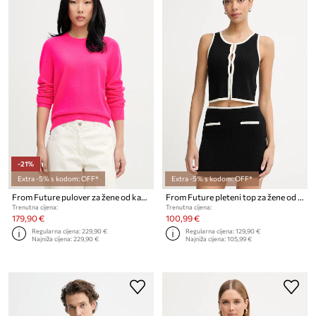
-21%
Extra -5% s kodom: OFF*
Extra -5% s kodom: OFF*
From Future pulover za žene od kašmira
From Future pleteni top za žene od vune
Trenutna cijena:
Trenutna cijena:
179,90 €
100,99 €
Regularna cijena:
229,90 €
Regularna cijena:
129,90 €
Najniža cijena:
229,90 €
Najniža cijena:
105,99 €