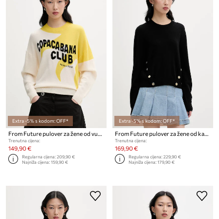
Extra -5% s kodom: OFF*
Extra -5% s kodom: OFF*
From Future pulover za žene od vune
From Future pulover za žene od kašmira
Trenutna cijena:
Trenutna cijena:
149,90 €
169,90 €
Regularna cijena:
209,90 €
Regularna cijena:
229,90 €
Najniža cijena:
159,90 €
Najniža cijena:
179,90 €