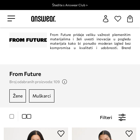
Štedite s Answear Club >
From Future pridaje veliku važnost plemenitim
materijalima i želi uvesti inovacije u pogledu
materijala kako bi ponudio moderan izgled bez
kompromisa u kvaliteti i udobnosti. Brend
eksperimentira sa svijetlim bojama, tehnikama pletenja, jedinstvenim
uzorcima i često mijenja klasiku. Vuna koju koristi From Future ima certifikat
RWS (Responsible Wool Standard), koji jamči da je vuna proizvedena uz
poštivanje dobrobiti životinja (bez stresa, pothranjenosti, boli itd.) i uz
očuvanje bioraznolikosti. Certifikat osigurava fizičku sljedivost vune i
From Future
kontrolira svaki korak, od vlakana do prodaje i obrade.
Broj odabranih proizvoda: 109
žene
muškarci
Filteri