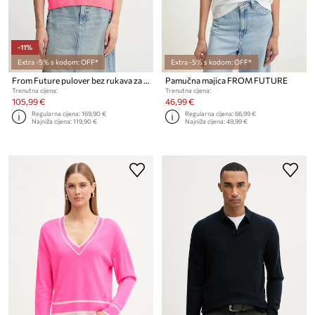
-11%
Extra -5% s kodom: OFF*
Extra -5% s kodom: OFF*
From Future pulover bez rukava za žene od kašmira
Pamučna majica FROM FUTURE
Trenutna cijena:
Trenutna cijena:
105,99 €
46,99 €
Regularna cijena:
169,90 €
Regularna cijena:
66,99 €
Najniža cijena:
119,90 €
Najniža cijena:
49,99 €