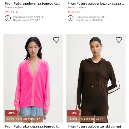
From Future pulover za žene od kašmira
From Future pulover bez rukava za žene od kašmira
Trenutna cijena:
Trenutna cijena:
219,90 €
119,90 €
Regularna cijena:
279,90 €
Regularna cijena:
169,90 €
Najniža cijena:
279,90 €
Najniža cijena:
129,90 €
-20%
-18%
Extra -5% s kodom: OFF*
Extra -5% s kodom: OFF*
From Future kardigan za žene od kašmira
From Future pulover ženski vuneni