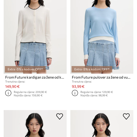
Extra -5% s kodom: OFF*
Extra -5% s kodom: OFF*
From Future kardigan za žene od kašmira
From Future pulover za žene od vune
Trenutna cijena:
Trenutna cijena:
149,90 €
93,99 €
Regularna cijena:
209,90 €
Regularna cijena:
129,90 €
Najniža cijena:
159,90 €
Najniža cijena:
98,99 €