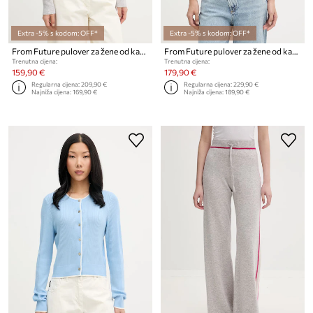
Extra -5% s kodom: OFF*
Extra -5% s kodom: OFF*
From Future pulover za žene od kašmira
From Future pulover za žene od kašmira
Trenutna cijena:
Trenutna cijena:
159,90 €
179,90 €
Regularna cijena:
209,90 €
Regularna cijena:
229,90 €
Najniža cijena:
169,90 €
Najniža cijena:
189,90 €