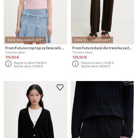
Extra -5% s kodom: OFF*
Extra -5% s kodom: OFF*
From Future crop top za žene od kašmira
From Future donji dio trenirke za žene od vune
Trenutna cijena:
Trenutna cijena:
119,90 €
139,90 €
Regularna cijena:
159,90 €
Regularna cijena:
179,90 €
Najniža cijena:
129,90 €
Najniža cijena:
149,90 €