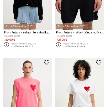
Extra -5% s kodom: OFF*
Extra -5% s kodom: OFF*
From Future kardigan ženski od kašmira
From Future kratke hlače za muškarce od vune
Trenutna cijena:
Trenutna cijena:
189,90 €
105,99 €
Regularna cijena:
249,90 €
Regularna cijena:
139,90 €
Najniža cijena:
199,90 €
Najniža cijena:
109,90 €