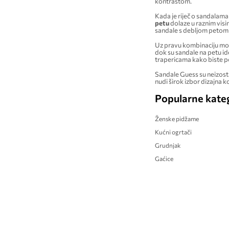
kontrastom.
Kada je riječ o sandalama
petu
dolaze u raznim visi
sandale s debljom petom k
Uz pravu kombinaciju m
dok su sandale na petu id
trapericama kako biste pon
Sandale Guess su neizosta
nudi širok izbor dizajna ko
Popularne kateg
Ženske pidžame
Kućni ogrtači
Grudnjak
Gaćice