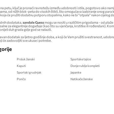
 na petu, ključ je pronaći ravnotežu između udobnosti i stila, pogotovo ako namje
nama, od nižih blok-peta do visokih štikli, što omogućava izabiranje onog para k
oja će pružiti dodatnu potporu stopalima, kako ne bi "otpala" nakon cijelog d
odnih dodataka,
sandale Guess
mogu se nositi u različitim prigodama - od plaže
ealne za elegantnije događaje (kao što su vjenčanja, krstitke ili rođendani). Kom
ijeli duh grada gdje god se nalazili.
van dodatak za ljetno godišnje doba, a koji će Vam pružiti svestranost, udobno
ji će zadovoljiti sve ukuse i potrebe.
orije
Prsluk ženski
Sportske tajice
Kaputi
Donje rublje kompleti
Sportski grudnjak
Japanke
Pončo
Natikače ženske