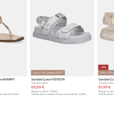
-17%
Extra -5% s kodom: OFF*
Extra -5% 
žne RAMIRY
Sandale Guess FADISON
Sandale G
Trenutna cijena:
Trenutna cijena
69,99 €
81,99 €
Regularna cijena:
114,90 €
Regularna cijen
je sniženja:
82,99 €
Najniža cijena u zadnjih 30 dana prije sniženja:
73,99 €
Najniža cijena u