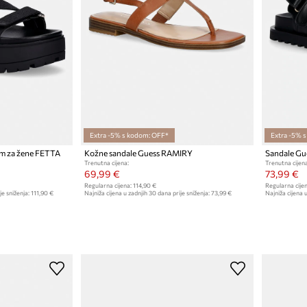
Extra -5% s kodom: OFF*
Extra -5% 
om za žene FETTA
Kožne sandale Guess RAMIRY
Sandale Gu
Trenutna cijena:
Trenutna cijena
69,99 €
73,99 €
Regularna cijena:
114,90 €
Regularna cijen
je sniženja:
111,90 €
Najniža cijena u zadnjih 30 dana prije sniženja:
73,99 €
Najniža cijena u