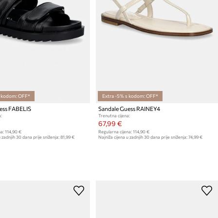
s kodom: OFF*
Extra -5% s kodom: OFF*
ess FABELIS
Sandale Guess RAINEY4
:
Trenutna cijena:
67,99 €
a:
114,90 €
Regularna cijena:
114,90 €
 zadnjih 30 dana prije sniženja:
81,99 €
Najniža cijena u zadnjih 30 dana prije sniženja:
74,99 €