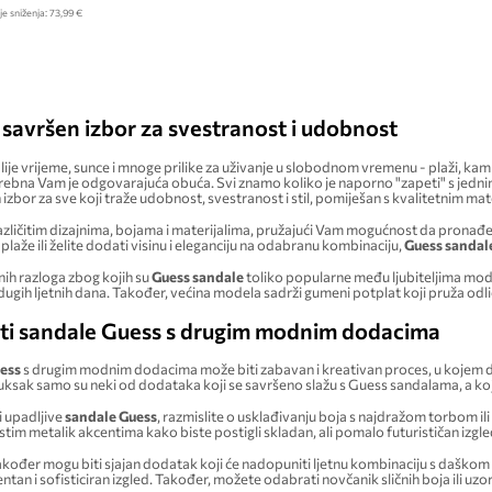
je sniženja:
73,99 €
 savršen izbor za svestranost i udobnost
ije vrijeme, sunce i mnoge prilike za uživanje u slobodnom vremenu - plaži, kamp
rebna Vam je odgovarajuća obuća. Svi znamo koliko je naporno "zapeti" s jednim 
izbor za sve koji traže udobnost, svestranost i stil, pomiješan s kvalitetnim ma
azličitim dizajnima, bojama i materijalima, pružajući Vam mogućnost da pronađete
aže ili želite dodati visinu i eleganciju na odabranu kombinaciju,
Guess sandal
nih razloga zbog kojih su
Guess sandale
toliko popularne među ljubiteljima mode
ugih ljetnih dana. Također, većina modela sadrži gumeni potplat koji pruža odli
ti sandale Guess s drugim modnim dodacima
ess
s drugim modnim dodacima može biti zabavan i kreativan proces, u kojem do 
ruksak samo su neki od dodataka koji se savršeno slažu s Guess sandalama, a k
i upadljive
sandale Guess
, razmislite o usklađivanju boja s najdražom torbom ili
stim metalik akcentima kako biste postigli skladan, ali pomalo futurističan izgle
kođer mogu biti sjajan dodatak koji će nadopuniti ljetnu kombinaciju s daškom 
ntan i sofisticiran izgled. Također, možete odabrati novčanik sličnih boja ili uz