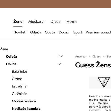
Premium Fashion Benefits >
Besplatna d
Žene
Muškarci
Djeca
Home
Noviteti
Odjeća
Obuća
Dodaci
Sport
Premium ponud
Žene
Odjeća
Answear
Guess
Že
Guess Žens
Obuća
Bluze i košulje
Čarape
Balerinke
Donje rublje
Čizme
Dukserice
Espadrile
Haljine
Gležnjače
Guess je stvore
modna marka br
Hlače i tajice
Modne tenisice
stila. Omiljen
ponajviše zbog kv
Jakne
Natikače i sandale
vjernosti naj