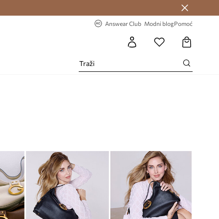
Answear Club >
-20% na prvu narudžbu >
Answear Club
Modni blog
Pomoć