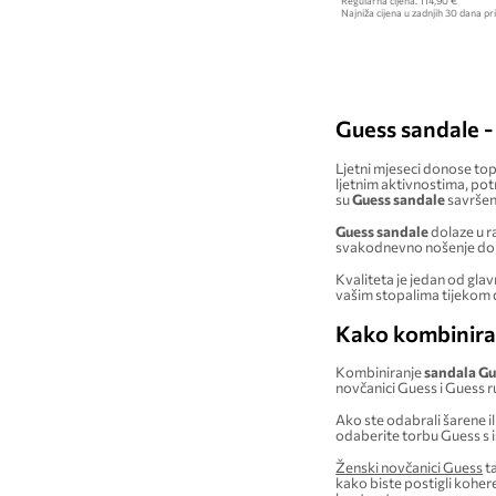
Regularna cijena:
114,90 €
Najniža cijena u zadnjih 30 dana pri
Guess sandale -
Ljetni mjeseci donose topl
ljetnim aktivnostima, pot
su
Guess sandale
savršen 
Guess sandale
dolaze u r
svakodnevno nošenje do pl
Kvaliteta je jedan od glav
vašim stopalima tijekom d
Kako kombinira
Kombiniranje
sandala Gu
novčanici Guess i Guess 
Ako ste odabrali šarene il
odaberite torbu Guess s i
Ženski novčanici Guess
ta
kako biste postigli kohere