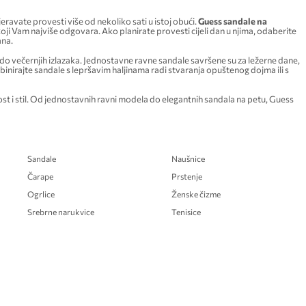
ravate provesti više od nekoliko sati u istoj obući.
Guess sandale na
oji Vam najviše odgovara. Ako planirate provesti cijeli dan u njima, odaberite
ana.
 do večernjih izlazaka. Jednostavne ravne sandale savršene su za ležerne dane,
binirajte sandale s lepršavim haljinama radi stvaranja opuštenog dojma ili s
st i stil. Od jednostavnih ravni modela do elegantnih sandala na petu, Guess
Sandale
Naušnice
Čarape
Prstenje
Ogrlice
Ženske čizme
Srebrne narukvice
Tenisice