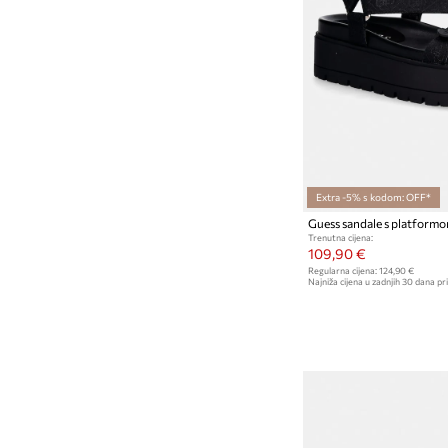
Extra -5% s kodom: OFF*
Guess sandale s platform
Trenutna cijena:
109,90 €
Regularna cijena:
124,90 €
Najniža cijena u zadnjih 30 dana pri