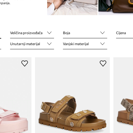
mpanja.
Veličina proizvođača
Boja
Cijena
Unutarnji materijal
Vanjski materijal