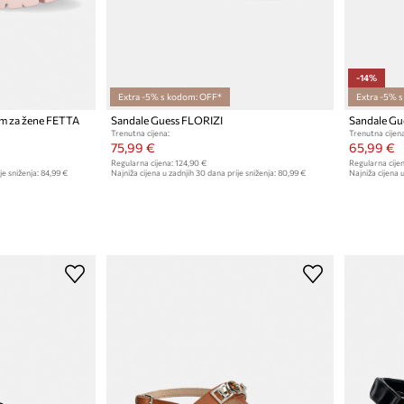
-14%
Extra -5% s kodom: OFF*
Extra -5% 
om za žene FETTA
Sandale Guess FLORIZI
Sandale G
Trenutna cijena:
Trenutna cijena
75,99 €
65,99 €
Regularna cijena:
124,90 €
Regularna cijen
je sniženja:
84,99 €
Najniža cijena u zadnjih 30 dana prije sniženja:
80,99 €
Najniža cijena u