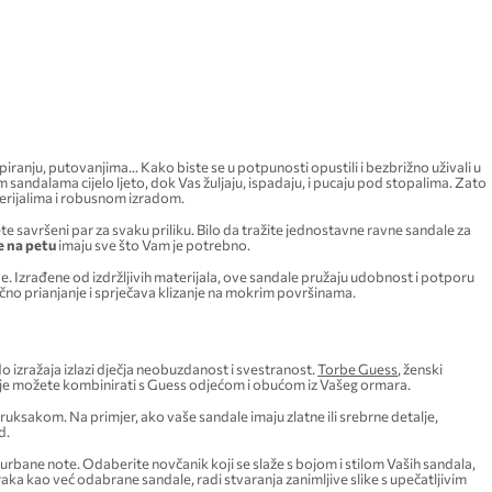
iranju, putovanjima... Kako biste se u potpunosti opustili i bezbrižno uživali u
sandalama cijelo ljeto, dok Vas žuljaju, ispadaju, i pucaju pod stopalima. Zato
terijalima i robusnom izradom.
 savršeni par za svaku priliku. Bilo da tražite jednostavne ravne sandale za
e
na petu
imaju sve što Vam je potrebno.
. Izrađene od izdržljivih materijala, ove sandale pružaju udobnost i potporu
čno prianjanje i sprječava klizanje na mokrim površinama.
izražaja izlazi dječja neobuzdanost i svestranost.
Torbe Guess
, ženski
oje možete kombinirati s Guess odjećom i obućom iz Vašeg ormara.
 ruksakom. Na primjer, ako vaše sandale imaju zlatne ili srebrne detalje,
d.
urbane note. Odaberite novčanik koji se slaže s bojom i stilom Vaših sandala,
oraka kao već odabrane sandale, radi stvaranja zanimljive slike s upečatljivim