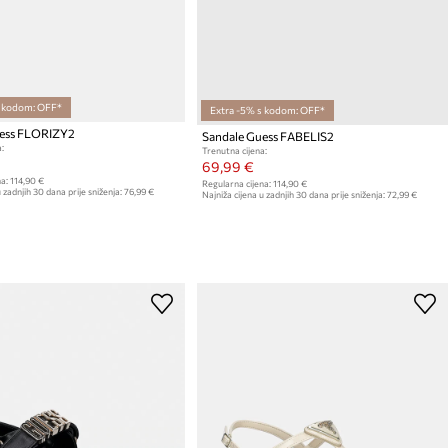
s kodom: OFF*
Extra -5% s kodom: OFF*
uess FLORIZY2
Sandale Guess FABELIS2
:
Trenutna cijena:
69,99 €
a:
114,90 €
Regularna cijena:
114,90 €
 zadnjih 30 dana prije sniženja:
76,99 €
Najniža cijena u zadnjih 30 dana prije sniženja:
72,99 €