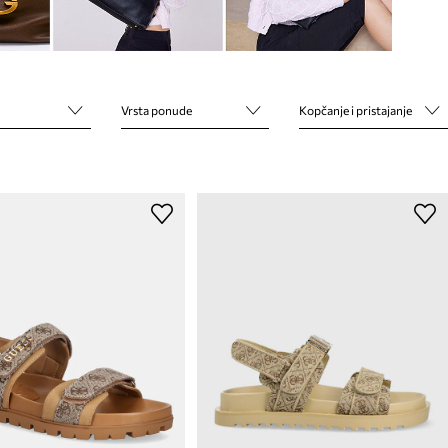
Vrsta ponude
Kopčanje i pristajanje