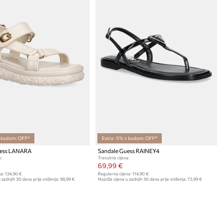
s kodom: OFF*
Extra -5% s kodom: OFF*
uess LANARA
Sandale Guess RAINEY4
:
Trenutna cijena:
69,99 €
a:
134,90 €
Regularna cijena:
114,90 €
 zadnjih 30 dana prije sniženja:
98,99 €
Najniža cijena u zadnjih 30 dana prije sniženja:
73,99 €