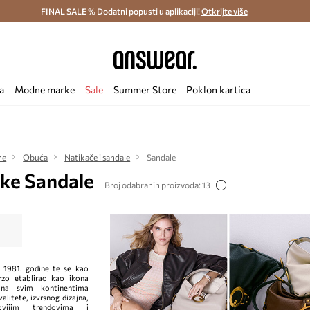
ostava i povrat (od 70€) >
FINAL SALE % Dodatni popusti u aplikaciji!
Dostava u roku 48 sati >
Otkrijte više
Štedite s 
a
Modne marke
Sale
Summer Store
Poklon kartica
ne
Obuća
Natikače i sandale
Sandale
ke Sandale
Broj odabranih proizvoda: 13
n 1981. godine te se kao
zo etablirao kao ikona
i na svim kontinentima
alitete, izvrsnog dizajna,
novijim trendovima i