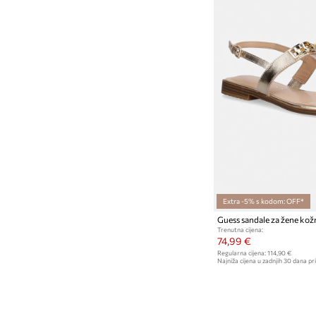
Extra -5% s kodom: OFF*
Guess sandale za žene ko
Trenutna cijena:
74,99 €
Regularna cijena:
114,90 €
Najniža cijena u zadnjih 30 dana pri