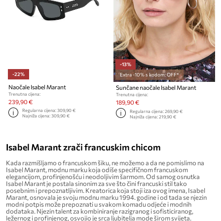
-13%
-22%
Extra -10% s kodom: OFF*
Naočale Isabel Marant
Sunčane naočale Isabel Marant
Trenutna cijena:
Trenutna cijena:
239,90 €
189,90 €
Regularna cijena:
309,90 €
Regularna cijena:
269,90 €
Najniža cijena:
309,90 €
Najniža cijena:
219,90 €
Isabel Marant zrači francuskim chicom
Kada razmišljamo o francuskom šiku, ne možemo a da ne pomislimo na
Isabel Marant, modnu marku koja odiše specifičnom francuskom
elegancijom, profinjenošću i neodoljivim šarmom. Od samog osnutka
Isabel Marant je postala sinonim za sve što čini francuski stil tako
posebnim i prepoznatljivim. Kreatorica koja stoji iza ovog imena, Isabel
Marant, osnovala je svoju modnu marku 1994. godine i od tada se njezin
modni potpis može prepoznati u svakom komadu odjeće i modnih
dodataka. Njezin talent za kombiniranje razigranog i sofisticiranog,
ležernog i profinjenog, osvojio je srca ljubitelja mode širom svijeta.