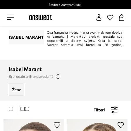
Štedite s Answear Club >
Ova francuska modna marka svakim danom dobiva
na zamahu i Marantovi projekti postaju sve
popularniji u cijelom svijetu. Kada je Isabel
Marant stvarala svoj brend sa 26 godina,
postavila jr jasan cilj - kreirati odjeću koju je željela i sama kupiti, odjeću za
djevojke i zaposlene žene koje imaju dobar ukus i žele ulagati u svoj izgled, ali
bez da za to moraju opljačkati banku.
Isabel Marant
Broj odabranih proizvoda: 12
žene
Filteri