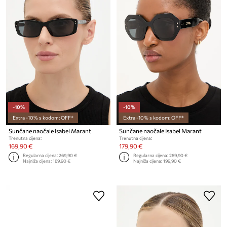
-10%
-10%
Extra -10% s kodom: OFF*
Extra -10% s kodom: OFF*
Sunčane naočale Isabel Marant
Sunčane naočale Isabel Marant
Trenutna cijena:
Trenutna cijena:
169,90 €
179,90 €
Regularna cijena:
269,90 €
Regularna cijena:
289,90 €
Najniža cijena:
189,90 €
Najniža cijena:
199,90 €