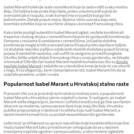
Isabel Marant kolekcije nude raznolikost koja će zadovoljiti svaku modnu
želju. Od haljina koje prate liniju tijela, preko voluminoznih suknji do
oversized jakni i kaputa, svaki komad ima svoj pečat koji ga čini
jedinstvenim. Detalji poput resica, šljokica i etno uzoraka daju notu
boemske estetike koja se savršeno uklapa u koncept francuskog chica.
Kako biste postigli autentični Isabel Marant izgled, možete kombinirati
traperice visokog struka s romantičnom bluzom te upotpuniti kombinaciju
čizmama s resicama ili sandalama s remenčićima. Još jedna dobitna
kombinacija mogla bi biti oversized jakna ili kaput preko lepršave haljine.
Uz dodatak nekoliko pažljivo odabranih modnih dodataka poput širokog
pojasa ili neobičnih naušnica, vaš outfit će zasigurno privlačiti poglede.
Ukoliko želite unijeti dašak francuskog chica u svoju garderobu, ne čekajte
ni trenutka! Otkrijte čari Isabel Marant modnih komada kao što su
ženske
naočale Isabel Marant
i zaljubite se u neodoljive kreacije koje će vas oboriti
s nogu. Kroz eleganciju, šarm i besprijekoran stil, Isabel Marant čini da se
osjećate posebno, uvijek i svuda.
Popularnost Isabel Marant u Hrvatskoj stalno raste
Francuski chic sve je prisutniji na hrvatskoj modnoj sceni, a popularnost
Isabel Marant u Hrvatskoj vjerno svjedoči o tome. S razlogom, jer Isabel
Marant odiše elegancijom, šarmom i sofisticiranošću koji ga čine savršenim
izborom za moderne, samouvjerene žene koje znaju što žele. Hrvatska
publika prepoznala je vrijednost i kvalitetu koju nudi Isabel Marant, a
njezini modni komadi brzo su postali nezaobilazan dio garderobe.
Ležernost i profinjenost su upravo najvažnije dvije karakteristike koje čine
modu Isabel Marant tako privlačnom jer omogućuje da se u njezinim
kreacijama osjećate ugodno i samopouzdano, a istovremeno izgledate