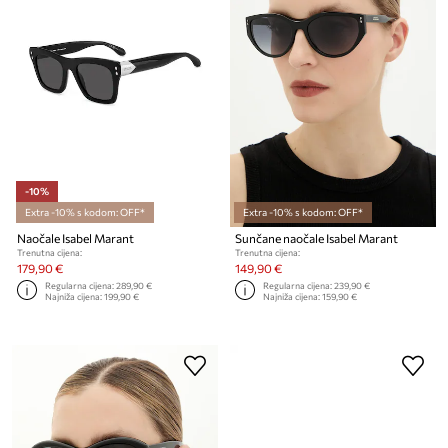
-10%
Extra -10% s kodom: OFF*
Extra -10% s kodom: OFF*
Naočale Isabel Marant
Sunčane naočale Isabel Marant
Trenutna cijena:
Trenutna cijena:
179,90 €
149,90 €
Regularna cijena:
289,90 €
Regularna cijena:
239,90 €
Najniža cijena:
199,90 €
Najniža cijena:
159,90 €