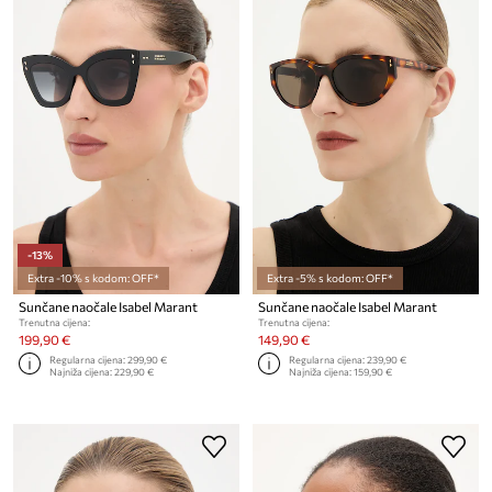
-13%
Extra -10% s kodom: OFF*
Extra -5% s kodom: OFF*
Sunčane naočale Isabel Marant
Sunčane naočale Isabel Marant
Trenutna cijena:
Trenutna cijena:
199,90 €
149,90 €
Regularna cijena:
299,90 €
Regularna cijena:
239,90 €
Najniža cijena:
229,90 €
Najniža cijena:
159,90 €