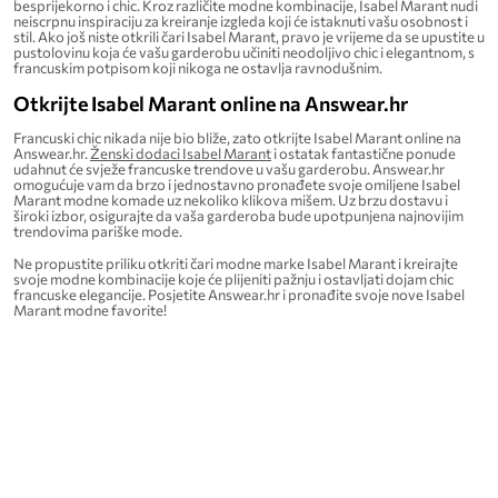
besprijekorno i chic. Kroz različite modne kombinacije, Isabel Marant nudi
neiscrpnu inspiraciju za kreiranje izgleda koji će istaknuti vašu osobnost i
stil. Ako još niste otkrili čari Isabel Marant, pravo je vrijeme da se upustite u
pustolovinu koja će vašu garderobu učiniti neodoljivo chic i elegantnom, s
francuskim potpisom koji nikoga ne ostavlja ravnodušnim.
Otkrijte Isabel Marant online na Answear.hr
Francuski chic nikada nije bio bliže, zato otkrijte Isabel Marant online na
Answear.hr.
Ženski dodaci Isabel Marant
i ostatak fantastične ponude
udahnut će svježe francuske trendove u vašu garderobu. Answear.hr
omogućuje vam da brzo i jednostavno pronađete svoje omiljene Isabel
Marant modne komade uz nekoliko klikova mišem. Uz brzu dostavu i
široki izbor, osigurajte da vaša garderoba bude upotpunjena najnovijim
trendovima pariške mode.
Ne propustite priliku otkriti čari modne marke Isabel Marant i kreirajte
svoje modne kombinacije koje će plijeniti pažnju i ostavljati dojam chic
francuske elegancije. Posjetite Answear.hr i pronađite svoje nove Isabel
Marant modne favorite!