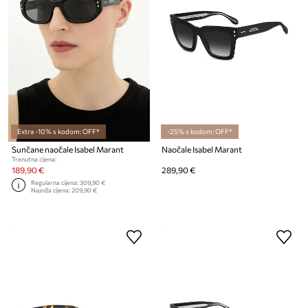
Extra -10% s kodom: OFF*
-25% s kodom: OFF*
Sunčane naočale Isabel Marant
Naočale Isabel Marant
Trenutna cijena:
189,90 €
289,90 €
Regularna cijena:
309,90 €
Najniža cijena:
209,90 €