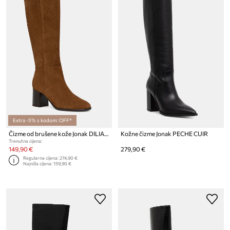
Extra -5% s kodom: OFF*
Čizme od brušene kože Jonak DILIA CROUTE
Kožne čizme Jonak PECHE CUIR
Trenutna cijena:
149,90 €
279,90 €
Regularna cijena:
274,90 €
Najniža cijena:
159,90 €