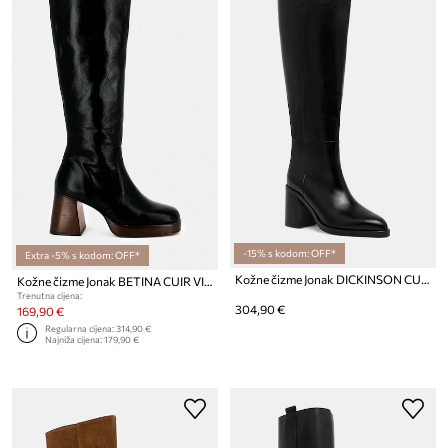
-15% s kodom: OFF*
Extra -5% s kodom: OFF*
Kožne čizme Jonak DICKINSON CUIR
Kožne čizme Jonak BETINA CUIR VIEILLI
Trenutna cijena:
304,90 €
169,90 €
Regularna cijena:
314,90 €
Najniža cijena:
179,90 €