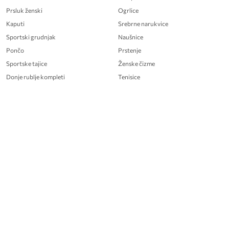
Prsluk ženski
Ogrlice
Kaputi
Srebrne narukvice
Sportski grudnjak
Naušnice
Pončo
Prstenje
Sportske tajice
Ženske čizme
Donje rublje kompleti
Tenisice