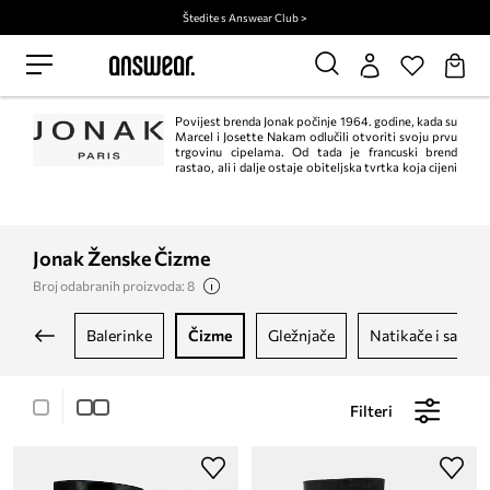
Štedite s Answear Club >
Povijest brenda Jonak počinje 1964. godine, kada su
Marcel i Josette Nakam odlučili otvoriti svoju prvu
trgovinu cipelama. Od tada je francuski brend
rastao, ali i dalje ostaje obiteljska tvrtka koja cijeni
tradicionalnu izradu, kvalitetu i lijep dizajn.
Jonak Ženske Čizme
Broj odabranih proizvoda: 8
balerinke
čizme
gležnjače
natikače i sandal
Filteri