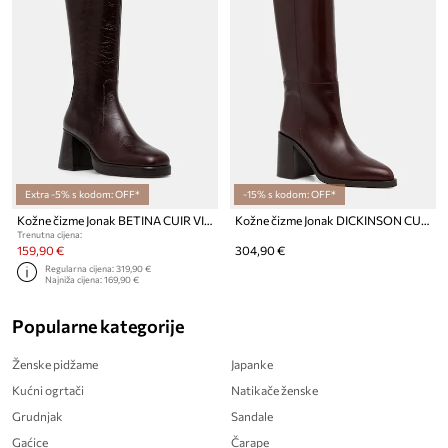
Extra -5% s kodom: OFF*
-15% s kodom: OFF*
Kožne čizme Jonak BETINA CUIR VIEILLI
Kožne čizme Jonak DICKINSON CUIR
Trenutna cijena:
159,90 €
304,90 €
Regularna cijena:
319,90 €
Najniža cijena:
169,90 €
Popularne kategorije
Ženske pidžame
Japanke
Kućni ogrtači
Natikače ženske
Grudnjak
Sandale
Gaćice
Čarape