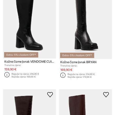
Extra -5% s kodom: OFF*
Extra -5% s kodom: OFF*
Kožne čizme Jonak VENDOME CUIR
Kožne čizme Jonak BRYAN
Trenutna cijena:
Trenutna cijena:
159,90 €
169,90 €
Regularna cijena:
294,90 €
Regularna cijena:
314,90 €
Najniža cijena:
169,90 €
Najniža cijena:
179,90 €