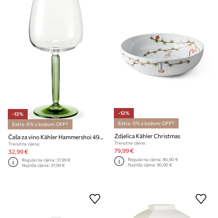
-12%
-13%
Extra -5% s kodom: OFF*
Extra -5% s kodom: OFF*
Zdjelica Kähler Christmas
Čaša za vino Kähler Hammershoi 490 ml 2-pack
Trenutna cijena:
Trenutna cijena:
79,99 €
32,99 €
Regularna cijena:
90,90 €
Regularna cijena:
37,99 €
Najniža cijena:
90,90 €
Najniža cijena:
37,99 €