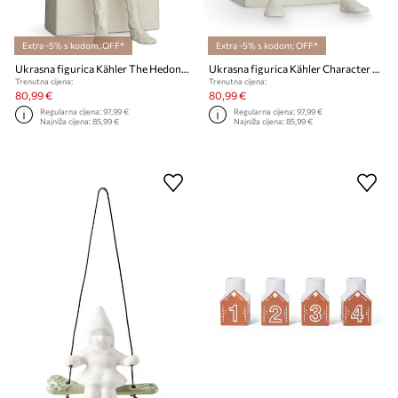
Extra -5% s kodom: OFF*
Extra -5% s kodom: OFF*
Ukrasna figurica Kähler The Hedonist 22 cm
Ukrasna figurica Kähler Character Reflective One
Trenutna cijena:
Trenutna cijena:
80,99 €
80,99 €
Regularna cijena:
97,99 €
Regularna cijena:
97,99 €
Najniža cijena:
85,99 €
Najniža cijena:
85,99 €