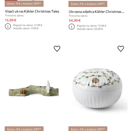
Extra -5% s kodom: OFF*
Extra -5% s kodom: OFF*
Viseći ukras Kähler Christmas Tales
Ukrasna zdjelica Kähler Christmas Bowl
Trenutna cijena:
Trenutna cijena:
13,99 €
54,99 €
Regularna cijena:
21,99 €
Regularna cijena:
73,99 €
Najniža cijena:
17,99 €
Najniža cijena:
55,99 €
Extra -5% s kodom: OFF*
Extra -5% s kodom: OFF*