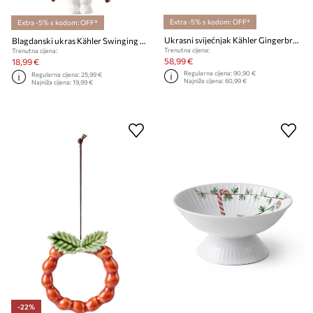
Extra -5% s kodom: OFF*
Extra -5% s kodom: OFF*
Ukrasni svijećnjak Kähler Gingerbread Advent 7,5 x 5 cm 4-pack
Blagdanski ukras Kähler Swinging girl
Trenutna cijena:
Trenutna cijena:
58,99 €
18,99 €
Regularna cijena:
90,90 €
Regularna cijena:
25,99 €
Najniža cijena:
60,99 €
Najniža cijena:
19,99 €
-22%