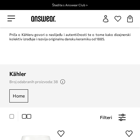
Štedite s Answear Club >
Priča o Kähleru govori o naslijeđu i autentičnosti te o tome kako dizajnerski
kolektiv izrađuje i razvija originalnu dansku keramiku od 1885.
Kähler
Broj odabranih proizvoda: 38
home
Filteri