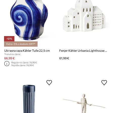
-12%
Extra -5% s kodom: OFF*
Ukrasna vaza Kähler Tulle 22,5 cm
Fenjer Kähler Urbania Lighthouse City 21 cm
Trenutna cijena:
66,99 €
61,99 €
Regularna cijena:
76,99 €
Najniža cijena:
76,99 €