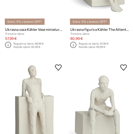
Extra -5% s kodom: OFF*
Extra -5% s kodom: OFF*
Ukrasna vaza Kähler Vase miniature 3-pack
Ukrasna figurica Kähler The Attentive One 13 cm
Trenutna cijena:
Trenutna cijena:
57,99 €
80,99 €
Regularna cijena:
68,99 €
Regularna cijena:
97,99 €
Najniža cijena:
60,99 €
Najniža cijena:
85,99 €