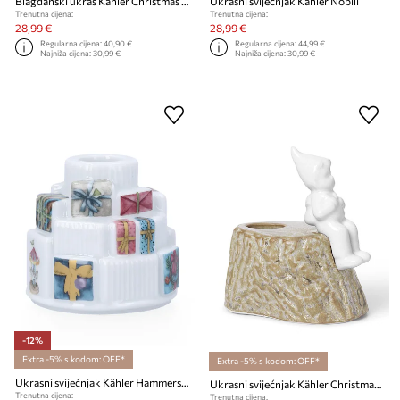
Blagdanski ukras Kähler Christmas Tales Christmas Hug
Ukrasni svijećnjak Kähler Nobili
Trenutna cijena:
Trenutna cijena:
28,99 €
28,99 €
Regularna cijena:
40,90 €
Regularna cijena:
44,99 €
Najniža cijena:
30,99 €
Najniža cijena:
30,99 €
-12%
Extra -5% s kodom: OFF*
Extra -5% s kodom: OFF*
Ukrasni svijećnjak Kähler Hammershoi Christmas Gifts 20 x 9,5 x 9,5 cm
Ukrasni svijećnjak Kähler Christmas Journey
Trenutna cijena:
Trenutna cijena: