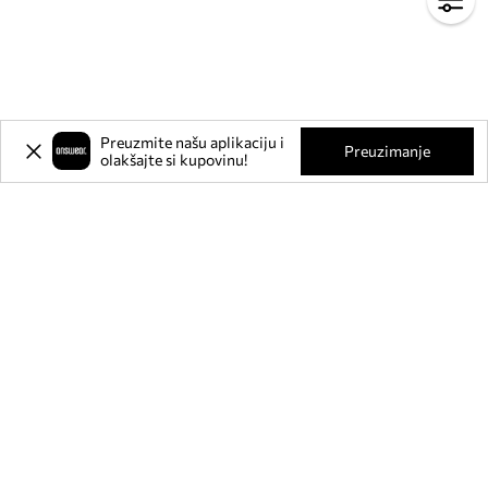
Preuzmite našu aplikaciju i
Preuzimanje
olakšajte si kupovinu!
Prijavite se na naš newsletter i
ostvarite
-20%
** na svoju prvu
kupnju.