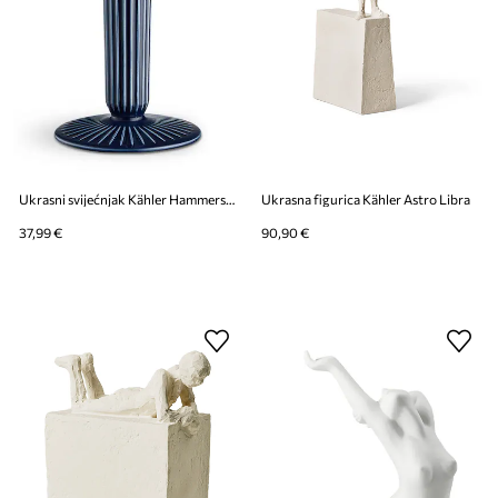
Ukrasni svijećnjak Kähler Hammershoi 16 cm
Ukrasna figurica Kähler Astro Libra
37,99 €
90,90 €