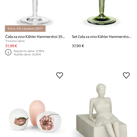
Extra -5% s kodom: OFF*
Čaša za vino Kähler Hammershoi 350 ml
Set čaša za vino Kähler Hammershoi 350 ml 2-pack
Trenutna cijena:
31,99 €
37,90 €
Regularna cijena:
37,99 €
Najniža cijena:
32,99 €