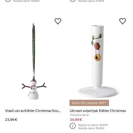
Najniža cijena:
18,99 €
Najniža cijena:
15,99 €
Extra -5% s kodom: OFF*
Viseći ukras Kähler Christmas Snowgirl
Ukrasni svijećnjak Kähler Christmas
Trenutna cijena:
23,99 €
34,99 €
Regularna cijena:
49,99 €
Najniža cijena:
35,99 €