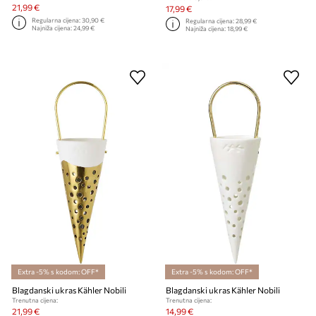
21,99 €
17,99 €
Regularna cijena:
30,90 €
Regularna cijena:
28,99 €
Najniža cijena:
24,99 €
Najniža cijena:
18,99 €
Extra -5% s kodom: OFF*
Extra -5% s kodom: OFF*
Blagdanski ukras Kähler Nobili
Blagdanski ukras Kähler Nobili
Trenutna cijena:
Trenutna cijena:
21,99 €
14,99 €