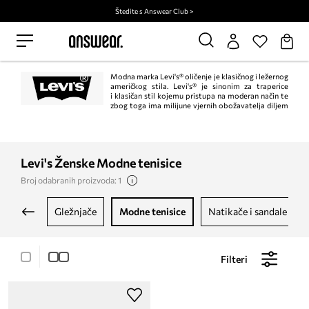
Štedite s Answear Club >
Modna marka Levi's® oličenje je klasičnog i ležernog
američkog stila. Levi's® je sinonim za traperice
i klasičan stil kojemu pristupa na moderan način te
zbog toga ima milijune vjernih obožavatelja diljem
svijeta.
Levi's Ženske Modne tenisice
Broj odabranih proizvoda: 1
gležnjače
modne tenisice
natikače i sandale
Filteri