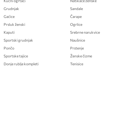
Kućni ogrtači
Natikače ženske
Grudnjak
Sandale
Gaćice
Čarape
Prsluk ženski
Ogrlice
Kaputi
Srebrne narukvice
Sportski grudnjak
Naušnice
Pončo
Prstenje
Sportske tajice
Ženske čizme
Donje rublje kompleti
Tenisice