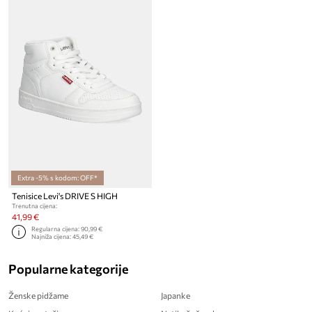
Extra -5% s kodom: OFF*
Tenisice Levi's DRIVE S HIGH
Trenutna cijena:
41,99 €
Regularna cijena:
90,99 €
Najniža cijena:
45,49 €
Popularne kategorije
Ženske pidžame
Japanke