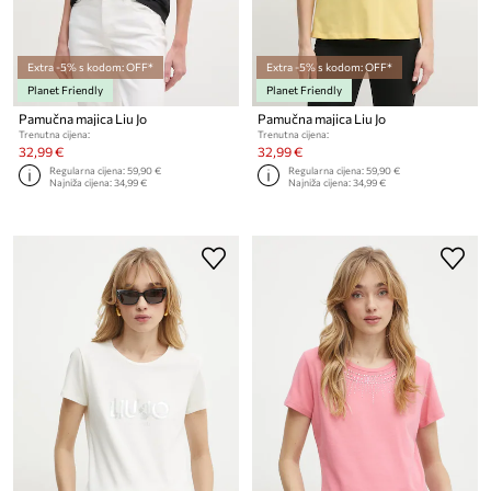
Extra -5% s kodom: OFF*
Extra -5% s kodom: OFF*
Planet Friendly
Planet Friendly
Pamučna majica Liu Jo
Pamučna majica Liu Jo
Trenutna cijena:
Trenutna cijena:
32,99 €
32,99 €
Regularna cijena:
59,90 €
Regularna cijena:
59,90 €
Najniža cijena:
34,99 €
Najniža cijena:
34,99 €