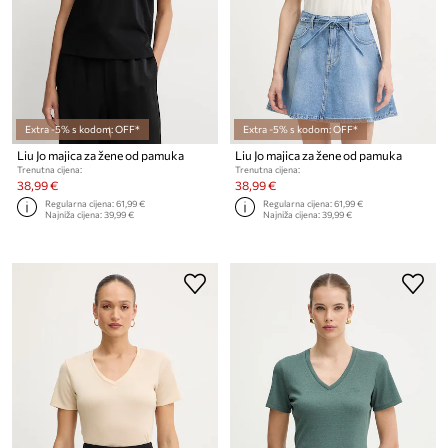
Extra -5% s kodom: OFF*
Extra -5% s kodom: OFF*
Liu Jo majica za žene od pamuka
Liu Jo majica za žene od pamuka
Trenutna cijena:
Trenutna cijena:
38,99 €
38,99 €
Regularna cijena:
61,99 €
Regularna cijena:
61,99 €
Najniža cijena:
39,99 €
Najniža cijena:
39,99 €