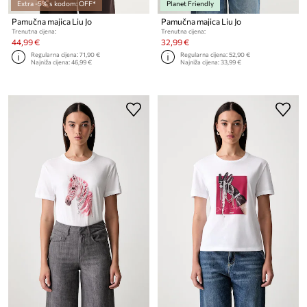
Extra -5% s kodom: OFF*
Planet Friendly
Pamučna majica Liu Jo
Pamučna majica Liu Jo
Trenutna cijena:
Trenutna cijena:
44,99 €
32,99 €
Regularna cijena:
71,90 €
Regularna cijena:
52,90 €
Najniža cijena:
46,99 €
Najniža cijena:
33,99 €