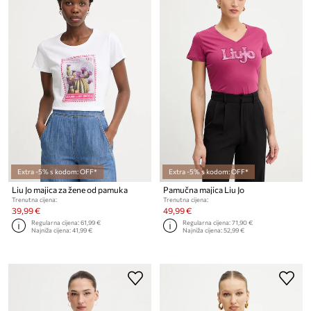
Extra -5% s kodom: OFF*
Extra -5% s kodom: OFF*
Liu Jo majica za žene od pamuka
Pamučna majica Liu Jo
Trenutna cijena:
Trenutna cijena:
39,99 €
49,99 €
Regularna cijena:
61,99 €
Regularna cijena:
71,90 €
Najniža cijena:
41,99 €
Najniža cijena:
52,99 €