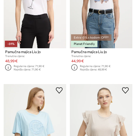
Extra -5% s kodom: OFF*
-31%
Planet Friendly
Pamučna majica Liu Jo
Pamučna majica Liu Jo
Trenutna cijena:
Trenutna cijena:
48,99 €
44,99 €
Regularna cijena:
71,90 €
Regularna cijena:
71,90 €
Najniža cijena:
71,90 €
Najniža cijena:
48,99 €