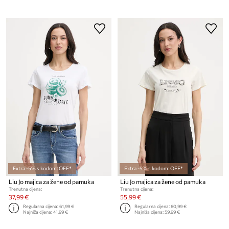
Extra -5% s kodom: OFF*
Extra -5% s kodom: OFF*
Liu Jo majica za žene od pamuka
Liu Jo majica za žene od pamuka
Trenutna cijena:
Trenutna cijena:
37,99 €
55,99 €
Regularna cijena:
61,99 €
Regularna cijena:
80,99 €
Najniža cijena:
41,99 €
Najniža cijena:
59,99 €