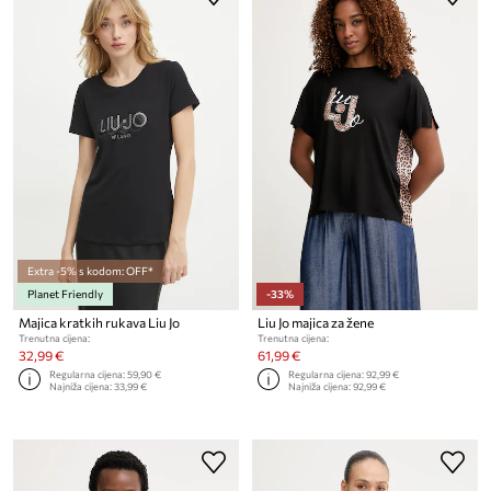
Extra -5% s kodom: OFF*
Planet Friendly
-33%
Majica kratkih rukava Liu Jo
Liu Jo majica za žene
Trenutna cijena:
Trenutna cijena:
32,99 €
61,99 €
Regularna cijena:
59,90 €
Regularna cijena:
92,99 €
Najniža cijena:
33,99 €
Najniža cijena:
92,99 €