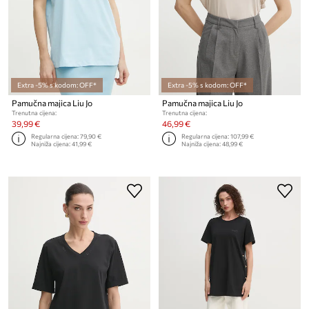
Extra -5% s kodom: OFF*
Extra -5% s kodom: OFF*
Pamučna majica Liu Jo
Pamučna majica Liu Jo
Trenutna cijena:
Trenutna cijena:
39,99 €
46,99 €
Regularna cijena:
79,90 €
Regularna cijena:
107,99 €
Najniža cijena:
41,99 €
Najniža cijena:
48,99 €