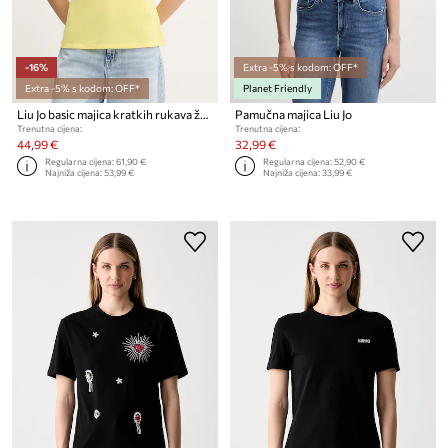
-16%
Extra -5% s kodom: OFF*
Extra -5% s kodom: OFF*
Planet Friendly
Liu Jo basic majica kratkih rukava ženska
Pamučna majica Liu Jo
Trenutna cijena:
Trenutna cijena:
44,99 €
32,99 €
Regularna cijena:
61,90 €
Regularna cijena:
52,90 €
Najniža cijena:
53,99 €
Najniža cijena:
33,99 €