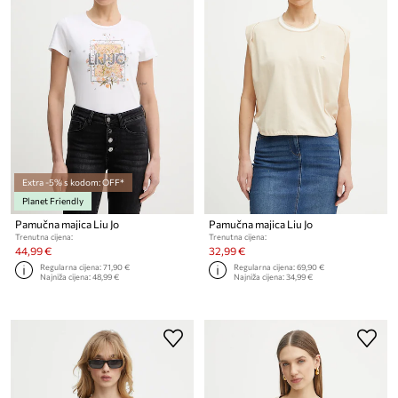
Extra -5% s kodom: OFF*
Planet Friendly
Pamučna majica Liu Jo
Pamučna majica Liu Jo
Trenutna cijena:
Trenutna cijena:
44,99 €
32,99 €
Regularna cijena:
71,90 €
Regularna cijena:
69,90 €
Najniža cijena:
48,99 €
Najniža cijena:
34,99 €