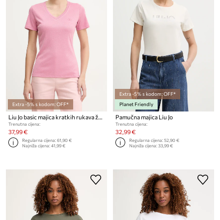
Extra -5% s kodom: OFF*
Extra -5% s kodom: OFF*
Planet Friendly
Liu Jo basic majica kratkih rukava ženska
Pamučna majica Liu Jo
Trenutna cijena:
Trenutna cijena:
37,99 €
32,99 €
Regularna cijena:
61,90 €
Regularna cijena:
52,90 €
Najniža cijena:
41,99 €
Najniža cijena:
33,99 €