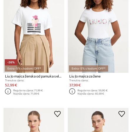
-26%
Extra -5% s kodom: OFF*
Extra -5% s kodom: OFF*
Liu Jo majica ženska od pamuka s elastanom
Liu Jo majica za žene
Trenutna cijena:
Trenutna cijena:
52,99 €
37,99 €
Regularna cijena:
71,99 €
Regularna cijena:
59,90 €
Najniža cijena:
71,99 €
Najniža cijena:
40,99 €