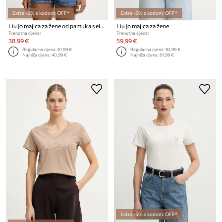
Extra -5% s kodom: OFF*
Extra -5% s kodom: OFF*
Liu Jo majica za žene od pamuka s elastanom
Liu Jo majica za žene
Trenutna cijena:
Trenutna cijena:
38,99 €
59,99 €
Regularna cijena:
61,99 €
Regularna cijena:
92,99 €
Najniža cijena:
40,99 €
Najniža cijena:
61,99 €
Extra -5% s kodom: OFF*