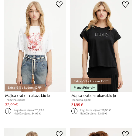
Extra -5% s kodom: OFF*
Extra -5% s kodom: OFF*
Planet Friendly
Majica kratkih rukava Liu Jo
Majica kratkih rukava Liu Jo
Trenutna cijena:
Trenutna cijena:
32,99 €
31,99 €
Regularna cijena:
76,99 €
Regularna cijena:
59,90 €
Najniža cijena:
34,99 €
Najniža cijena:
32,99 €