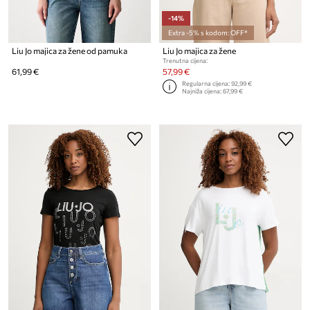
-14%
Extra -5% s kodom: OFF*
Liu Jo majica za žene od pamuka
Liu Jo majica za žene
Trenutna cijena:
61,99 €
57,99 €
Regularna cijena:
92,99 €
Najniža cijena:
67,99 €