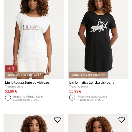
-14%
Extra -5% s kodom: OFF*
Extra -5% s kodom: OFF*
Liu Jo top za žene od viskoze
Liu Jo majica ženska viskozna
Trenutna cijena:
Trenutna cijena:
52,99 €
55,99 €
Regularna cijena:
71,99 €
Regularna cijena:
92,99 €
Najniža cijena:
61,99 €
Najniža cijena:
61,99 €