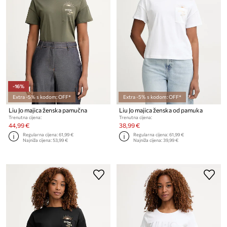
-16%
Extra -5% s kodom: OFF*
Extra -5% s kodom: OFF*
Liu Jo majica ženska pamučna
Liu Jo majica ženska od pamuka
Trenutna cijena:
Trenutna cijena:
44,99 €
38,99 €
Regularna cijena:
61,99 €
Regularna cijena:
61,99 €
Najniža cijena:
53,99 €
Najniža cijena:
39,99 €