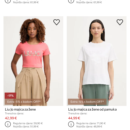
Najniža cijena:
61,99 €
Najniža cijena:
61,99 €
-17%
Extra -5% s kodom: OFF*
Extra -5% s kodom: OFF*
Liu Jo majica za žene
Liu Jo majica za žene od pamuka
Trenutna cijena:
Trenutna cijena:
42,99 €
44,99 €
Regularna cijena:
59,90 €
Regularna cijena:
71,90 €
Najniža cijena:
51,99 €
Najniža cijena:
48,99 €