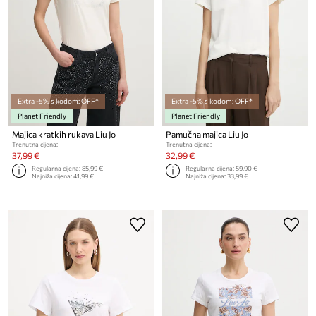
Extra -5% s kodom: OFF*
Extra -5% s kodom: OFF*
Planet Friendly
Planet Friendly
Majica kratkih rukava Liu Jo
Pamučna majica Liu Jo
Trenutna cijena:
Trenutna cijena:
37,99 €
32,99 €
Regularna cijena:
85,99 €
Regularna cijena:
59,90 €
Najniža cijena:
41,99 €
Najniža cijena:
33,99 €