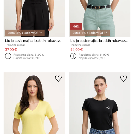
-16%
Extra -5% s kodom: OFF*
Extra -5% s kodom: OFF*
Liu Jo basic majica kratkih rukava za žene
Liu Jo basic majica kratkih rukava za žene
Trenutna cijena:
Trenutna cijena:
37,99 €
44,99 €
Regularna cijena:
61,90 €
Regularna cijena:
61,90 €
Najniža cijena:
39,99 €
Najniža cijena:
53,99 €