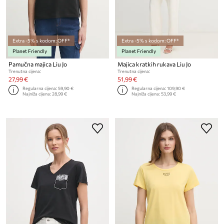
Extra -5% s kodom: OFF*
Extra -5% s kodom: OFF*
Planet Friendly
Planet Friendly
Pamučna majica Liu Jo
Majica kratkih rukava Liu Jo
Trenutna cijena:
Trenutna cijena:
27,99 €
51,99 €
Regularna cijena:
59,90 €
Regularna cijena:
109,90 €
Najniža cijena:
28,99 €
Najniža cijena:
53,99 €