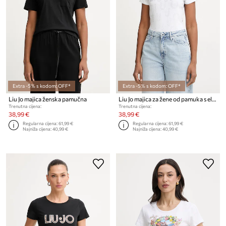
Extra -5% s kodom: OFF*
Extra -5% s kodom: OFF*
Liu Jo majica ženska pamučna
Liu Jo majica za žene od pamuka s elastanom
Trenutna cijena:
Trenutna cijena:
38,99 €
38,99 €
Regularna cijena:
61,99 €
Regularna cijena:
61,99 €
Najniža cijena:
40,99 €
Najniža cijena:
40,99 €