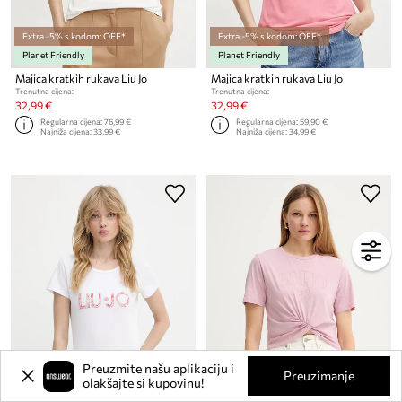
Extra -5% s kodom: OFF*
Extra -5% s kodom: OFF*
Planet Friendly
Planet Friendly
Majica kratkih rukava Liu Jo
Majica kratkih rukava Liu Jo
Trenutna cijena:
Trenutna cijena:
32,99 €
32,99 €
Regularna cijena:
76,99 €
Regularna cijena:
59,90 €
Najniža cijena:
33,99 €
Najniža cijena:
34,99 €
Preuzmite našu aplikaciju i
Preuzimanje
olakšajte si kupovinu!