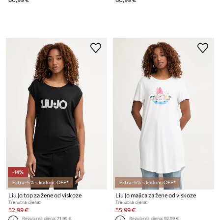
-14%
Extra -5% s kodom: OFF*
Extra -5% s kodom: OFF*
Liu Jo top za žene od viskoze
Liu Jo majica za žene od viskoze
Trenutna cijena:
Trenutna cijena:
52,99 €
55,99 €
Regularna cijena:
71,99 €
Regularna cijena:
92,99 €