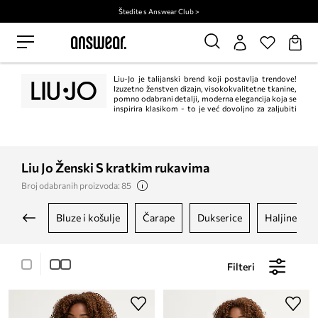
Štedite s Answear Club >
Liu-Jo je talijanski brend koji postavlja trendove!
Izuzetno ženstven dizajn, visokokvalitetne tkanine,
pomno odabrani detalji, moderna elegancija koja se
inspirira klasikom - to je već dovoljno za zaljubiti
se! Filozofija Liu Jo je naglasiti prirodnu ljepotu i senzualnost.
Liu Jo Ženski S kratkim rukavima
Broj odabranih proizvoda: 85
bluze i košulje
čarape
dukserice
haljine
Filteri