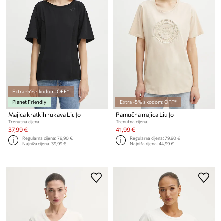
Extra -5% s kodom: OFF*
Planet Friendly
Extra -5% s kodom: OFF*
Majica kratkih rukava Liu Jo
Pamučna majica Liu Jo
Trenutna cijena:
Trenutna cijena:
37,99 €
41,99 €
Regularna cijena:
79,90 €
Regularna cijena:
79,90 €
Najniža cijena:
39,99 €
Najniža cijena:
44,99 €