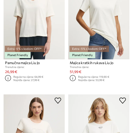
Extra -5% s kodom: OFF*
Extra -5% s kodom: OFF*
Planet Friendly
Planet Friendly
Pamučna majica Liu Jo
Majica kratkih rukava Liu Jo
Trenutna cijena:
Trenutna cijena:
26,99 €
51,99 €
Regularna cijena:
64,99 €
Regularna cijena:
119,90 €
Najniža cijena:
27,99 €
Najniža cijena:
53,99 €