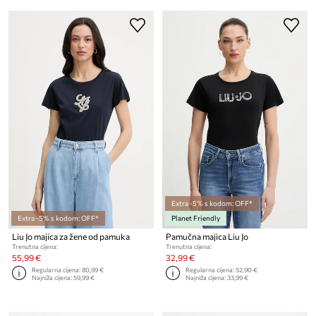
Extra -5% s kodom: OFF*
Extra -5% s kodom: OFF*
Planet Friendly
Liu Jo majica za žene od pamuka
Pamučna majica Liu Jo
Trenutna cijena:
Trenutna cijena:
55,99 €
32,99 €
Regularna cijena:
80,99 €
Regularna cijena:
52,90 €
Najniža cijena:
59,99 €
Najniža cijena:
33,99 €