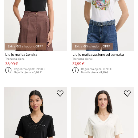
Extra -5% s kodom: OFF*
Extra -5% s kodom: OFF*
Liu Jo majica ženska
Liu Jo majica za žene od pamuka
Trenutna cijena:
Trenutna cijena:
38,99 €
37,99 €
Regularna cijena:
59,90 €
Regularna cijena:
61,99 €
Najniža cijena:
40,99 €
Najniža cijena:
41,99 €