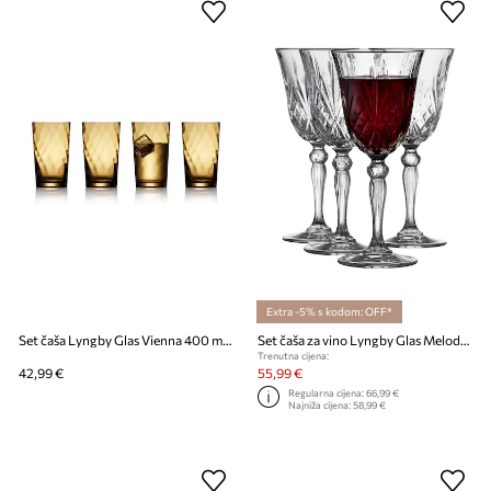
Extra -5% s kodom: OFF*
Set čaša Lyngby Glas Vienna 400 ml 4-pack
Set čaša za vino Lyngby Glas Melodia 270 ml 4-pack
Trenutna cijena:
42,99 €
55,99 €
Regularna cijena:
66,99 €
Najniža cijena:
58,99 €