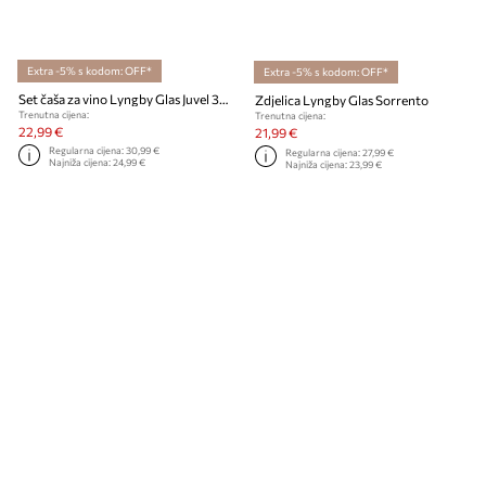
Extra -5% s kodom: OFF*
Extra -5% s kodom: OFF*
Set čaša za vino Lyngby Glas Juvel 380 ml 4-pack
Zdjelica Lyngby Glas Sorrento
Trenutna cijena:
Trenutna cijena:
22,99 €
21,99 €
Regularna cijena:
30,99 €
Regularna cijena:
27,99 €
Najniža cijena:
24,99 €
Najniža cijena:
23,99 €