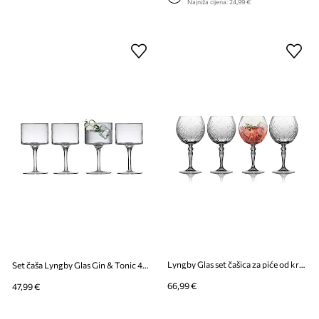
Najniža cijena:
24,99 €
Lyngby Glas set čašica za piće od kristalnog stakla 650 ml
Set čaša Lyngby Glas Gin & Tonic 4-pack
66,99 €
47,99 €