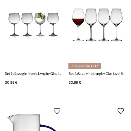
-15% s kodom: OFF*
Set čaša za gin i tonic Lyngby Glas Juvel 570 ml 4-pack
Set čaša za vino Lyngby Glas Juvel 500 ml 4-pack
30,99 €
30,99 €