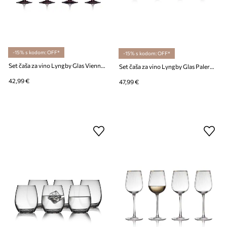
-15% s kodom: OFF*
-15% s kodom: OFF*
Set čaša za vino Lyngby Glas Vienna 530 ml 4-pack
Set čaša za vino Lyngby Glas Palermo 300 ml 4-pack
42,99 €
47,99 €