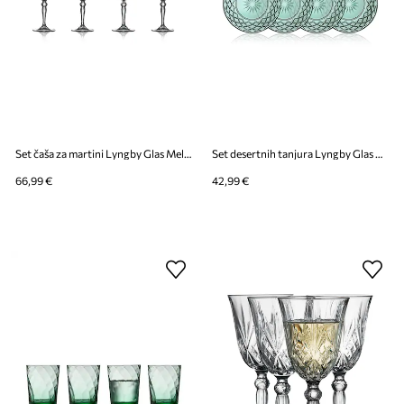
Set čaša za martini Lyngby Glas Melodia 210 ml 4-pack
Set desertnih tanjura Lyngby Glas Sorrento 21 cm 4-pack
66,99 €
42,99 €