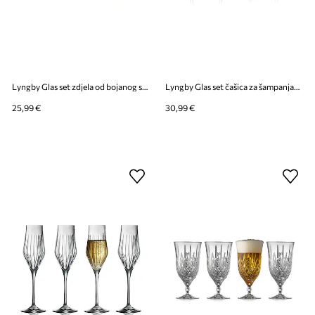
Lyngby Glas set zdjela od bojanog stakla 12 cm
Lyngby Glas set čašica za šampanjac od kristalnog stakla 340 ml
25,99 €
30,99 €