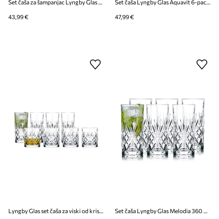
Set čaša za šampanjac Lyngby Glas Palermo 315 ml 4-pack
Set čaša Lyngby Glas Aquavit 6-pack
43,99 €
47,99 €
Lyngby Glas set čaša za viski od kristalnog stakla
Set čaša Lyngby Glas Melodia 360 ml 6-pack