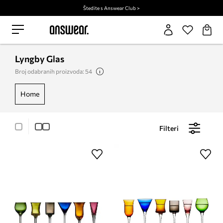
Štedite s Answear Club >
Lyngby Glas
Broj odabranih proizvoda: 54
home
Filteri