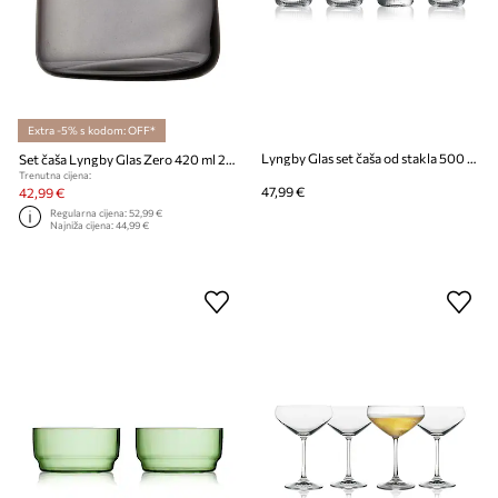
Extra -5% s kodom: OFF*
Lyngby Glas set čaša od stakla 500 ml
Set čaša Lyngby Glas Zero 420 ml 2-pack
Trenutna cijena:
47,99 €
42,99 €
Regularna cijena:
52,99 €
Najniža cijena:
44,99 €