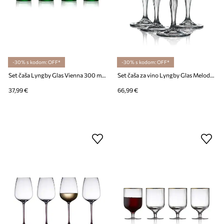
-30% s kodom: OFF*
-30% s kodom: OFF*
Set čaša Lyngby Glas Vienna 300 ml 4-pack
Set čaša za vino Lyngby Glas Melodia 210 ml
37,99 €
66,99 €