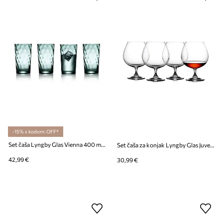
-15% s kodom: OFF*
Set čaša Lyngby Glas Vienna 400 ml 4-pack
Set čaša za konjak Lyngby Glas Juvel 690 ml 4-pack
42,99 €
30,99 €