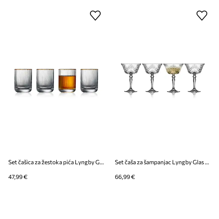
Set čašica za žestoka pića Lyngby Glas Palermo 60 ml 6-pack
Set čaša za šampanjac Lyngby Glas Melodia 260 ml 4-pack
47,99 €
66,99 €