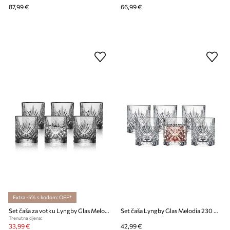
87,99 €
66,99 €
Extra -5% s kodom: OFF*
Set čaša za votku Lyngby Glas Melodia 80 ml 6-pack
Set čaša Lyngby Glas Melodia 230 ml 6-pack
Trenutna cijena:
33,99 €
42,99 €