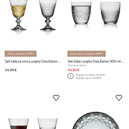
-15% s kodom: OFF*
Extra -5% s kodom: OFF*
Set čaša za vino Lyngby Glas Eaton 230 ml 2-pack
Set čaša Lyngby Glas Eaton 300 ml 2-pack
Trenutna cijena:
54,99 €
44,99 €
Regularna cijena:
54,99 €
Najniža cijena:
46,99 €