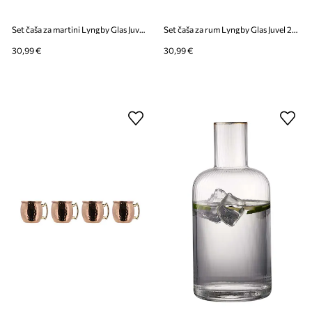
Set čaša za martini Lyngby Glas Juvel 280 ml 4-pack
Set čaša za rum Lyngby Glas Juvel 290 ml 6-pack
30,99 €
30,99 €