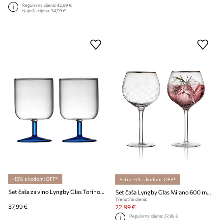
Regularna cijena:
42,99 €
Najniža cijena:
34,99 €
-15% s kodom: OFF*
Extra -5% s kodom: OFF*
Set čaša za vino Lyngby Glas Torino 300 ml 2-pack
Set čaša Lyngby Glas Milano 600 ml 2-pack
Trenutna cijena:
37,99 €
22,99 €
Regularna cijena:
37,99 €