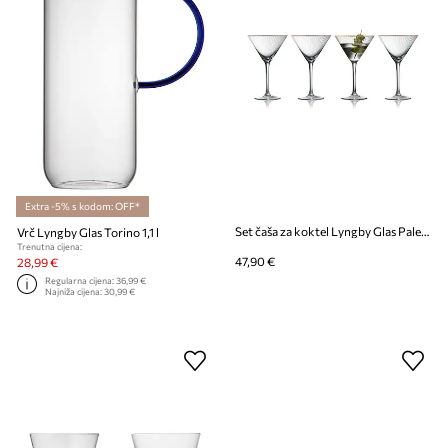
Extra -5% s kodom: OFF*
Set čaša za koktel Lyngby Glas Palermo 250 ml 4-pack
Vrč Lyngby Glas Torino 1,1 l
Trenutna cijena:
47,90 €
28,99 €
Regularna cijena:
36,99 €
Najniža cijena:
30,99 €