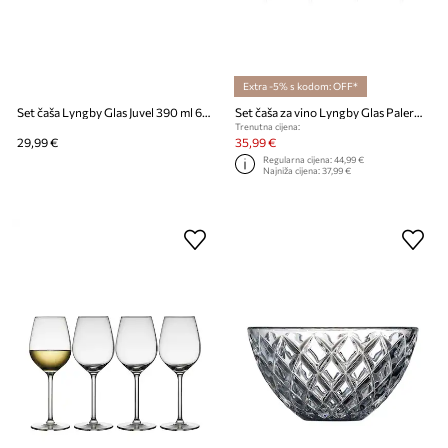
Extra -5% s kodom: OFF*
Set čaša Lyngby Glas Juvel 390 ml 6-pack
Set čaša za vino Lyngby Glas Palermo 300 ml 4-pack
Trenutna cijena:
29,99 €
35,99 €
Regularna cijena:
44,99 €
Najniža cijena:
37,99 €