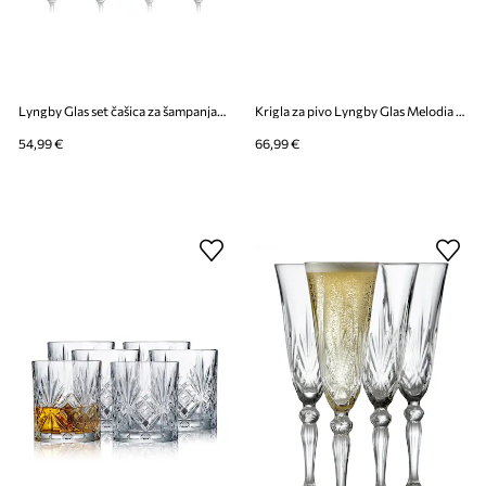
Lyngby Glas set čašica za šampanjac od kristalnog stakla 230 ml
Krigla za pivo Lyngby Glas Melodia 400 ml 4-pack
54,99 €
66,99 €