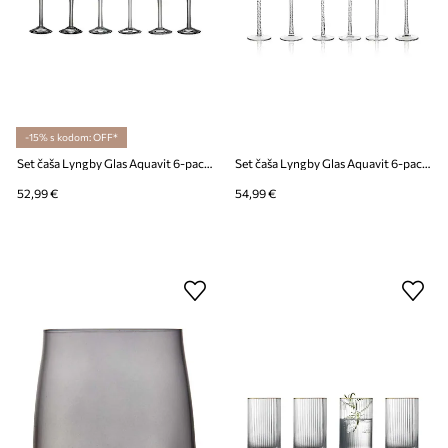
-15% s kodom: OFF*
Set čaša Lyngby Glas Aquavit 6-pack
Set čaša Lyngby Glas Aquavit 6-pack
52,99 €
54,99 €