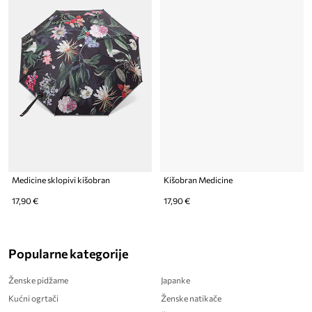
Medicine sklopivi kišobran
Kišobran Medicine
17,90 €
17,90 €
Popularne kategorije
Ženske pidžame
Japanke
Kućni ogrtači
Ženske natikače