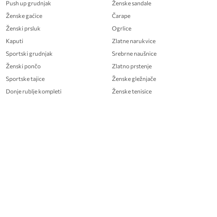
Push up grudnjak
Ženske sandale
Ženske gaćice
Čarape
Ženski prsluk
Ogrlice
Kaputi
Zlatne narukvice
Sportski grudnjak
Srebrne naušnice
Ženski pončo
Zlatno prstenje
Sportske tajice
Ženske gležnjače
Donje rublje kompleti
Ženske tenisice