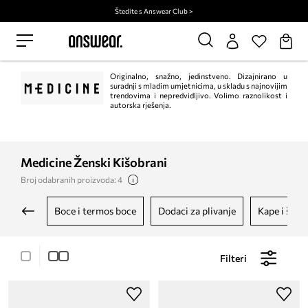
Štedite s Answear Club >
Originalno, snažno, jedinstveno. Dizajnirano u
suradnji s mladim umjetnicima, u skladu s najnovijim
trendovima i nepredvidljivo. Volimo raznolikost i
autorska rješenja.
Medicine Ženski Kišobrani
Broj odabranih proizvoda: 4
boce i termos boce
dodaci za plivanje
kape i šešir
Filteri