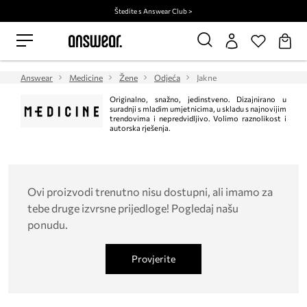
Štedite s Answear Club >
Answear
Medicine
Žene
Odjeća
Jakne
Originalno, snažno, jedinstveno. Dizajnirano u
suradnji s mladim umjetnicima, u skladu s najnovijim
trendovima i nepredvidljivo. Volimo raznolikost i
autorska rješenja.
Ovi proizvodi trenutno nisu dostupni, ali imamo za
tebe druge izvrsne prijedloge! Pogledaj našu
ponudu.
Provjerite