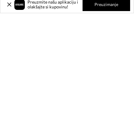
Preuzmite našu aplikaciju i
O NAMA
Preuzimanje
olakšajte si kupovinu!
INFORMACIJE
SLUŽBA ZA KORISNIKE
MOBILNA APLIKACIJA
PRATITE NAS NA: