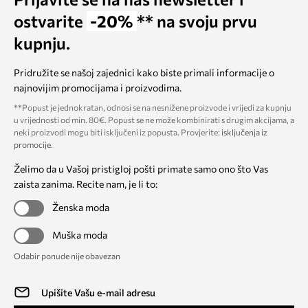
ostvarite
-20%
** na svoju prvu
kupnju.
Pridružite se našoj zajednici kako biste primali informacije o
najnovijim promocijama i proizvodima.
**Popust je jednokratan, odnosi se na nesnižene proizvode i vrijedi za kupnju
u vrijednosti od min. 80€. Popust se ne može kombinirati s drugim akcijama, a
neki proizvodi mogu biti isključeni iz popusta. Provjerite:
isključenja iz
promocije
.
Želimo da u Vašoj pristigloj pošti primate samo ono što Vas
zaista zanima. Recite nam, je li to:
Ženska moda
Muška moda
Odabir ponude nije obavezan