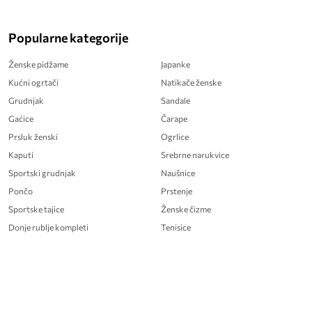
Popularne kategorije
Ženske pidžame
Japanke
Kućni ogrtači
Natikače ženske
Grudnjak
Sandale
Gaćice
Čarape
Prsluk ženski
Ogrlice
Kaputi
Srebrne narukvice
Sportski grudnjak
Naušnice
Pončo
Prstenje
Sportske tajice
Ženske čizme
Donje rublje kompleti
Tenisice