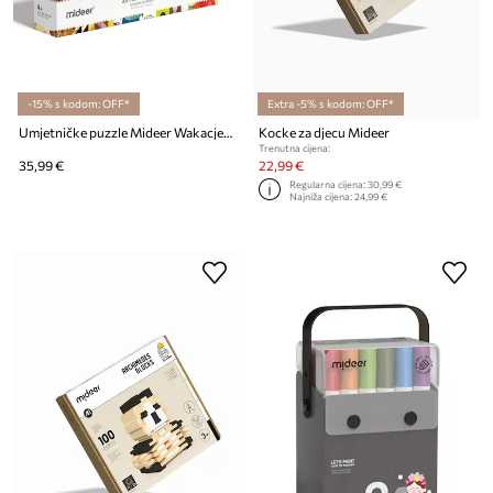
-15% s kodom: OFF*
Extra -5% s kodom: OFF*
Umjetničke puzzle Mideer Wakacje w Paryżu 150 elementów
Kocke za djecu Mideer
Trenutna cijena:
35,99 €
22,99 €
Regularna cijena:
30,99 €
Najniža cijena:
24,99 €