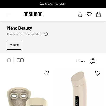
Štedite s Answear Club >
Neno Beauty
Broj odabranih proizvoda: 6
home
Filteri