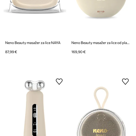
Neno Beauty masažer za lice NAYA
Neno Beauty masažer za lice od plastike AURI
87,99 €
169,90 €