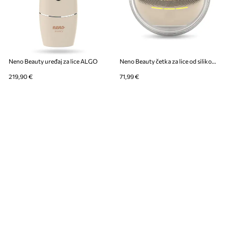
Neno Beauty uređaj za lice ALGO
Neno Beauty četka za lice od silikona MICA
219,90 €
71,99 €