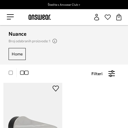
Štedite s Answear Club >
Nuance
Broj odabranih proizvoda: 1
home
Filteri