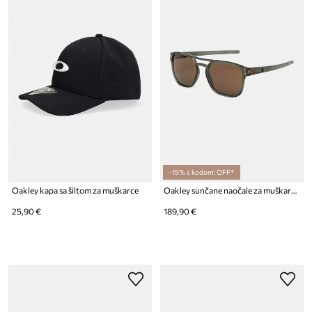
-15% s kodom: OFF*
Oakley kapa sa šiltom za muškarce
Oakley sunčane naočale za muškarce
25,90 €
189,90 €