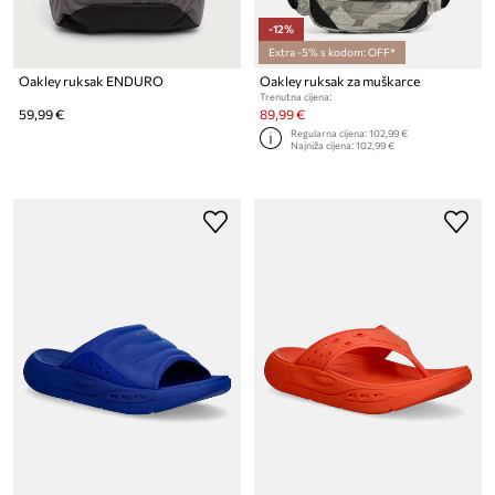
-12%
Extra -5% s kodom: OFF*
Oakley ruksak ENDURO
Oakley ruksak za muškarce
Trenutna cijena:
59,99 €
89,99 €
Regularna cijena:
102,99 €
Najniža cijena:
102,99 €