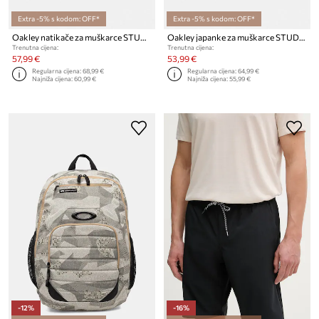
Extra -5% s kodom: OFF*
Extra -5% s kodom: OFF*
Oakley natikače za muškarce STUDIO
Oakley japanke za muškarce STUDIO
Trenutna cijena:
Trenutna cijena:
57,99 €
53,99 €
Regularna cijena:
68,99 €
Regularna cijena:
64,99 €
Najniža cijena:
60,99 €
Najniža cijena:
55,99 €
-12%
-16%