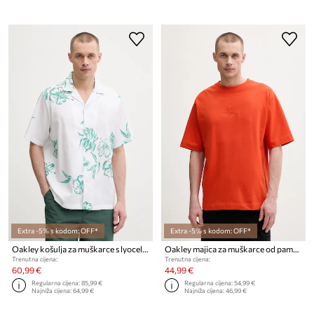
Extra -5% s kodom: OFF*
Extra -5% s kodom: OFF*
Oakley košulja za muškarce s lyocellom HIBISCUS BREEZE
Oakley majica za muškarce od pamuka MTN RIDGE
Trenutna cijena:
Trenutna cijena:
60,99 €
44,99 €
Regularna cijena:
85,99 €
Regularna cijena:
54,99 €
Najniža cijena:
64,99 €
Najniža cijena:
46,99 €