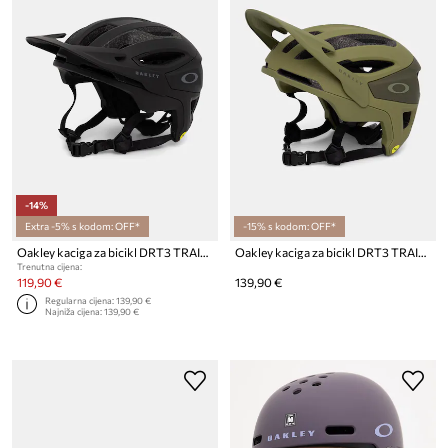
-14%
Extra -5% s kodom: OFF*
-15% s kodom: OFF*
Oakley kaciga za bicikl DRT3 TRAIL EUROPE
Oakley kaciga za bicikl DRT3 TRAIL EUROPE
Trenutna cijena:
119,90 €
139,90 €
Regularna cijena:
139,90 €
Najniža cijena:
139,90 €