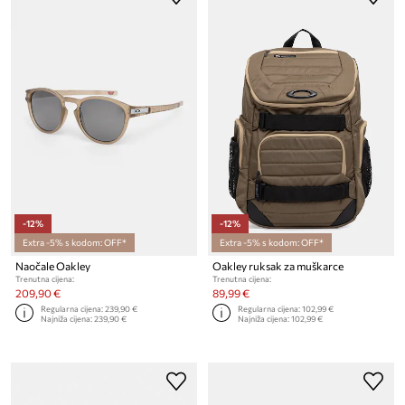
-12%
-12%
Extra -5% s kodom: OFF*
Extra -5% s kodom: OFF*
Naočale Oakley
Oakley ruksak za muškarce
Trenutna cijena:
Trenutna cijena:
209,90 €
89,99 €
Regularna cijena:
239,90 €
Regularna cijena:
102,99 €
Najniža cijena:
239,90 €
Najniža cijena:
102,99 €