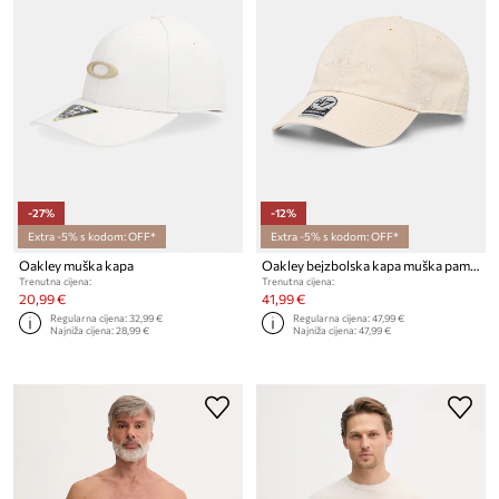
-27%
-12%
Extra -5% s kodom: OFF*
Extra -5% s kodom: OFF*
Oakley muška kapa
Oakley bejzbolska kapa muška pamučna
Trenutna cijena:
Trenutna cijena:
20,99 €
41,99 €
Regularna cijena:
32,99 €
Regularna cijena:
47,99 €
Najniža cijena:
28,99 €
Najniža cijena:
47,99 €