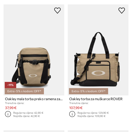
-11%
Extra -5% s kodom: OFF*
Extra -5% s kodom: OFF*
Oakley mala torba preko ramena za muškarce ROVER
Oakley torba za muškarce ROVER
Trenutna cijena:
Trenutna cijena:
37,99 €
107,99 €
Regularna cijena:
42,90 €
Regularna cijena:
129,90 €
Najniža cijena:
42,90 €
Najniža cijena:
109,90 €