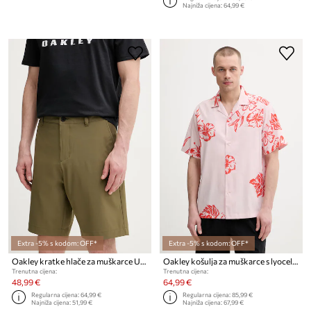
Najniža cijena:
64,99 €
Extra -5% s kodom: OFF*
Extra -5% s kodom: OFF*
Oakley kratke hlače za muškarce UTILITY
Oakley košulja za muškarce s lyocellom HIBISCUS BREEZE
Trenutna cijena:
Trenutna cijena:
48,99 €
64,99 €
Regularna cijena:
64,99 €
Regularna cijena:
85,99 €
Najniža cijena:
51,99 €
Najniža cijena:
67,99 €