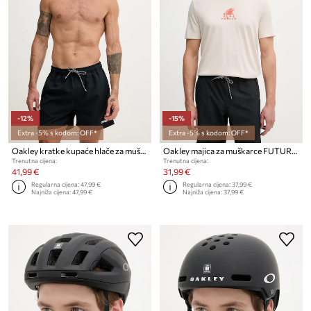
-12%
-15%
Extra -5% s kodom: OFF*
Extra -5% s kodom: OFF*
Oakley kratke kupaće hlače za muškarce
Oakley majica za muškarce FUTURESCAPE FROG
Trenutna cijena:
Trenutna cijena:
41,99 €
31,99 €
Regularna cijena:
47,99 €
Regularna cijena:
37,99 €
Najniža cijena:
47,99 €
Najniža cijena:
37,99 €