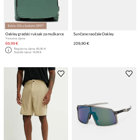
Extra -5% s kodom: OFF*
Oakley gradski ruksak za muškarce
Sunčane naočale Oakley
Trenutna cijena:
69,99 €
209,90 €
Regularna cijena:
85,90 €
Najniža cijena:
74,99 €