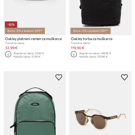
-12%
Extra -5% s kodom: OFF*
Extra -5% s kodom: OFF*
Oakley platneni remen za muškarce
Oakley torba za muškarce
Trenutna cijena:
Trenutna cijena:
32,99 €
119,90 €
Regularna cijena:
37,90 €
Regularna cijena:
149,90 €
Najniža cijena:
37,90 €
Najniža cijena:
129,90 €