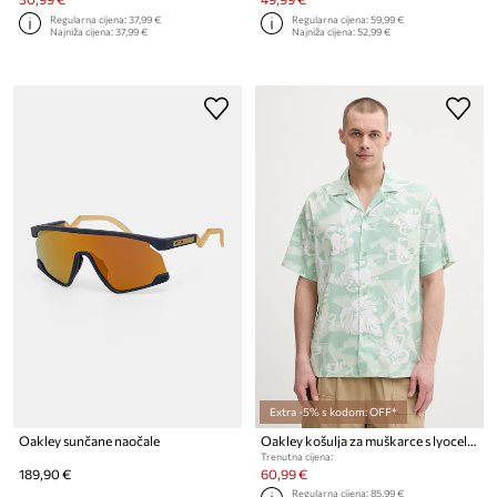
Regularna cijena:
37,99 €
Regularna cijena:
59,99 €
Najniža cijena:
37,99 €
Najniža cijena:
52,99 €
Extra -5% s kodom: OFF*
Oakley sunčane naočale
Oakley košulja za muškarce s lyocellom HIBISCUS BREEZE
Trenutna cijena:
189,90 €
60,99 €
Regularna cijena:
85,99 €