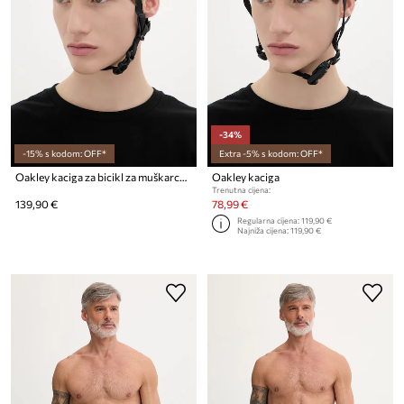
-34%
-15% s kodom: OFF*
Extra -5% s kodom: OFF*
Oakley kaciga za bicikl za muškarce ARO3 Endurance
Oakley kaciga
Trenutna cijena:
139,90 €
78,99 €
Regularna cijena:
119,90 €
Najniža cijena:
119,90 €