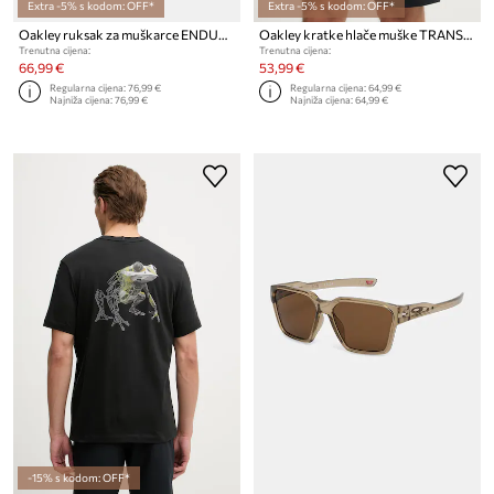
Extra -5% s kodom: OFF*
Extra -5% s kodom: OFF*
Oakley ruksak za muškarce ENDURO
Oakley kratke hlače muške TRANSPORT HYBRD
Trenutna cijena:
Trenutna cijena:
66,99 €
53,99 €
Regularna cijena:
76,99 €
Regularna cijena:
64,99 €
Najniža cijena:
76,99 €
Najniža cijena:
64,99 €
-15% s kodom: OFF*