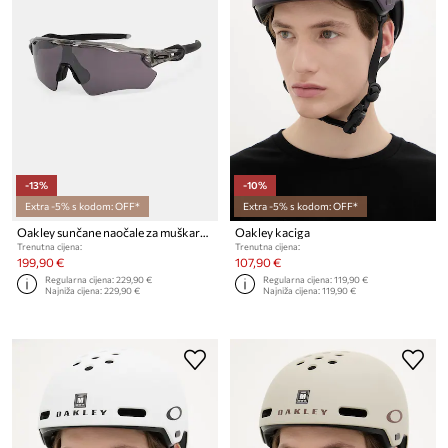
-13%
-10%
Extra -5% s kodom: OFF*
Extra -5% s kodom: OFF*
Oakley sunčane naočale za muškarce
Oakley kaciga
Trenutna cijena:
Trenutna cijena:
199,90 €
107,90 €
Regularna cijena:
229,90 €
Regularna cijena:
119,90 €
Najniža cijena:
229,90 €
Najniža cijena:
119,90 €