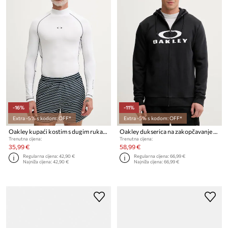
-16%
-11%
Extra -5% s kodom: OFF*
Extra -5% s kodom: OFF*
Oakley kupaći kostim s dugim rukavima za muškarce T-shirt do pływania
Oakley dukserica na zakopčavanje sa kapuljačom muška s pamukom
Trenutna cijena:
Trenutna cijena:
35,99 €
58,99 €
Regularna cijena:
42,90 €
Regularna cijena:
66,99 €
Najniža cijena:
42,90 €
Najniža cijena:
66,99 €