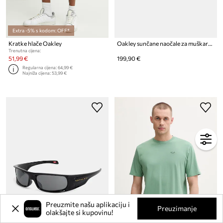
Extra -5% s kodom: OFF*
Kratke hlače Oakley
Oakley sunčane naočale za muškarce
Trenutna cijena:
51,99 €
199,90 €
Regularna cijena:
64,99 €
Najniža cijena:
53,99 €
Preuzmite našu aplikaciju i
Preuzimanje
olakšajte si kupovinu!