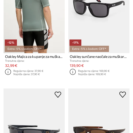
-12%
-17%
Extra -5% s kodom: OFF*
Extra -5% s kodom: OFF*
Oakley Majica za kupanje za muškarce
Oakley sunčane naočale za muškarce
Trenutna cijena:
Trenutna cijena:
32,99 €
139,90 €
Regularna cijena:
37,90 €
Regularna cijena:
169,90 €
Najniža cijena:
37,90 €
Najniža cijena:
169,90 €