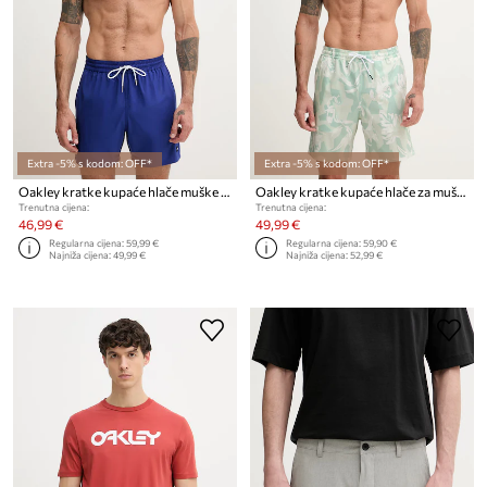
Extra -5% s kodom: OFF*
Extra -5% s kodom: OFF*
Oakley kratke kupaće hlače muške ROBINSON
Oakley kratke kupaće hlače za muškarce CANARY PALMS
Trenutna cijena:
Trenutna cijena:
46,99 €
49,99 €
Regularna cijena:
59,99 €
Regularna cijena:
59,90 €
Najniža cijena:
49,99 €
Najniža cijena:
52,99 €