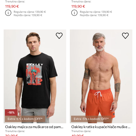
Trenutna cijena:
Trenutna cijena:
119,90 €
119,90 €
Regularna cijena:
139,90 €
Regularna cijena:
139,90 €
Najniža cijena:
139,90 €
Najniža cijena:
139,90 €
-18%
Extra -5% s kodom: OFF*
Extra -5% s kodom: OFF*
Oakley majica za muškarce od pamuka FUTURESCAPE FROG
Oakley kratke kupaće hlače muške ROBINSON
Trenutna cijena:
Trenutna cijena:
30,99 €
49,99 €