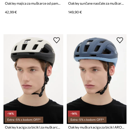
Oakley majica za muškarce od pamuka FUTURESCAPE FROG
Oakley sunčane naočale za muškarce
42,99 €
149,90 €
-14%
-14%
Extra -5% s kodom: OFF*
Extra -5% s kodom: OFF*
Oakley kaciga za bicikl za muškarce ARO3 Endurance
Oakley muška kaciga za bicikl ARO3 Endurance