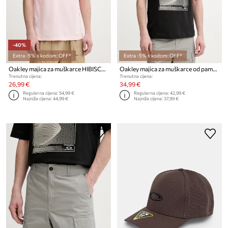
-40%
Extra -5% s kodom: OFF*
Extra -5% s kodom: OFF*
Oakley majica za muškarce HIBISCUS BREEZE
Oakley majica za muškarce od pamuka SANDBOARD
Trenutna cijena:
Trenutna cijena:
26,99 €
34,99 €
Regularna cijena:
54,99 €
Regularna cijena:
42,99 €
Najniža cijena:
44,99 €
Najniža cijena:
37,99 €