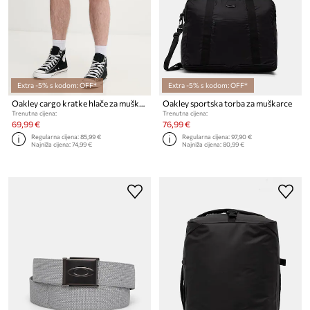
Extra -5% s kodom: OFF*
Extra -5% s kodom: OFF*
Oakley cargo kratke hlače za muškarce od pamuka s elastanom
Oakley sportska torba za muškarce
Trenutna cijena:
Trenutna cijena:
69,99 €
76,99 €
Regularna cijena:
85,99 €
Regularna cijena:
97,90 €
Najniža cijena:
74,99 €
Najniža cijena:
80,99 €