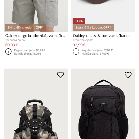
-13%
Extra -5% s kodom: OFF*
Extra -5% s kodom: OFF*
Oakley cargo kratke hlače za muškarce od pamuka s elastanom
Oakley kapa sa šiltom za muškarce
Trenutna cijena:
Trenutna cijena:
69,99 €
32,99 €
Regularna cijena:
85,99 €
Regularna cijena:
37,99 €
Najniža cijena:
74,99 €
Najniža cijena:
37,99 €