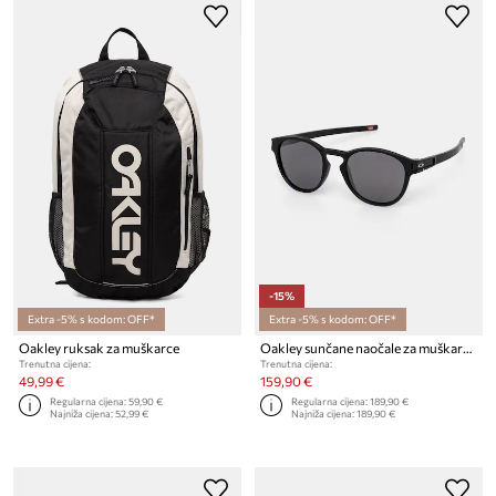
-15%
Extra -5% s kodom: OFF*
Extra -5% s kodom: OFF*
Oakley ruksak za muškarce
Oakley sunčane naočale za muškarce
Trenutna cijena:
Trenutna cijena:
49,99 €
159,90 €
Regularna cijena:
59,90 €
Regularna cijena:
189,90 €
Najniža cijena:
52,99 €
Najniža cijena:
189,90 €