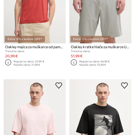
Extra -5% s kodom: OFF*
Extra -5% s kodom: OFF*
Oakley majica za muškarce od pamuka MARK II
Oakley kratke hlače za muškarce UTILITY
Trenutna cijena:
Trenutna cijena:
20,99 €
51,99 €
Regularna cijena:
25,90 €
Regularna cijena:
64,99 €
Najniža cijena:
21,99 €
Najniža cijena:
53,99 €