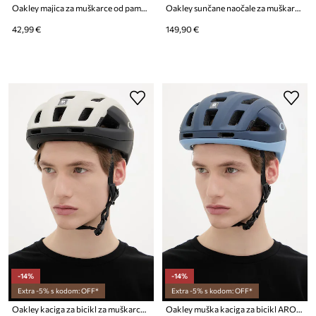
Oakley majica za muškarce od pamuka FUTURESCAPE FROG
Oakley sunčane naočale za muškarce
42,99 €
149,90 €
-14%
-14%
Extra -5% s kodom: OFF*
Extra -5% s kodom: OFF*
Oakley kaciga za bicikl za muškarce ARO3 Endurance
Oakley muška kaciga za bicikl ARO3 Endurance