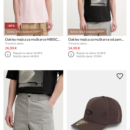
-40%
Extra -5% s kodom: OFF*
Extra -5% s kodom: OFF*
Oakley majica za muškarce HIBISCUS BREEZE
Oakley majica za muškarce od pamuka SANDBOARD
Trenutna cijena:
Trenutna cijena:
26,99 €
34,99 €
Regularna cijena:
54,99 €
Regularna cijena:
42,99 €
Najniža cijena:
44,99 €
Najniža cijena:
37,99 €