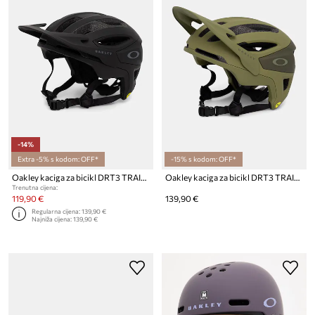
-14%
Extra -5% s kodom: OFF*
-15% s kodom: OFF*
Oakley kaciga za bicikl DRT3 TRAIL EUROPE
Oakley kaciga za bicikl DRT3 TRAIL EUROPE
Trenutna cijena:
119,90 €
139,90 €
Regularna cijena:
139,90 €
Najniža cijena:
139,90 €