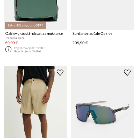
Extra -5% s kodom: OFF*
Oakley gradski ruksak za muškarce
Sunčane naočale Oakley
Trenutna cijena:
69,99 €
209,90 €
Regularna cijena:
85,90 €
Najniža cijena:
74,99 €