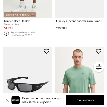
Extra -5% s kodom: OFF*
Kratke hlače Oakley
Oakley sunčane naočale za muškarce
Trenutna cijena:
51,99 €
199,90 €
Regularna cijena:
64,99 €
Najniža cijena:
53,99 €
Preuzmite našu aplikaciju i
Preuzimanje
olakšajte si kupovinu!