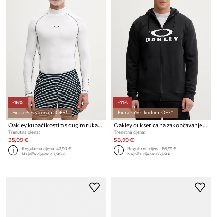
-16%
-11%
Extra -5% s kodom: OFF*
Extra -5% s kodom: OFF*
Oakley kupaći kostim s dugim rukavima za muškarce T-shirt do pływania
Oakley dukserica na zakopčavanje sa kapuljačom muška s pamukom
Trenutna cijena:
Trenutna cijena:
35,99 €
58,99 €
Regularna cijena:
42,90 €
Regularna cijena:
66,99 €
Najniža cijena:
42,90 €
Najniža cijena:
66,99 €