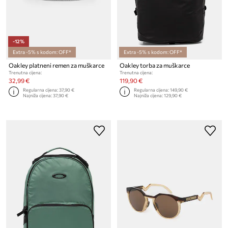
-12%
Extra -5% s kodom: OFF*
Extra -5% s kodom: OFF*
Oakley platneni remen za muškarce
Oakley torba za muškarce
Trenutna cijena:
Trenutna cijena:
32,99 €
119,90 €
Regularna cijena:
37,90 €
Regularna cijena:
149,90 €
Najniža cijena:
37,90 €
Najniža cijena:
129,90 €