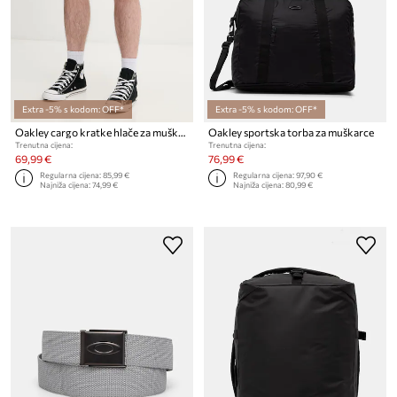
Extra -5% s kodom: OFF*
Extra -5% s kodom: OFF*
Oakley cargo kratke hlače za muškarce od pamuka s elastanom
Oakley sportska torba za muškarce
Trenutna cijena:
Trenutna cijena:
69,99 €
76,99 €
Regularna cijena:
85,99 €
Regularna cijena:
97,90 €
Najniža cijena:
74,99 €
Najniža cijena:
80,99 €