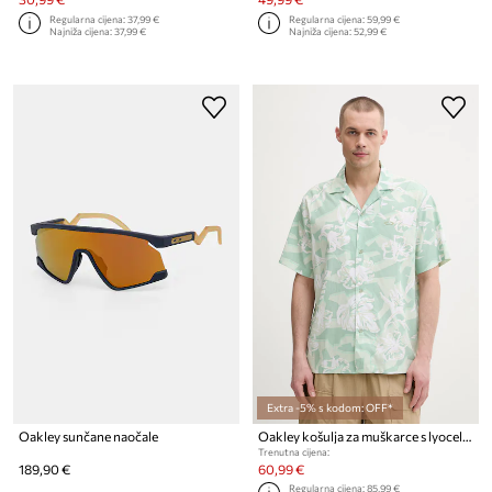
Regularna cijena:
37,99 €
Regularna cijena:
59,99 €
Najniža cijena:
37,99 €
Najniža cijena:
52,99 €
Extra -5% s kodom: OFF*
Oakley sunčane naočale
Oakley košulja za muškarce s lyocellom HIBISCUS BREEZE
Trenutna cijena:
189,90 €
60,99 €
Regularna cijena:
85,99 €