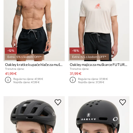
-12%
-15%
Extra -5% s kodom: OFF*
Extra -5% s kodom: OFF*
Oakley kratke kupaće hlače za muškarce
Oakley majica za muškarce FUTURESCAPE FROG
Trenutna cijena:
Trenutna cijena:
41,99 €
31,99 €
Regularna cijena:
47,99 €
Regularna cijena:
37,99 €
Najniža cijena:
47,99 €
Najniža cijena:
37,99 €