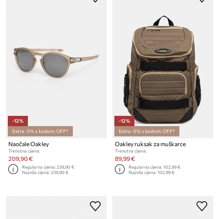
-12%
-12%
Extra -5% s kodom: OFF*
Extra -5% s kodom: OFF*
Naočale Oakley
Oakley ruksak za muškarce
Trenutna cijena:
Trenutna cijena:
209,90 €
89,99 €
Regularna cijena:
239,90 €
Regularna cijena:
102,99 €
Najniža cijena:
239,90 €
Najniža cijena:
102,99 €