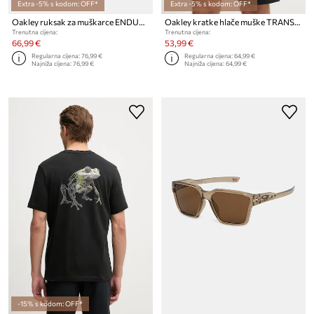
Extra -5% s kodom: OFF*
Extra -5% s kodom: OFF*
Oakley ruksak za muškarce ENDURO
Oakley kratke hlače muške TRANSPORT HYBRD
Trenutna cijena:
Trenutna cijena:
66,99 €
53,99 €
Regularna cijena:
76,99 €
Regularna cijena:
64,99 €
Najniža cijena:
76,99 €
Najniža cijena:
64,99 €
-15% s kodom: OFF*