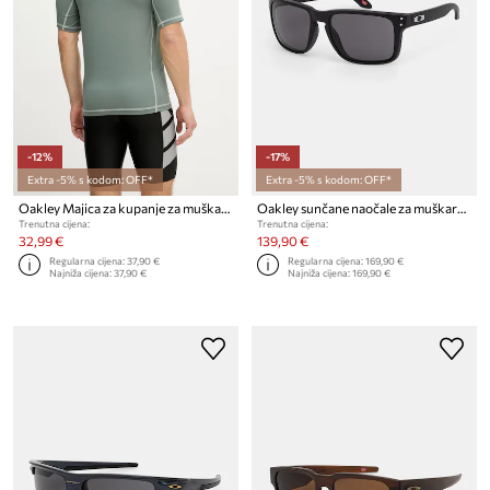
-12%
-17%
Extra -5% s kodom: OFF*
Extra -5% s kodom: OFF*
Oakley Majica za kupanje za muškarce
Oakley sunčane naočale za muškarce
Trenutna cijena:
Trenutna cijena:
32,99 €
139,90 €
Regularna cijena:
37,90 €
Regularna cijena:
169,90 €
Najniža cijena:
37,90 €
Najniža cijena:
169,90 €