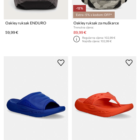
-12%
Extra -5% s kodom: OFF*
Oakley ruksak ENDURO
Oakley ruksak za muškarce
Trenutna cijena:
59,99 €
89,99 €
Regularna cijena:
102,99 €
Najniža cijena:
102,99 €