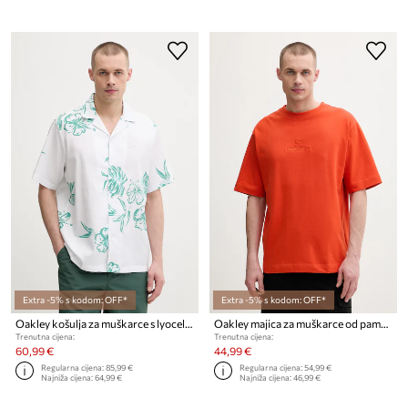
Extra -5% s kodom: OFF*
Extra -5% s kodom: OFF*
Oakley košulja za muškarce s lyocellom HIBISCUS BREEZE
Oakley majica za muškarce od pamuka MTN RIDGE
Trenutna cijena:
Trenutna cijena:
60,99 €
44,99 €
Regularna cijena:
85,99 €
Regularna cijena:
54,99 €
Najniža cijena:
64,99 €
Najniža cijena:
46,99 €