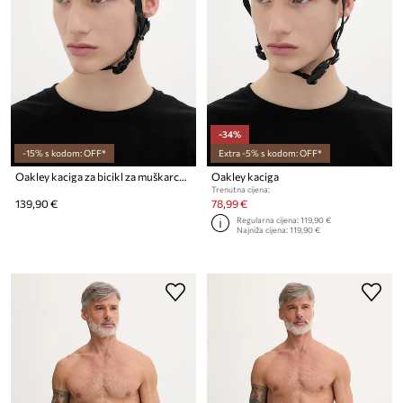
-34%
-15% s kodom: OFF*
Extra -5% s kodom: OFF*
Oakley kaciga za bicikl za muškarce ARO3 Endurance
Oakley kaciga
Trenutna cijena:
139,90 €
78,99 €
Regularna cijena:
119,90 €
Najniža cijena:
119,90 €