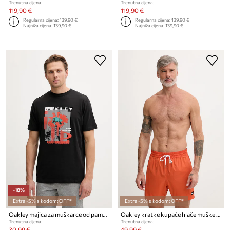
Trenutna cijena:
Trenutna cijena:
119,90 €
119,90 €
Regularna cijena:
139,90 €
Regularna cijena:
139,90 €
Najniža cijena:
139,90 €
Najniža cijena:
139,90 €
-18%
Extra -5% s kodom: OFF*
Extra -5% s kodom: OFF*
Oakley majica za muškarce od pamuka FUTURESCAPE FROG
Oakley kratke kupaće hlače muške ROBINSON
Trenutna cijena:
Trenutna cijena:
30,99 €
49,99 €