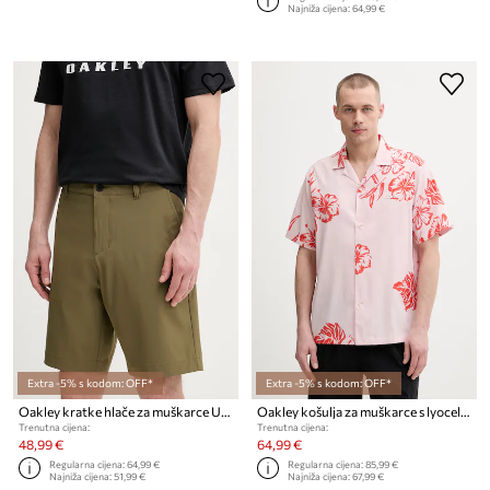
Najniža cijena:
64,99 €
Extra -5% s kodom: OFF*
Extra -5% s kodom: OFF*
Oakley kratke hlače za muškarce UTILITY
Oakley košulja za muškarce s lyocellom HIBISCUS BREEZE
Trenutna cijena:
Trenutna cijena:
48,99 €
64,99 €
Regularna cijena:
64,99 €
Regularna cijena:
85,99 €
Najniža cijena:
51,99 €
Najniža cijena:
67,99 €