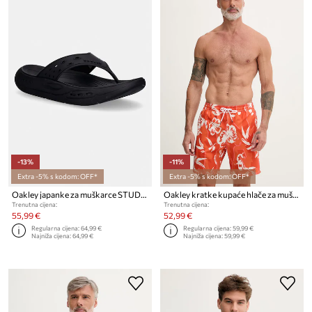
-13%
-11%
Extra -5% s kodom: OFF*
Extra -5% s kodom: OFF*
Oakley japanke za muškarce STUDIO
Oakley kratke kupaće hlače za muškarce CANARY PALMS
Trenutna cijena:
Trenutna cijena:
55,99 €
52,99 €
Regularna cijena:
64,99 €
Regularna cijena:
59,99 €
Najniža cijena:
64,99 €
Najniža cijena:
59,99 €