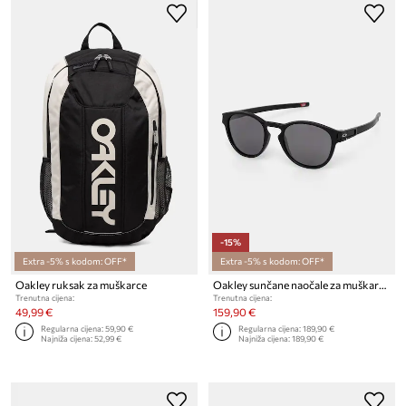
-15%
Extra -5% s kodom: OFF*
Extra -5% s kodom: OFF*
Oakley ruksak za muškarce
Oakley sunčane naočale za muškarce
Trenutna cijena:
Trenutna cijena:
49,99 €
159,90 €
Regularna cijena:
59,90 €
Regularna cijena:
189,90 €
Najniža cijena:
52,99 €
Najniža cijena:
189,90 €