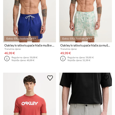
Extra -5% s kodom: OFF*
Extra -5% s kodom: OFF*
Oakley kratke kupaće hlače muške ROBINSON
Oakley kratke kupaće hlače za muškarce CANARY PALMS
Trenutna cijena:
Trenutna cijena:
46,99 €
49,99 €
Regularna cijena:
59,99 €
Regularna cijena:
59,90 €
Najniža cijena:
49,99 €
Najniža cijena:
52,99 €