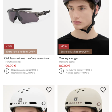
-13%
-10%
Extra -5% s kodom: OFF*
Extra -5% s kodom: OFF*
Oakley sunčane naočale za muškarce
Oakley kaciga
Trenutna cijena:
Trenutna cijena:
199,90 €
107,90 €
Regularna cijena:
229,90 €
Regularna cijena:
119,90 €
Najniža cijena:
229,90 €
Najniža cijena:
119,90 €