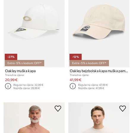
-27%
-12%
Extra -5% s kodom: OFF*
Extra -5% s kodom: OFF*
Oakley muška kapa
Oakley bejzbolska kapa muška pamučna
Trenutna cijena:
Trenutna cijena:
20,99 €
41,99 €
Regularna cijena:
32,99 €
Regularna cijena:
47,99 €
Najniža cijena:
28,99 €
Najniža cijena:
47,99 €