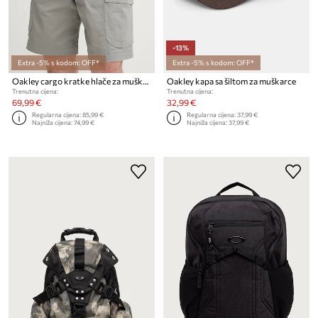
-13%
Extra -5% s kodom: OFF*
Extra -5% s kodom: OFF*
Oakley cargo kratke hlače za muškarce od pamuka s elastanom
Oakley kapa sa šiltom za muškarce
Trenutna cijena:
Trenutna cijena:
69,99 €
32,99 €
Regularna cijena:
85,99 €
Regularna cijena:
37,99 €
Najniža cijena:
74,99 €
Najniža cijena:
37,99 €