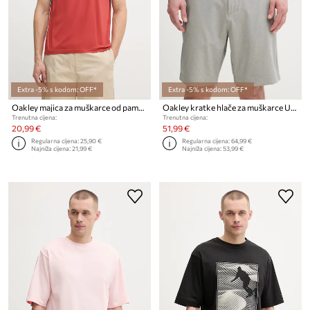
Extra -5% s kodom: OFF*
Extra -5% s kodom: OFF*
Oakley majica za muškarce od pamuka MARK II
Oakley kratke hlače za muškarce UTILITY
Trenutna cijena:
Trenutna cijena:
20,99 €
51,99 €
Regularna cijena:
25,90 €
Regularna cijena:
64,99 €
Najniža cijena:
21,99 €
Najniža cijena:
53,99 €