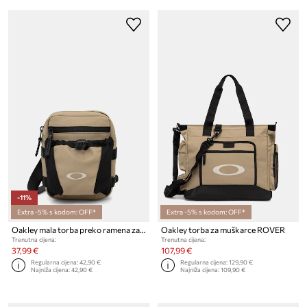
-11%
Extra -5% s kodom: OFF*
Extra -5% s kodom: OFF*
Oakley mala torba preko ramena za muškarce ROVER
Oakley torba za muškarce ROVER
Trenutna cijena:
Trenutna cijena:
37,99 €
107,99 €
Regularna cijena:
42,90 €
Regularna cijena:
129,90 €
Najniža cijena:
42,90 €
Najniža cijena:
109,90 €