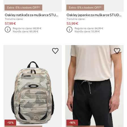
Extra -5% s kodom: OFF*
Extra -5% s kodom: OFF*
Oakley natikače za muškarce STUDIO
Oakley japanke za muškarce STUDIO
Trenutna cijena:
Trenutna cijena:
57,99 €
53,99 €
Regularna cijena:
68,99 €
Regularna cijena:
64,99 €
Najniža cijena:
60,99 €
Najniža cijena:
55,99 €
-12%
-16%