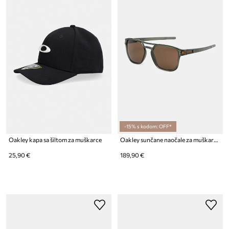
-15% s kodom: OFF*
Oakley kapa sa šiltom za muškarce
Oakley sunčane naočale za muškarce
25,90 €
189,90 €